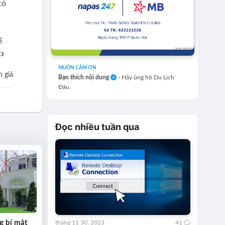
có
ể
👍
MUỐN CẢM ƠN
 giá
Bạn thích nội dung
- Hãy ủng hộ Du Lịch
Đâu.
Đọc nhiều tuần qua
g bí mật
tháng 11 30, 2023
41