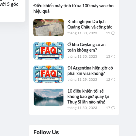
với 5 góc
Điều khiển máy tính từ xa 100 máy sao cho
hiệu quả
Kinh nghiệm Du lịch
Quảng Châu và công tác
tháng 11 30, 2023
15
Ở khu Geylang có an
toàn không em?
tháng 11 30, 2023
13
Đi Argentina hiện giờ có
phải xin visa không?
tháng 11 29, 2023
12
10 điều khiến tôi sẽ
không bao giờ quay lại
Thuỵ Sĩ lần nào nữa!
tháng 11 30, 2023
17
Follow Us