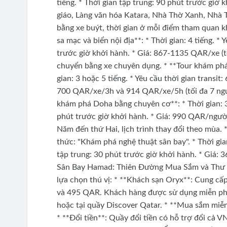
tiếng. * Thời gian tập trung: 90 phút trước giờ 
giáo, Làng văn hóa Katara, Nhà Thờ Xanh, Nhà T
bằng xe buýt, thời gian ở mỗi điểm tham quan 
sa mạc và biển nội địa**: * Thời gian: 4 tiếng. * 
trước giờ khởi hành. * Giá: 867-1135 QAR/xe (tối
chuyển bằng xe chuyên dụng. * **Tour khám phá
gian: 3 hoặc 5 tiếng. * Yêu cầu thời gian transit:
700 QAR/xe/3h và 914 QAR/xe/5h (tối đa 7 người).
khám phá Doha bằng chuyên cơ**: * Thời gian: 3 ti
phút trước giờ khởi hành. * Giá: 990 QAR/ngườ
Năm đến thứ Hai, lịch trình thay đổi theo mùa. *
thức: "Khám phá nghệ thuật sân bay". * Thời gian: 
tập trung: 30 phút trước giờ khởi hành. * Giá: 
Sân Bay Hamad: Thiên Đường Mua Sắm và Thư G
lựa chọn thú vị: * **Khách sạn Oryx**: Cung cấp
và 495 QAR. Khách hàng được sử dụng miễn phí 
hoặc tại quầy Discover Qatar. * **Mua sắm miễn
* **Đổi tiền**: Quầy đổi tiền có hỗ trợ đổi c