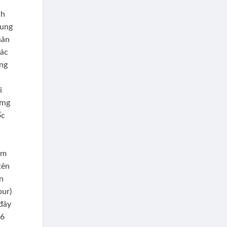
ch
rung
hân
các
ong
i
ứng
ốc
*
ám
tên
n
our)
 đây
 6