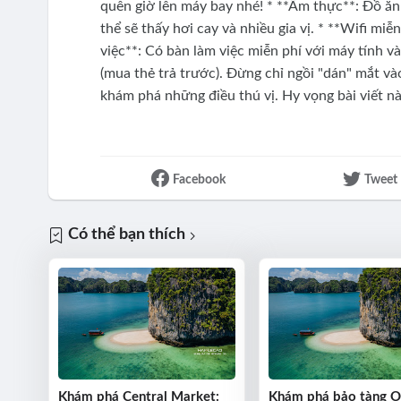
quên giờ lên máy bay nhé! * **Ẩm thực**: Đồ ăn
thể sẽ thấy hơi cay và nhiều gia vị. * **Wifi mi
việc**: Có bàn làm việc miễn phí với máy tính và
(mua thẻ trả trước). Đừng chỉ ngồi "dán" mắt vào
khám phá những điều thú vị. Hy vọng bài viết này
Facebook
Tweet
Có thể bạn thích
Khám phá Central Market:
Khám phá bảo tàng 