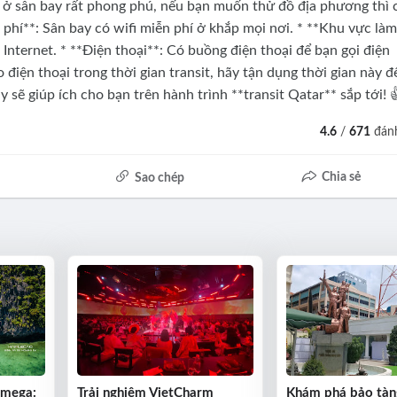
 ở sân bay rất phong phú, nếu bạn muốn thử đồ địa phương thì 
ễn phí**: Sân bay có wifi miễn phí ở khắp mọi nơi. * **Khu vực làm
 Internet. * **Điện thoại**: Có buồng điện thoại để bạn gọi điện
 điện thoại trong thời gian transit, hãy tận dụng thời gian này đ
 sẽ giúp ích cho bạn trên hành trình **transit Qatar** sắp tới! 
4.6
/
671
đánh
Chia sẻ
Sao chép
Omega:
Trải nghiệm VietCharm
Khám phá bảo tàn