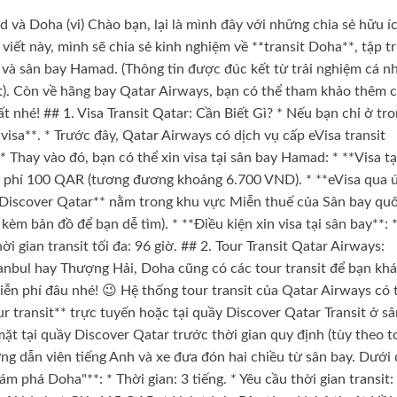
 và Doha (vi) Chào bạn, lại là mình đây với những chia sẻ hữu í
 viết này, mình sẽ chia sẻ kinh nghiệm về **transit Doha**, tập t
it và sân bay Hamad. (Thông tin được đúc kết từ trải nghiệm cá n
t). Còn về hãng bay Qatar Airways, bạn có thể tham khảo thêm 
t nhé! ## 1. Visa Transit Qatar: Cần Biết Gì? * Nếu bạn chỉ ở tr
isa**. * Trước đây, Qatar Airways có dịch vụ cấp eVisa transit
 Thay vào đó, bạn có thể xin visa tại sân bay Hamad: * **Visa tạ
hi phí 100 QAR (tương đương khoảng 6.700 VND). * **eVisa qua 
 Discover Qatar** nằm trong khu vực Miễn thuế của Sân bay qu
èm bản đồ để bạn dễ tìm). * **Điều kiện xin visa tại sân bay**: 
i gian transit tối đa: 96 giờ. ## 2. Tour Transit Qatar Airways:
bul hay Thượng Hải, Doha cũng có các tour transit để bạn kh
iễn phí đâu nhé! 😉 Hệ thống tour transit của Qatar Airways có 
ur transit** trực tuyến hoặc tại quầy Discover Qatar Transit ở sâ
ặt tại quầy Discover Qatar trước thời gian quy định (tùy theo t
ng dẫn viên tiếng Anh và xe đưa đón hai chiều từ sân bay. Dưới
ám phá Doha"**: * Thời gian: 3 tiếng. * Yêu cầu thời gian transit: