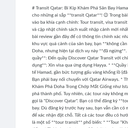
# Transit Qatar: Bí Kíp Khám Phá Sân Bay Hamad
cho những ai sắp **transit Qatar**! 😉 Trong bài
vào ba khía cạnh chính: Tour transit, visa trans
và cập nhật chính sách xuất nhập cảnh mới nhấ
bài review gần đây để có thông tin chính xác nhấ
khu vực quá cảnh của sân bay, bạn **không cần v
Doha, nhưng hiện tại dịch vụ này **đã ngừng**. *
quầy**: Đến quầy Discover Qatar Transit với c
dụng**: Xin visa qua ứng dụng Hayya. * **Quầy
tế Hamad, gần bức tượng gấu vàng khổng lồ (đã k
Bạn phải bay nối chuyến với Qatar Airways. * Thờ
Khám Phá Doha Trong Chớp Mắt Giống như Istan
phá thành phố. Tuy nhiên, các tour này không m
gọi là "Discover Qatar". Bạn có thể đăng ký **to
bay. Dù đăng ký trước hay sau, bạn vẫn cần có m
để xác nhận đặt chỗ. Tất cả các tour đều có hướ
là một số **tour transit** phổ biến: * **Tour "Kh