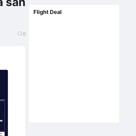
á sân
Flight Deal
0