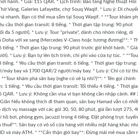
khởi hành. * Giá: 115 QAR. * Lịch trình: Bảo tàng Nghệ thuật Hồi
hờ Vàng, Galeries Lafayette, chợ Souq Waqif. * Lưu ý: Di chuyể
khá nhanh. Bạn có thể mua sắm tại Souq Waqif. * **Tour khám p
Yêu cầu thời gian transit: 8 tiếng. * Thời gian tập trung: 90 phút
 đa 5 người). * Lưu ý: Tour "private", dành cho nhóm riêng, di
 Doha với xe sang (Mercedes V-Class hoặc tương đương)**: * T
 6 tiếng. * Thời gian tập trung: 90 phút trước giờ khởi hành. * Giá
 * Lưu ý: Bạn tự lên lịch trình, chi phí vào cửa tự túc. * **Tou
ếng. * Yêu cầu thời gian transit: 6 tiếng. * Thời gian tập trung:
i/máy bay và 1700 QAR/2 người/máy bay. * Lưu ý: Chỉ có từ th
 **Tour khám phá sân bay (nghe có vẻ lạ nhỉ?)**: * Tên gọi chính
1 tiếng. * Yêu cầu thời gian transit: Tối thiểu 4 tiếng. * Thời gi
36 QAR. * Lưu ý: Không cần visa vì bạn không cần nhập cảnh. ## 
iãn Nếu không thích đi tham quan, sân bay Hamad vẫn có nhi
 dịch vụ massage với các gói 30, 50, 80 phút, giá lần lượt 275, 
hồ bơi, phòng gym, jacuzzi trong 4 tiếng. Đặt phòng trực tuyến
 thuế**: Sân bay có vô số cửa hàng với nhiều mặt hàng khác nh
ả VND và máy ATM. * **Cẩn thận giờ bay**: Đừng mải mê mua sắm