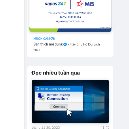
MUỐN CẢM ƠN
Bạn thích nội dung
- Hãy ủng hộ Du Lịch
Đâu.
Đọc nhiều tuần qua
tháng 11 30, 2023
41