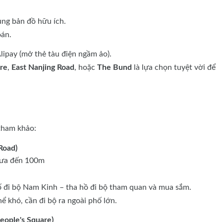
ng bản đồ hữu ích.
oán.
lipay (mở thẻ tàu điện ngầm ảo).
re
,
East Nanjing Road
, hoặc
The Bund
là lựa chọn tuyệt vời để
 tham khảo:
Road)
ưa đến 100m
đi bộ Nam Kinh – tha hồ đi bộ tham quan và mua sắm.
hể khó, cần đi bộ ra ngoài phố lớn.
ople's Square)