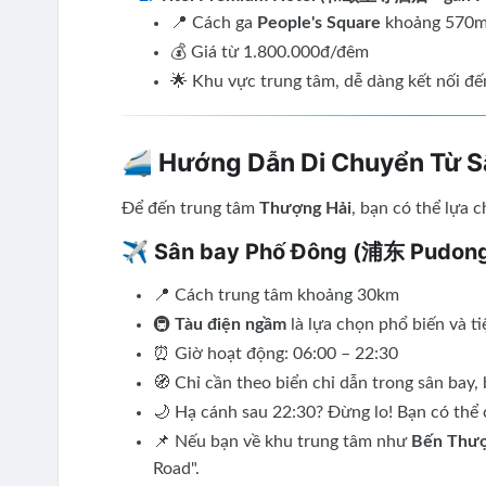
📍 Cách ga
People's Square
khoảng 570
💰 Giá từ 1.800.000đ/đêm
🌟 Khu vực trung tâm, dễ dàng kết nối đ
🚄 Hướng Dẫn Di Chuyển Từ S
Để đến trung tâm
Thượng Hải
, bạn có thể lựa 
✈️ Sân bay Phố Đông (浦东 Pudon
📍 Cách trung tâm khoảng 30km
🚇
Tàu điện ngầm
là lựa chọn phổ biến và ti
⏰ Giờ hoạt động: 06:00 – 22:30
🧭 Chỉ cần theo biển chỉ dẫn trong sân bay,
🌙 Hạ cánh sau 22:30? Đừng lo! Bạn có thể
📌 Nếu bạn về khu trung tâm như
Bến Thượ
Road".