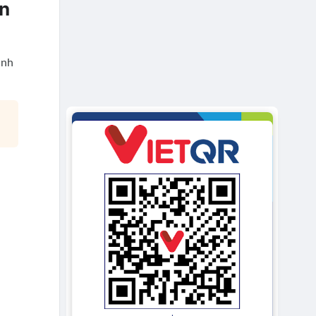
Ăn
ành