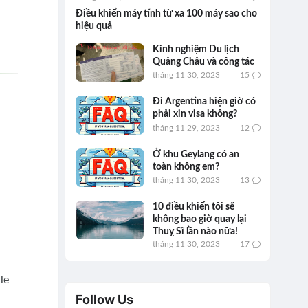
Điều khiển máy tính từ xa 100 máy sao cho
hiệu quả
Kinh nghiệm Du lịch
Quảng Châu và công tác
tháng 11 30, 2023
15
Đi Argentina hiện giờ có
phải xin visa không?
tháng 11 29, 2023
12
Ở khu Geylang có an
toàn không em?
tháng 11 30, 2023
13
10 điều khiến tôi sẽ
không bao giờ quay lại
Thuỵ Sĩ lần nào nữa!
tháng 11 30, 2023
17
le
Follow Us