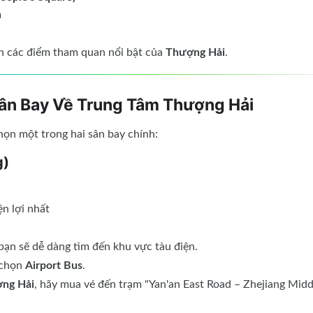
m
ến các điểm tham quan nổi bật của
Thượng Hải
.
ân Bay Về Trung Tâm Thượng Hải
chọn một trong hai sân bay chính:
g)
ện lợi nhất
 bạn sẽ dễ dàng tìm đến khu vực tàu điện.
 chọn
Airport Bus
.
ng Hải
, hãy mua vé đến trạm "Yan'an East Road – Zhejiang Midd