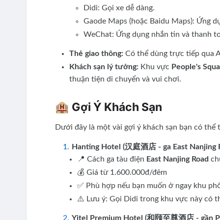
Didi: Gọi xe dễ dàng.
Gaode Maps (hoặc Baidu Maps): Ứng dụ
WeChat: Ứng dụng nhắn tin và thanh t
Thẻ giao thông:
Có thể dùng trực tiếp qua A
Khách sạn lý tưởng:
Khu vực
People's Squa
thuận tiện di chuyển và vui chơi.
🏨 Gợi Ý Khách Sạn
Dưới đây là một vài gợi ý khách sạn bạn có thể
Hanting Hotel (汉庭酒店 - ga East Nanjing 
📍 Cách ga tàu điện
East Nanjing Road
ch
💰 Giá từ 1.600.000đ/đêm
✅ Phù hợp nếu bạn muốn ở ngay khu phố 
⚠️ Lưu ý: Gọi Didi trong khu vực này có t
Yitel Premium Hotel (和颐至尊酒店 - gần Pe