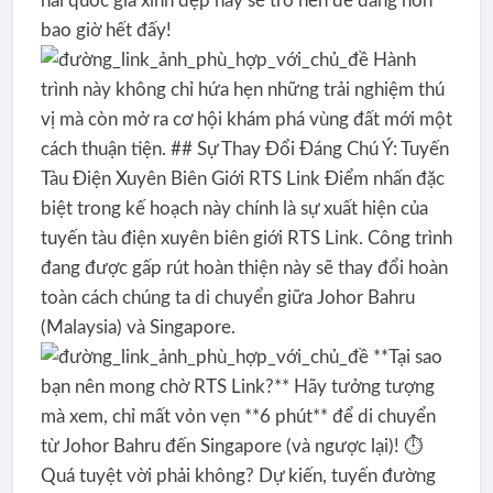
hai quốc gia xinh đẹp này sẽ trở nên dễ dàng hơn
bao giờ hết đấy!
Hành
trình này không chỉ hứa hẹn những trải nghiệm thú
vị mà còn mở ra cơ hội khám phá vùng đất mới một
cách thuận tiện. ## Sự Thay Đổi Đáng Chú Ý: Tuyến
Tàu Điện Xuyên Biên Giới RTS Link Điểm nhấn đặc
biệt trong kế hoạch này chính là sự xuất hiện của
tuyến tàu điện xuyên biên giới RTS Link. Công trình
đang được gấp rút hoàn thiện này sẽ thay đổi hoàn
toàn cách chúng ta di chuyển giữa Johor Bahru
(Malaysia) và Singapore.
**Tại sao
bạn nên mong chờ RTS Link?** Hãy tưởng tượng
mà xem, chỉ mất vỏn vẹn **6 phút** để di chuyển
từ Johor Bahru đến Singapore (và ngược lại)! ⏱️
Quá tuyệt vời phải không? Dự kiến, tuyến đường