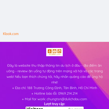
Klook.com
Đây là website thu thập thông tin du lịch ở đâu - địa điểm ăn
uông - review ăn uống tự động trên mạng xã hội và các trang
web! Nếu bạn thích chúng tôi, hãy nhấn quảng cáo để ủng hộ
nhé!
+ Địa chỉ: 188 Trương Công Định, Tân Bình, Hồ Chí Minh
+ Hotline báo lỗi: 0969.214.214
+ Mail for work: chungtsn@dulichdau.com
Lượt truy cập: