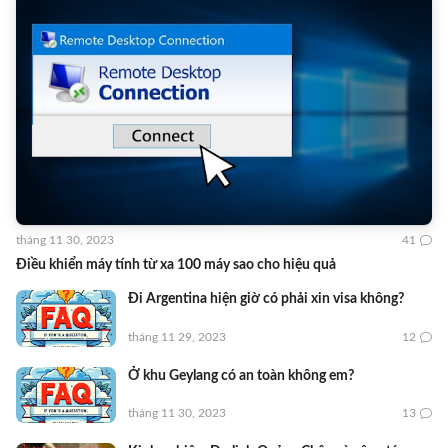
tháng 11 30, 2023
41
Điều khiển máy tính từ xa 100 máy sao cho hiệu quả
Đi Argentina hiện giờ có phải xin visa không?
tháng 11 29, 2023
12
Ở khu Geylang có an toàn không em?
tháng 11 30, 2023
13