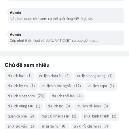
Admin
Nếu bạn quan tâm xem có thể quà tằng VIP là gì, Xe...
Admin
Cập nhật thêm loại vé LUXURY TICKET có bao gồm set...
Chủ đề xem nhiều
du lịch bali
(1)
du lịch châu âu
(2)
du lịch hong kong
(1)
du lịch kỳ co
(1)
du lịch nước ngoài
(12)
du lịch sapa
(1)
du lịch singapore
(76)
du lịch thái lan
(4)
du lịch vũng tàu
(1)
du lịch úc
(8)
du lịch đài loan
(3)
quán cà phê
(2)
top 10 khách sạn
(2)
ăn gì bình thạnh
(2)
ăn gì gò vấp
(1)
ăn gì hà nội
(8)
ăn gì hồ chí minh
(9)