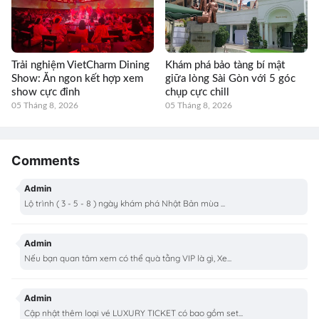
Trải nghiệm VietCharm Dining
Khám phá bảo tàng bí mật
Show: Ăn ngon kết hợp xem
giữa lòng Sài Gòn với 5 góc
show cực đỉnh
chụp cực chill
05 Tháng 8, 2026
05 Tháng 8, 2026
Comments
Admin
Lộ trình ( 3 - 5 - 8 ) ngày khám phá Nhật Bản mùa ...
Admin
Nếu bạn quan tâm xem có thể quà tằng VIP là gì, Xe...
Admin
Cập nhật thêm loại vé LUXURY TICKET có bao gồm set...