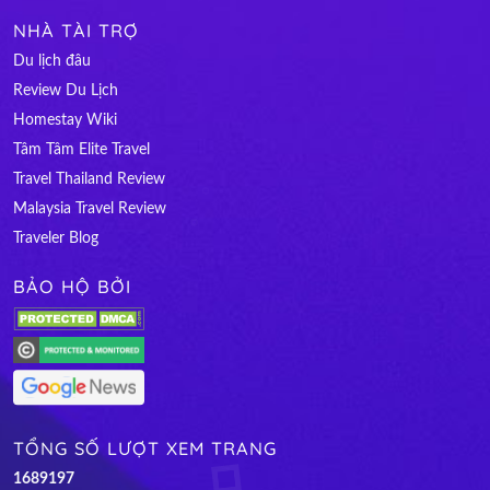
NHÀ TÀI TRỢ
Du lịch đâu
Review Du Lịch
Homestay Wiki
Tâm Tâm Elite Travel
Travel Thailand Review
Malaysia Travel Review
Traveler Blog
BẢO HỘ BỞI
TỔNG SỐ LƯỢT XEM TRANG
1
6
8
9
1
9
7