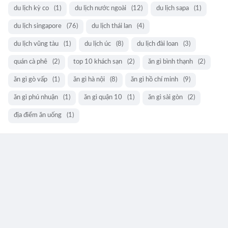
du lịch kỳ co
(1)
du lịch nước ngoài
(12)
du lịch sapa
(1)
du lịch singapore
(76)
du lịch thái lan
(4)
du lịch vũng tàu
(1)
du lịch úc
(8)
du lịch đài loan
(3)
quán cà phê
(2)
top 10 khách sạn
(2)
ăn gì bình thạnh
(2)
ăn gì gò vấp
(1)
ăn gì hà nội
(8)
ăn gì hồ chí minh
(9)
ăn gì phú nhuận
(1)
ăn gì quận 10
(1)
ăn gì sài gòn
(2)
địa điểm ăn uống
(1)