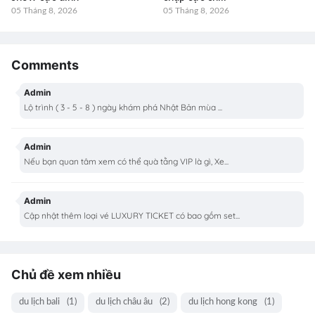
05 Tháng 8, 2026
05 Tháng 8, 2026
Comments
Admin
Lộ trình ( 3 - 5 - 8 ) ngày khám phá Nhật Bản mùa ...
Admin
Nếu bạn quan tâm xem có thể quà tằng VIP là gì, Xe...
Admin
Cập nhật thêm loại vé LUXURY TICKET có bao gồm set...
Chủ đề xem nhiều
du lịch bali
(1)
du lịch châu âu
(2)
du lịch hong kong
(1)