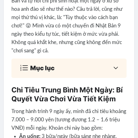
Bản và tự hỏi chi phí sinh hoạt một ngày ở xứ sở
hoa anh đào sẽ như thế nào? Câu trả lời, cũng như
mọi thứ thú vị khác, là: "Tùy thuộc vào cách bạn
chơi!" 😜 Mình vừa có một chuyến đi Nhật Bản 9
ngày theo kiểu tự túc, tiết kiệm ở mức vừa phải.
Không quá khắt khe, nhưng cũng không đến mức
"chơi sang" gì cả.
Mục lục
Chi Tiêu Trung Bình Một Ngày: Bí
Quyết Vừa Chơi Vừa Tiết Kiệm
Trong hành trình 9 ngày ấy, mình đã chi tiêu khoảng
7.000 – 9.000 yên (tương đương 1.2 – 1.6 triệu
VNĐ) mỗi ngày. Khoản chi này bao gồm:
Ăn uống:
3 bữa/ngày (bữa sáng nhẹ nhàng,