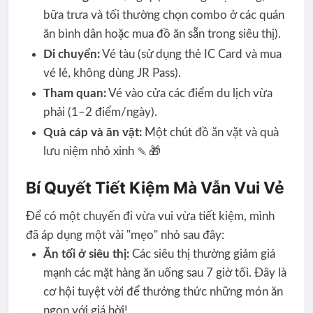
bữa trưa và tối thường chọn combo ở các quán
ăn bình dân hoặc mua đồ ăn sẵn trong siêu thị).
Di chuyển:
Vé tàu (sử dụng thẻ IC Card và mua
vé lẻ, không dùng JR Pass).
Tham quan:
Vé vào cửa các điểm du lịch vừa
phải (1–2 điểm/ngày).
Quà cáp và ăn vặt:
Một chút đồ ăn vặt và quà
lưu niệm nhỏ xinh 🍡🎁
Bí Quyết Tiết Kiệm Mà Vẫn Vui Vẻ
Để có một chuyến đi vừa vui vừa tiết kiệm, mình
đã áp dụng một vài "mẹo" nhỏ sau đây:
Ăn tối ở siêu thị:
Các siêu thị thường giảm giá
mạnh các mặt hàng ăn uống sau 7 giờ tối. Đây là
cơ hội tuyệt vời để thưởng thức những món ăn
ngon với giá hời!