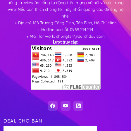
uông - review ăn uống tự động trên mạng xã hội và các trang
web! Nếu bạn thích chúng tôi, hãy nhấn quảng cáo để ủng hộ
nhé!
+ Địa chỉ: 188 Trương Công Định, Tân Bình, Hồ Chí Minh
+ Hotline báo lỗi: 0969.214.214
+ Mail for work: chungtsn@dulichdau.com
Lượt truy cập:
DEAL CHO BẠN