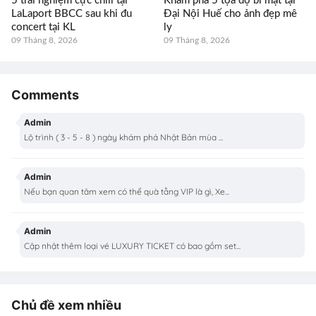
5 trải nghiệm cực chill tại
Khám phá 5 tọa độ bí mật tại
LaLaport BBCC sau khi đu
Đại Nội Huế cho ảnh đẹp mê
concert tại KL
ly
09 Tháng 8, 2026
09 Tháng 8, 2026
Comments
Admin
Lộ trình ( 3 - 5 - 8 ) ngày khám phá Nhật Bản mùa ...
Admin
Nếu bạn quan tâm xem có thể quà tằng VIP là gì, Xe...
Admin
Cập nhật thêm loại vé LUXURY TICKET có bao gồm set...
Chủ đề xem nhiều