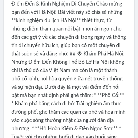
Điểm Đến & Kinh Nghiệm Di Chuyển Chào mừng
bạn đến với Hà Nội! Bài viết này sẽ chia sẻ những
**kinh nghiệm du lịch Hà Nội** thiết thực, từ
những điểm tham quan nổi bật, món ăn ngon cho
đến các gợi ý về các chuyến đi trong ngày và thông
tin di chuyển hữu ích, giúp bạn có một chuyến đi
thật suôn sẻ và đáng nhớ. ## 🌟 Khám Phá Hà Nội:
Những Điểm Đến Không Thể Bỏ Lỡ Hà Nội không
chỉ là thủ đô của Việt Nam mà còn là một thành
phố cổ kính, nơi hòa quyện giữa nét truyền thống
và sự hiện đại. Dưới đây là một vài điểm đến nổi
bật mà bạn nhất định phải ghé thăm: * **Phố Cổ:**
* Khám phá bằng cách đi bộ: Trải nghiệm ẩm thực
đường phố, ghé thăm các quán cà phê và hòa mình
vào cuộc sống thường nhật của người dân địa
phương. * **Hồ Hoàn Kiếm & Đền Ngọc Sơn:** *
Tuyệt vời cho những buổi đi dạo vào buổi sáng