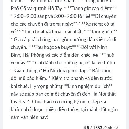
điểm. * **Đi bộ hoặc đi xe đạp:** * Trong khu vực
Phố Cổ và quanh Hồ Tây. * **Tránh giờ cao điểm:**
* 7:00–9:00 sáng và 5:00–7:00 tối. 🚍 **Di chuyển
cho các chuyến đi trong ngày:** * **Xe riêng có tài
xế:** * Linh hoạt và thoải mái nhất. * **Tour ghép:**
* Giá cả phải chăng, bao gồm hướng dẫn viên và di
chuyển. * **Tàu hoặc xe buýt:** * Đối với Ninh
Bình, Hải Phòng và các điểm đến khác. 🏍️ **Thuê
xe máy:** * Chỉ dành cho những người lái xe tự tin
—Giao thông ở Hà Nội khá phức tạp. * Bắt buộc
đội mũ bảo hiểm. * Kiểm tra phanh và đèn trước
khi thuê. Hy vọng những **kinh nghiệm du lịch**
này sẽ giúp bạn có một chuyến đi đến Hà Nội thật
tuyệt vời. Chúc bạn có những kỷ niệm đẹp và
khám phá được nhiều điều thú vị tại mảnh đất ngàn
năm văn hiến này!
4.8
/
1553
đánh giá