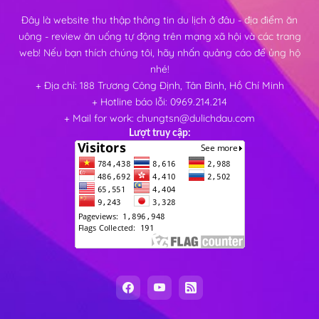
Đây là website thu thập thông tin du lịch ở đâu - địa điểm ăn
uông - review ăn uống tự động trên mạng xã hội và các trang
web! Nếu bạn thích chúng tôi, hãy nhấn quảng cáo để ủng hộ
nhé!
+ Địa chỉ: 188 Trương Công Định, Tân Bình, Hồ Chí Minh
+ Hotline báo lỗi: 0969.214.214
+ Mail for work: chungtsn@dulichdau.com
Lượt truy cập: