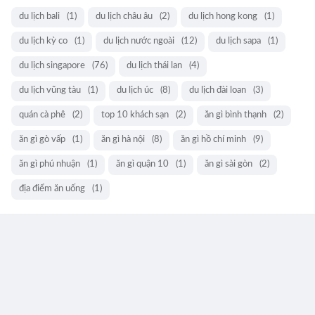
du lịch bali
(1)
du lịch châu âu
(2)
du lịch hong kong
(1)
du lịch kỳ co
(1)
du lịch nước ngoài
(12)
du lịch sapa
(1)
du lịch singapore
(76)
du lịch thái lan
(4)
du lịch vũng tàu
(1)
du lịch úc
(8)
du lịch đài loan
(3)
quán cà phê
(2)
top 10 khách sạn
(2)
ăn gì bình thạnh
(2)
ăn gì gò vấp
(1)
ăn gì hà nội
(8)
ăn gì hồ chí minh
(9)
ăn gì phú nhuận
(1)
ăn gì quận 10
(1)
ăn gì sài gòn
(2)
địa điểm ăn uống
(1)