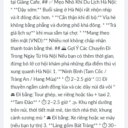
tại Giảng Cafe. ## ✅ Mẹo Nhỏ Khi Du Lịch Hà Nội:
* **Dậy sớm:** Buổi sáng ở Hà Nội rất nhộn nhịp
và ít đông đúc hơn. * **Cẩn thận khi đi bộ:** Vỉa hè
không bằng phẳng và đường phố khá đông. * **Trả
giá lịch sự** khi mua sắm tại chợ. * **Mang theo
tiền mặt (VND):** Nhiều nơi không chấp nhận
thanh toán bằng thẻ. ## 🌄 Gợi Ý Các Chuyến Đi
Trong Ngày Từ Hà Nội Nếu bạn có thêm thời gian,
đừng bỏ lỡ cơ hội khám phá những địa điểm thú vị
xung quanh Hà Nội: 1. **Ninh Bình (Tam Cốc /
Tràng An / Hang Múa)** * ⏱️ 2–2.5 giờ * 🚣‍♂️ Đi
thuyền ngắm cảnh đồng lúa và các dãy núi đá vôi *
🚘 Đi bằng: Tour ghép, xe riêng hoặc tàu + taxi 2.
**Tam Đảo** * ⏱️ 2–2.5 giờ * 🌫️ Khu nghỉ dưỡng
trên núi, thời tiết mát mẻ, tàn tích nhà thờ, khung
cảnh sương mù * 🚘 Đi bằng: Xe riêng hoặc xe máy
(nếu bạn tự tin) 3. **Làng gốm Bát Tràng** * ⏱️ 30–