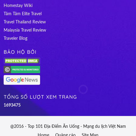
Homestay Wiki
Tâm Tâm Elite Travel
Travel Thailand Review
Malaysia Travel Review
Traveler Blog
BẢO HỘ BỞI
TỔNG SỐ LƯỢT XEM TRANG
1
6
9
3
4
7
5
@2016 - Top 101 Địa Điểm Ăn Uống - Mạng du lịch Việt Nam
Home
Quảng cáo
Site Map