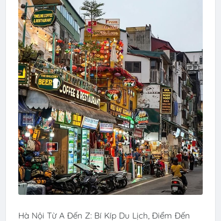
Hà Nội Từ A Đến Z: Bí Kíp Du Lịch, Điểm Đến