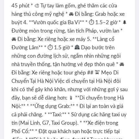
45 phút * 🎨 Tự tay làm gốm, ghé thăm các cửa
hàng thủ công mỹ nghệ * 🚘 Đi bằng: Grab hoặc xe
buýt 4. **Vườn quốc gia Ba Vì** * ⏱️ 1.5–2 giờ * 🌲
Đường mòn trong rừng, tàn tích Pháp, vườn lan *
🚘 Đi bằng: Xe riêng hoặc xe máy 5. **Làng cổ
Đường Lâm** * ⏱️ 1.5 giờ * 🏯 Dạo bước trên
những con đường lịch sử, ngắm nhìn những ngôi
nhà truyền thống, tận hưởng vẻ đẹp thôn quê * 🚘
Đi bằng: Xe riêng hoặc tour ghép ## 🚖 Mẹo Di
Chuyển Tại Hà Nội Việc di chuyển tại Hà Nội đôi
khi có thể gây khó khăn, nhưng với những gợi ý sau
đây, bạn sẽ dễ dàng hơn: 📱 **Di chuyển trong Hà
Nội:** * **Ứng dụng Grab:** * Đi lại an toàn và giá
cả phải chăng. * **Taxi:** * Sử dụng các hãng taxi uy
tín (Mai Linh, G7, Taxi Group). * **Xe điện trong
Phố Cổ:** * Đặt qua khách sạn hoặc trực tiếp tại