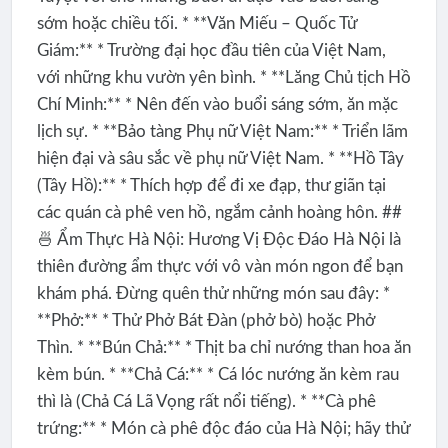
sớm hoặc chiều tối. * **Văn Miếu – Quốc Tử
Giám:** * Trường đại học đầu tiên của Việt Nam,
với những khu vườn yên bình. * **Lăng Chủ tịch Hồ
Chí Minh:** * Nên đến vào buổi sáng sớm, ăn mặc
lịch sự. * **Bảo tàng Phụ nữ Việt Nam:** * Triển lãm
hiện đại và sâu sắc về phụ nữ Việt Nam. * **Hồ Tây
(Tây Hồ):** * Thích hợp để đi xe đạp, thư giãn tại
các quán cà phê ven hồ, ngắm cảnh hoàng hôn. ##
🍜 Ẩm Thực Hà Nội: Hương Vị Độc Đáo Hà Nội là
thiên đường ẩm thực với vô vàn món ngon để bạn
khám phá. Đừng quên thử những món sau đây: *
**Phở:** * Thử Phở Bát Đàn (phở bò) hoặc Phở
Thìn. * **Bún Chả:** * Thịt ba chỉ nướng than hoa ăn
kèm bún. * **Chả Cá:** * Cá lóc nướng ăn kèm rau
thì là (Chả Cá Lã Vọng rất nổi tiếng). * **Cà phê
trứng:** * Món cà phê độc đáo của Hà Nội; hãy thử