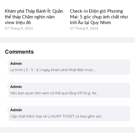
Khám phá Tháp Bánh Ít: Quần
Check-in Điện gió Phương
thể tháp Chăm nghìn năm
Mai: 5 góc chụp ảnh chất như
view triệu đô
trời Âu tại Quy Nhơn
07 Tháng 8, 2026
07 Tháng 8, 2026
Comments
Admin
Lộ trình ( 3 - 5 - 8 ) ngày khám phá Nhật Bản mùa ...
Admin
Nếu bạn quan tâm xem có thể quà tằng VIP là gì, Xe...
Admin
Cập nhật thêm loại vé LUXURY TICKET có bao gồm set...