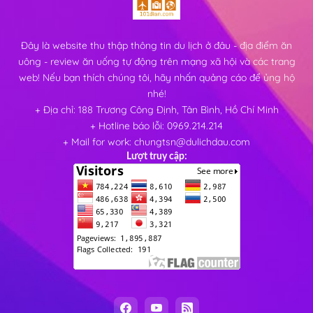
Đây là website thu thập thông tin du lịch ở đâu - địa điểm ăn
uông - review ăn uống tự động trên mạng xã hội và các trang
web! Nếu bạn thích chúng tôi, hãy nhấn quảng cáo để ủng hộ
nhé!
+ Địa chỉ: 188 Trương Công Định, Tân Bình, Hồ Chí Minh
+ Hotline báo lỗi: 0969.214.214
+ Mail for work: chungtsn@dulichdau.com
Lượt truy cập: