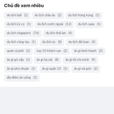
Chủ đề xem nhiều
du lịch bali
(1)
du lịch châu âu
(2)
du lịch hong kong
(1)
du lịch kỳ co
(1)
du lịch nước ngoài
(12)
du lịch sapa
(1)
du lịch singapore
(76)
du lịch thái lan
(4)
du lịch vũng tàu
(1)
du lịch úc
(8)
du lịch đài loan
(3)
quán cà phê
(2)
top 10 khách sạn
(2)
ăn gì bình thạnh
(2)
ăn gì gò vấp
(1)
ăn gì hà nội
(8)
ăn gì hồ chí minh
(9)
ăn gì phú nhuận
(1)
ăn gì quận 10
(1)
ăn gì sài gòn
(2)
địa điểm ăn uống
(1)