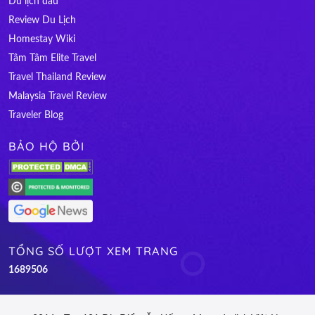
Du lịch đâu
Review Du Lịch
Homestay Wiki
Tâm Tâm Elite Travel
Travel Thailand Review
Malaysia Travel Review
Traveler Blog
BẢO HỘ BỞI
TỔNG SỐ LƯỢT XEM TRANG
1
6
8
9
5
0
6