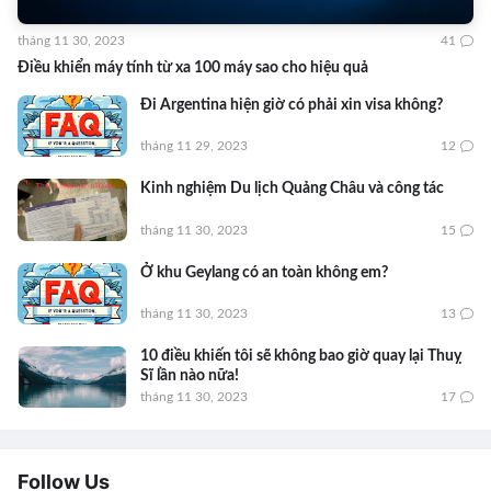
tháng 11 30, 2023
41
Điều khiển máy tính từ xa 100 máy sao cho hiệu quả
Đi Argentina hiện giờ có phải xin visa không?
tháng 11 29, 2023
12
Kinh nghiệm Du lịch Quảng Châu và công tác
tháng 11 30, 2023
15
Ở khu Geylang có an toàn không em?
tháng 11 30, 2023
13
10 điều khiến tôi sẽ không bao giờ quay lại Thuỵ
Sĩ lần nào nữa!
tháng 11 30, 2023
17
Follow Us