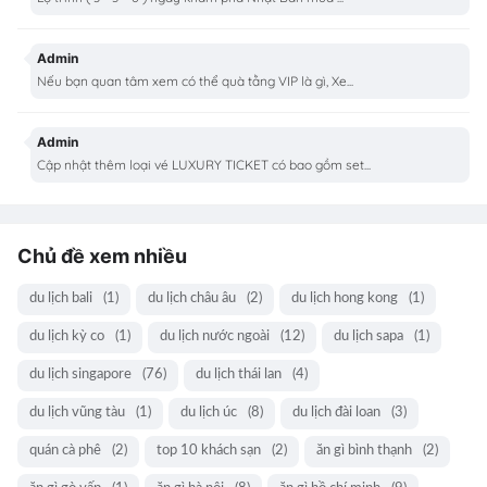
Admin
Nếu bạn quan tâm xem có thể quà tằng VIP là gì, Xe...
Admin
Cập nhật thêm loại vé LUXURY TICKET có bao gồm set...
Chủ đề xem nhiều
du lịch bali
(1)
du lịch châu âu
(2)
du lịch hong kong
(1)
du lịch kỳ co
(1)
du lịch nước ngoài
(12)
du lịch sapa
(1)
du lịch singapore
(76)
du lịch thái lan
(4)
du lịch vũng tàu
(1)
du lịch úc
(8)
du lịch đài loan
(3)
quán cà phê
(2)
top 10 khách sạn
(2)
ăn gì bình thạnh
(2)