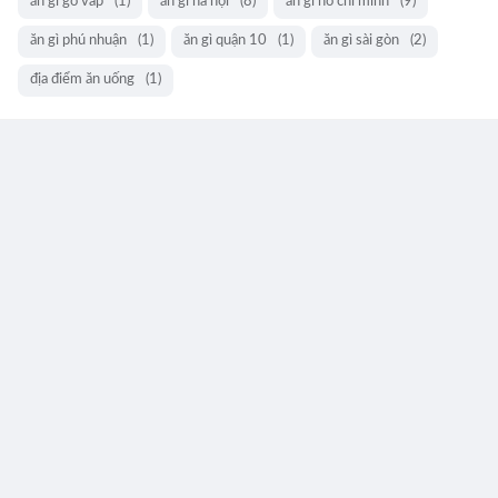
ăn gì gò vấp
(1)
ăn gì hà nội
(8)
ăn gì hồ chí minh
(9)
ăn gì phú nhuận
(1)
ăn gì quận 10
(1)
ăn gì sài gòn
(2)
địa điểm ăn uống
(1)