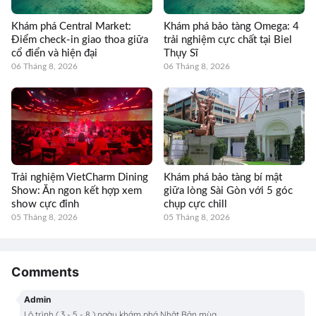
Khám phá Central Market:
Khám phá bảo tàng Omega: 4
Điểm check-in giao thoa giữa
trải nghiệm cực chất tại Biel
cổ điển và hiện đại
Thụy Sĩ
06 Tháng 8, 2026
06 Tháng 8, 2026
Trải nghiệm VietCharm Dining
Khám phá bảo tàng bí mật
Show: Ăn ngon kết hợp xem
giữa lòng Sài Gòn với 5 góc
show cực đỉnh
chụp cực chill
05 Tháng 8, 2026
05 Tháng 8, 2026
Comments
Admin
Lộ trình ( 3 - 5 - 8 ) ngày khám phá Nhật Bản mùa ...