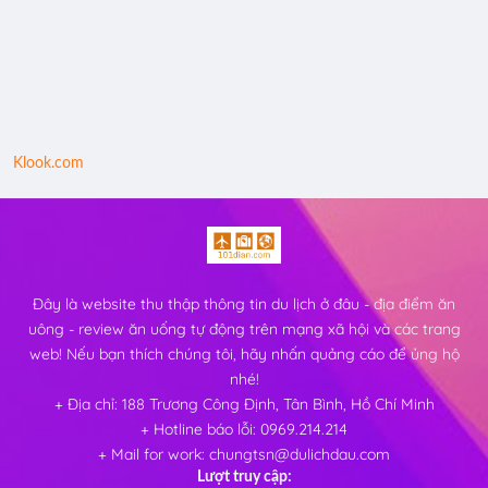
Klook.com
Đây là website thu thập thông tin du lịch ở đâu - địa điểm ăn
uông - review ăn uống tự động trên mạng xã hội và các trang
web! Nếu bạn thích chúng tôi, hãy nhấn quảng cáo để ủng hộ
nhé!
+ Địa chỉ: 188 Trương Công Định, Tân Bình, Hồ Chí Minh
+ Hotline báo lỗi: 0969.214.214
+ Mail for work: chungtsn@dulichdau.com
Lượt truy cập: