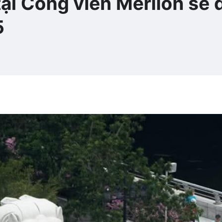
tại Công viên Merlion sẽ
5