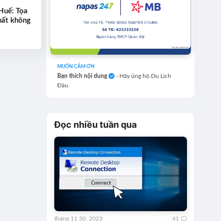
Huế: Tọa
hất không
MUỐN CẢM ƠN
Bạn thích nội dung
- Hãy ủng hộ Du Lịch
Đâu.
Đọc nhiều tuần qua
tháng 11 30, 2023
41