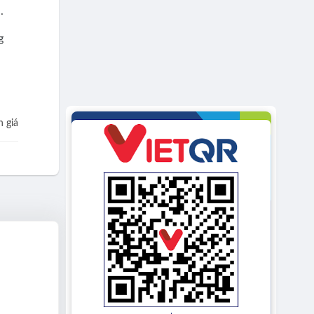
.
g
 giá