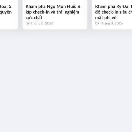
Hòa: 5
Khám phá Ngọ Môn Huế: Bí
Khám phá Kỳ Đài 
 quyền
kíp check-in và trải nghiệm
độ check-in siêu c
cực chất
mất phí vé
09 Tháng 8, 2026
09 Tháng 8, 2026