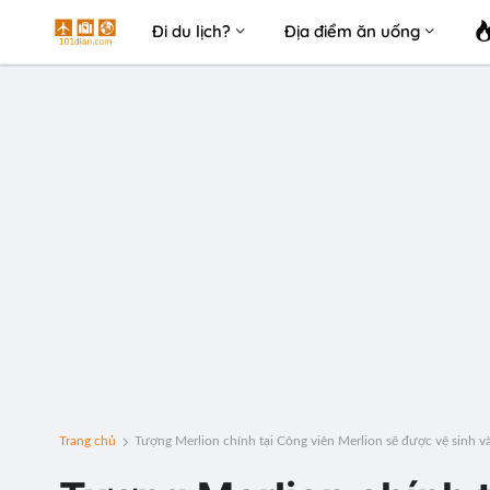
Đi du lịch?
Địa điểm ăn uống
Trang chủ
Tượng Merlion chính tại Công viên Merlion sẽ được vệ sinh 