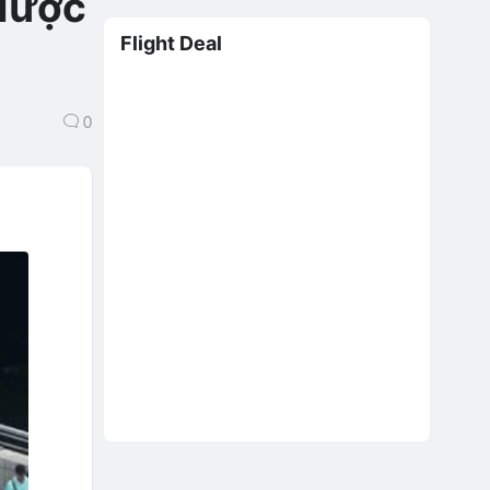
 được
Flight Deal
0