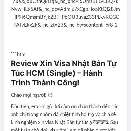
```html
Review Xin Visa Nhật Bản Tự
Túc HCM (Single) – Hành
Trình Thành Công!
Chào mọi người! 😊
Đầu tiên, em xin gửi lời cảm ơn chân thành đến các
anh chị trong nhóm đã nhiệt tình hỗ trợ và chia sẻ
kinh nghiệm xin visa Nhật Bản tự túc ạ 🥰🥰🥰. Sau
một tuần chờ đợi "đau tim", em đã nhận được kết