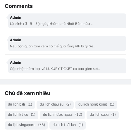
Comments
Admin
Lộ trình ( 3 - 5 - 8 ) ngày khám phá Nhật Bản mùa ...
Admin
Nếu bạn quan tâm xem có thể quà tằng VIP là gì, Xe...
Admin
Cập nhật thêm loại vé LUXURY TICKET có bao gồm set...
Chủ đề xem nhiều
du lịch bali
(1)
du lịch châu âu
(2)
du lịch hong kong
(1)
du lịch kỳ co
(1)
du lịch nước ngoài
(12)
du lịch sapa
(1)
du lịch singapore
(76)
du lịch thái lan
(4)