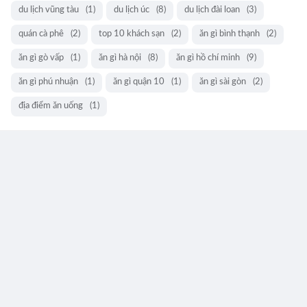
du lịch vũng tàu
(1)
du lịch úc
(8)
du lịch đài loan
(3)
quán cà phê
(2)
top 10 khách sạn
(2)
ăn gì bình thạnh
(2)
ăn gì gò vấp
(1)
ăn gì hà nội
(8)
ăn gì hồ chí minh
(9)
ăn gì phú nhuận
(1)
ăn gì quận 10
(1)
ăn gì sài gòn
(2)
địa điểm ăn uống
(1)