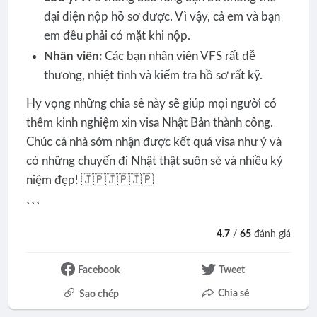
đại diện nộp hồ sơ được. Vì vậy, cả em và bạn
em đều phải có mặt khi nộp.
Nhân viên:
Các bạn nhân viên VFS rất dễ
thương, nhiệt tình và kiểm tra hồ sơ rất kỹ.
Hy vọng những chia sẻ này sẽ giúp mọi người có
thêm kinh nghiệm xin visa Nhật Bản thành công.
Chúc cả nhà sớm nhận được kết quả visa như ý và
có những chuyến đi Nhật thật suôn sẻ và nhiều kỷ
niệm đẹp! 🇯🇵🇯🇵🇯🇵
```
4.7
/
65
đánh giá
Facebook
Tweet
Chia sẻ
Sao chép