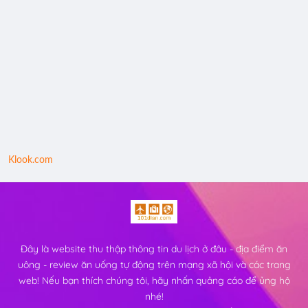
Klook.com
Đây là website thu thập thông tin du lịch ở đâu - địa điểm ăn
uông - review ăn uống tự động trên mạng xã hội và các trang
web! Nếu bạn thích chúng tôi, hãy nhấn quảng cáo để ủng hộ
nhé!