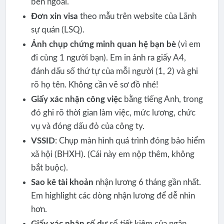
bên ngoài.
Đơn xin visa
theo mẫu trên website của Lãnh
sự quán (LSQ).
Ảnh chụp chứng minh quan hệ bạn bè
(vì em
đi cùng 1 người bạn). Em in ảnh ra giấy A4,
đánh dấu số thứ tự của mỗi người (1, 2) và ghi
rõ họ tên. Không cần vẽ sơ đồ nhé!
Giấy xác nhận công việc
bằng tiếng Anh, trong
đó ghi rõ thời gian làm việc, mức lương, chức
vụ và đóng dấu đỏ của công ty.
VSSID
: Chụp màn hình quá trình đóng bảo hiểm
xã hội (BHXH). (Cái này em nộp thêm, không
bắt buộc).
Sao kê tài khoản
nhận lương 6 tháng gần nhất.
Em highlight các dòng nhận lương để dễ nhìn
hơn.
Giấy xác nhận số dư
sổ tiết kiệm của ngân