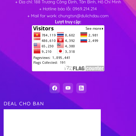
+ Địa chỉ: 188 Trương Công Định, Tân Bình, Hồ Chí Minh
+ Hotline báo lỗi: 0969.214.214
+ Mail for work: chungtsn@dulichdau.com
Lượt truy cập:
DEAL CHO BẠN