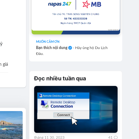
MUỐN CẢM ƠN
kỷ
Bạn thích nội dung
- Hãy ủng hộ Du Lịch
Đâu.
 giá
Đọc nhiều tuần qua
tháng 11 30, 2023
41