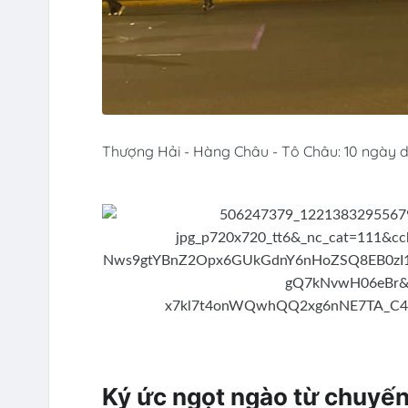
Thượng Hải - Hàng Châu - Tô Châu: 10 ngày du
Ký ức ngọt ngào từ chuyến