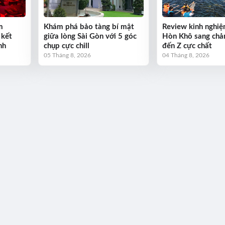
m
Khám phá bảo tàng bí mật
Review kinh nghiệ
 kết
giữa lòng Sài Gòn với 5 góc
Hòn Khô sang chả
nh
chụp cực chill
đến Z cực chất
05 Tháng 8, 2026
04 Tháng 8, 2026