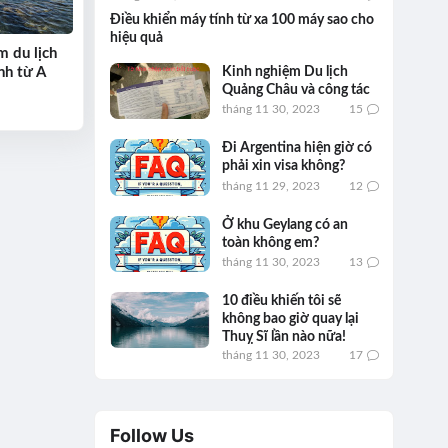
Điều khiển máy tính từ xa 100 máy sao cho
hiệu quả
m du lịch
Kinh nghiệm Du lịch
nh từ A
Quảng Châu và công tác
tháng 11 30, 2023
15
Đi Argentina hiện giờ có
phải xin visa không?
tháng 11 29, 2023
12
Ở khu Geylang có an
toàn không em?
tháng 11 30, 2023
13
10 điều khiến tôi sẽ
không bao giờ quay lại
Thuỵ Sĩ lần nào nữa!
tháng 11 30, 2023
17
Follow Us