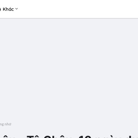
Khác
áng nhớ