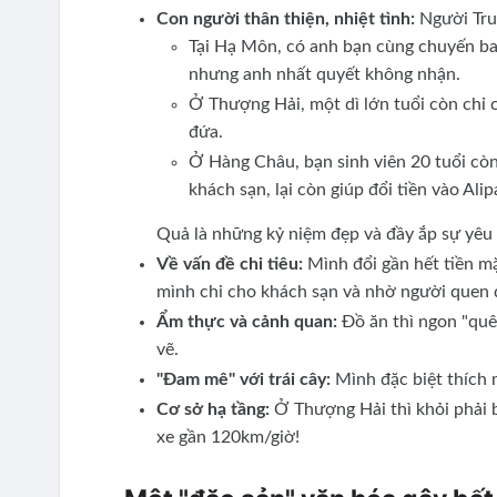
Con người thân thiện, nhiệt tình:
Người Tru
Tại Hạ Môn, có anh bạn cùng chuyến bay
nhưng anh nhất quyết không nhận.
Ở Thượng Hải, một dì lớn tuổi còn chỉ 
đứa.
Ở Hàng Châu, bạn sinh viên 20 tuổi còn
khách sạn, lại còn giúp đổi tiền vào Alip
Quả là những kỷ niệm đẹp và đầy ắp sự yêu
Về vấn đề chi tiêu:
Mình đổi gần hết tiền mặ
mình chi cho khách sạn và nhờ người quen đ
Ẩm thực và cảnh quan:
Đồ ăn thì ngon "quên
vẽ.
"Đam mê" với trái cây:
Mình đặc biệt thích
Cơ sở hạ tầng:
Ở Thượng Hải thì khỏi phải b
xe gần 120km/giờ!