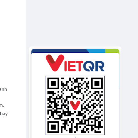
ranh
m.
chạy