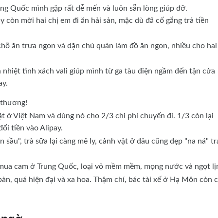
ng Quốc mình gặp rất dễ mến và luôn sẵn lòng giúp đỡ.
 còn mời hai chị em đi ăn hải sản, mặc dù đã cố gắng trả tiền
chỗ ăn trưa ngon và dặn chủ quán làm đồ ăn ngon, nhiều cho hai
 nhiệt tình xách vali giúp mình từ ga tàu điện ngầm đến tận cửa
ay.
 thương!
t ở Việt Nam và dùng nó cho 2/3 chi phí chuyến đi. 1/3 còn lại
ổi tiền vào Alipay.
 sầu", trà sữa lại càng mê ly, cảnh vật ở đâu cũng đẹp "na ná" t
 mua cam ở Trung Quốc, loại vỏ mềm mềm, mọng nước và ngọt lị
àn, quá hiện đại và xa hoa. Thậm chí, bác tài xế ở Hạ Môn còn 