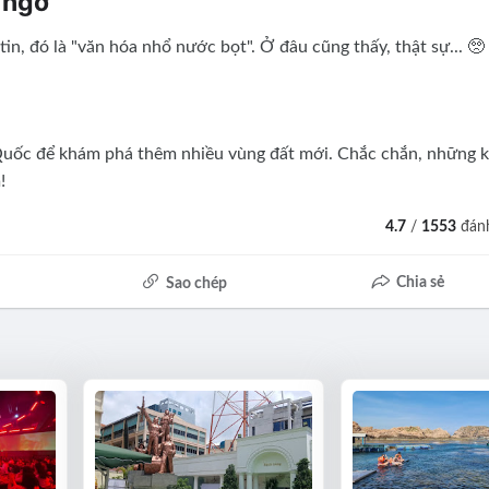
 ngờ
n, đó là "văn hóa nhổ nước bọt". Ở đâu cũng thấy, thật sự... 🥺
 Quốc để khám phá thêm nhiều vùng đất mới. Chắc chắn, những 
!
4.7
/
1553
đánh
Chia sẻ
Sao chép