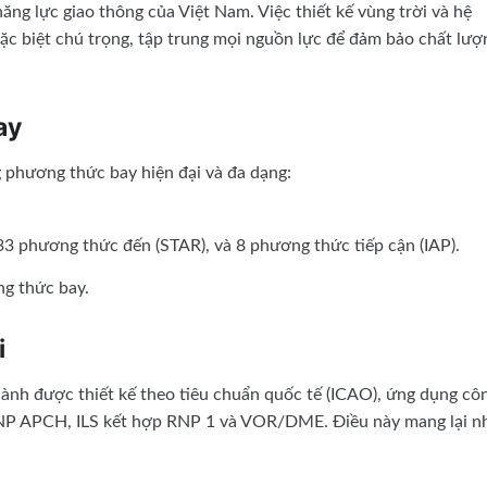
năng lực giao thông của Việt Nam. Việc thiết kế vùng trời và hệ
c biệt chú trọng, tập trung mọi nguồn lực để đảm bảo chất lượ
ay
 phương thức bay hiện đại và đa dạng:
3 phương thức đến (STAR), và 8 phương thức tiếp cận (IAP).
g thức bay.
i
nh được thiết kế theo tiêu chuẩn quốc tế (ICAO), ứng dụng cô
NP APCH, ILS kết hợp RNP 1 và VOR/DME. Điều này mang lại n