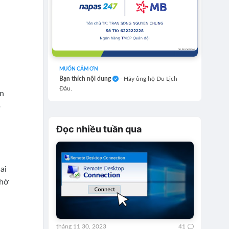
MUỐN CẢM ƠN
Bạn thích nội dung
- Hãy ủng hộ Du Lịch
Đâu.
ân
p
Đọc nhiều tuần qua
ai
chờ
tháng 11 30, 2023
41