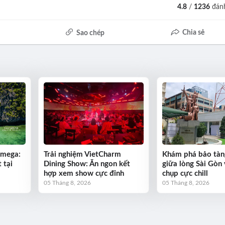
4.8
/
1236
đánh
Chia sẻ
Sao chép
Omega:
Trải nghiệm VietCharm
Khám phá bảo tàn
 tại
Dining Show: Ăn ngon kết
giữa lòng Sài Gòn 
hợp xem show cực đỉnh
chụp cực chill
05 Tháng 8, 2026
05 Tháng 8, 2026