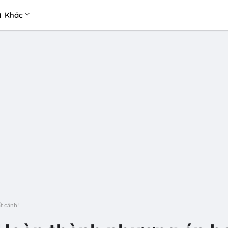
Khác
t cánh!