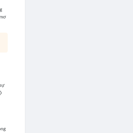
g
 mơ
ị
sự
ộ
ong