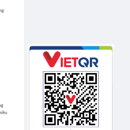
ng
ng
hiều