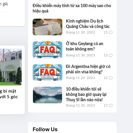
 giá
Điều khiển máy tính từ xa 100 máy sao cho
hiệu quả
Kinh nghiệm Du lịch
Quảng Châu và công tác
tháng 11 30, 2023
15
Ở khu Geylang có an
toàn không em?
tháng 11 30, 2023
13
Đi Argentina hiện giờ có
phải xin visa không?
tháng 11 29, 2023
12
10 điều khiến tôi sẽ
g bí mật
không bao giờ quay lại
với 5 góc
Thuỵ Sĩ lần nào nữa!
tháng 11 30, 2023
17
Follow Us