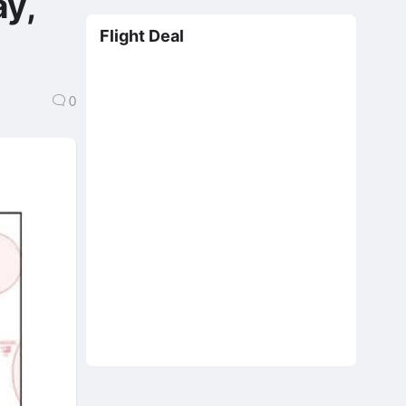
y,
Flight Deal
0