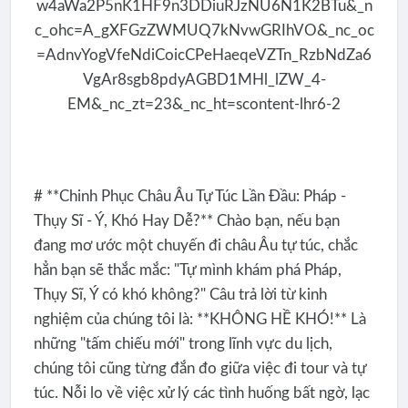
# **Chinh Phục Châu Âu Tự Túc Lần Đầu: Pháp -
Thụy Sĩ - Ý, Khó Hay Dễ?** Chào bạn, nếu bạn
đang mơ ước một chuyến đi châu Âu tự túc, chắc
hẳn bạn sẽ thắc mắc: "Tự mình khám phá Pháp,
Thụy Sĩ, Ý có khó không?" Câu trả lời từ kinh
nghiệm của chúng tôi là: **KHÔNG HỀ KHÓ!** Là
những "tấm chiếu mới" trong lĩnh vực du lịch,
chúng tôi cũng từng đắn đo giữa việc đi tour và tự
túc. Nỗi lo về việc xử lý các tình huống bất ngờ, lạc