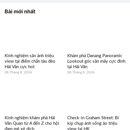
Bài mới nhất
Kinh nghiệm săn ảnh triệu
Khám phá Danang Panoramic
view tại điểm chắn tàu đèo
Lookout góc săn mây cực đỉnh
Hải Vân cực hot
tại Hải Vân
08 Tháng 8, 2026
08 Tháng 8, 2026
Kinh nghiệm khám phá Hải
Check-in Graham Street: Bí
Vân Quan từ A đến Z cho hội
kíp chụp ảnh sống ảo triệu
đam mê xê dịch
view tại HK