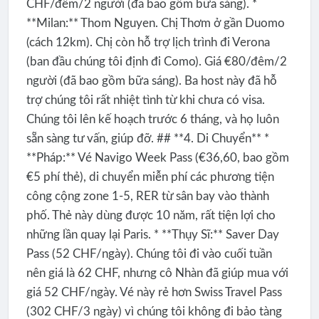
CHF/đêm/2 người (đã bao gồm bữa sáng). *
**Milan:** Thom Nguyen. Chị Thơm ở gần Duomo
(cách 12km). Chị còn hỗ trợ lịch trình đi Verona
(ban đầu chúng tôi định đi Como). Giá €80/đêm/2
người (đã bao gồm bữa sáng). Ba host này đã hỗ
trợ chúng tôi rất nhiệt tình từ khi chưa có visa.
Chúng tôi lên kế hoạch trước 6 tháng, và họ luôn
sẵn sàng tư vấn, giúp đỡ. ## **4. Di Chuyển** *
**Pháp:** Vé Navigo Week Pass (€36,60, bao gồm
€5 phí thẻ), di chuyển miễn phí các phương tiện
công cộng zone 1-5, RER từ sân bay vào thành
phố. Thẻ này dùng được 10 năm, rất tiện lợi cho
những lần quay lại Paris. * **Thụy Sĩ:** Saver Day
Pass (52 CHF/ngày). Chúng tôi đi vào cuối tuần
nên giá là 62 CHF, nhưng cô Nhàn đã giúp mua với
giá 52 CHF/ngày. Vé này rẻ hơn Swiss Travel Pass
(302 CHF/3 ngày) vì chúng tôi không đi bảo tàng