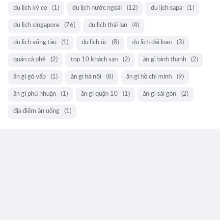
du lịch kỳ co
(1)
du lịch nước ngoài
(12)
du lịch sapa
(1)
du lịch singapore
(76)
du lịch thái lan
(4)
du lịch vũng tàu
(1)
du lịch úc
(8)
du lịch đài loan
(3)
quán cà phê
(2)
top 10 khách sạn
(2)
ăn gì bình thạnh
(2)
ăn gì gò vấp
(1)
ăn gì hà nội
(8)
ăn gì hồ chí minh
(9)
ăn gì phú nhuận
(1)
ăn gì quận 10
(1)
ăn gì sài gòn
(2)
địa điểm ăn uống
(1)