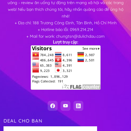
uông - review ăn uống tự động trên mạng xã hội và các trang
web! Nếu bạn thích chúng tôi, hãy nhấn quảng cáo để ủng hộ
nhé!
+ Địa chỉ: 188 Trương Công Định, Tân Bình, Hồ Chí Minh
+ Hotline báo lỗi: 0969.214.214
+ Mail for work: chungtsn@dulichdau.com
Lượt truy cập:
DEAL CHO BẠN