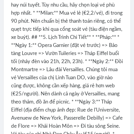
hay núi tuyết. Tùy nhu cầu, hãy chọn loại vé phù
hợp nhất. * **Milan:** Mua vé lẻ (€2,2/vé), đi trong
90 phút. Nên chuẩn bị thẻ thanh toán riêng, có thể
quẹt trực tiếp khi qua cổng soát vé (tàu điện ngầm,
xe buýt). ## **5. Lịch Trình Chi Tiết** * **Pháp:** *
**Ngày 1:** Opera Garnier (đặt vé trước) => Bảo
tàng Louvre => Vườn Tuileries => Tháp Eiffel buổi
tối (nháy đèn vào 21h, 22h, 23h). * **Ngày 2:** Đồi
Montmartre => Lâu đài Versailles. Chúng tôi mua
vé Versailles của chị Linh Tuan DO, vào giờ nào
cũng được, không cần xếp hàng, giá rẻ hơn web
(€25/người). Nên dành cả ngày ở Versailles, mang
theo thảm, đồ ăn để picnic. * **Ngày 3:** Tháp
Eiffel (địa điểm chụp ảnh đẹp: Rue de l'Universite,
Avenuew de New York, Passerelle Debilly) => Cafe
de Flore => Khải Hoàn Môn => Đi tàu sông Seine.