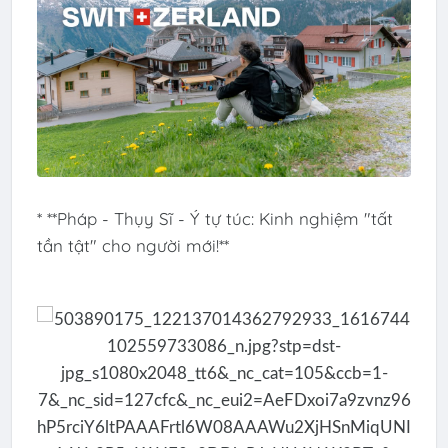
* **Pháp - Thụy Sĩ - Ý tự túc: Kinh nghiệm "tất
tần tật" cho người mới!**