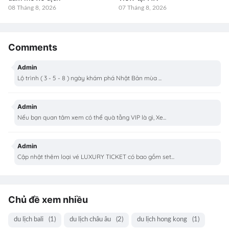
08 Tháng 8, 2026
07 Tháng 8, 2026
Comments
Admin
Lộ trình ( 3 - 5 - 8 ) ngày khám phá Nhật Bản mùa ...
Admin
Nếu bạn quan tâm xem có thể quà tằng VIP là gì, Xe...
Admin
Cập nhật thêm loại vé LUXURY TICKET có bao gồm set...
Chủ đề xem nhiều
du lịch bali
(1)
du lịch châu âu
(2)
du lịch hong kong
(1)