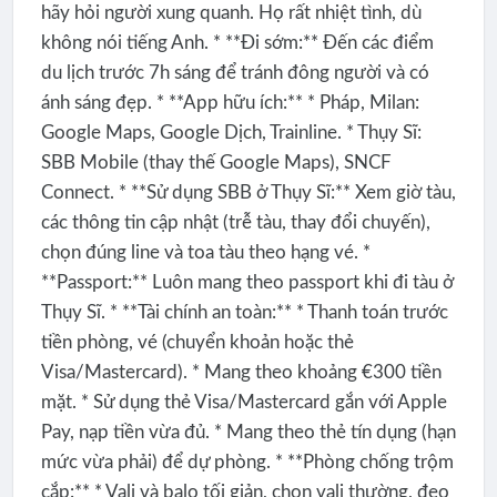
hãy hỏi người xung quanh. Họ rất nhiệt tình, dù
không nói tiếng Anh. * **Đi sớm:** Đến các điểm
du lịch trước 7h sáng để tránh đông người và có
ánh sáng đẹp. * **App hữu ích:** * Pháp, Milan:
Google Maps, Google Dịch, Trainline. * Thụy Sĩ:
SBB Mobile (thay thế Google Maps), SNCF
Connect. * **Sử dụng SBB ở Thụy Sĩ:** Xem giờ tàu,
các thông tin cập nhật (trễ tàu, thay đổi chuyến),
chọn đúng line và toa tàu theo hạng vé. *
**Passport:** Luôn mang theo passport khi đi tàu ở
Thụy Sĩ. * **Tài chính an toàn:** * Thanh toán trước
tiền phòng, vé (chuyển khoản hoặc thẻ
Visa/Mastercard). * Mang theo khoảng €300 tiền
mặt. * Sử dụng thẻ Visa/Mastercard gắn với Apple
Pay, nạp tiền vừa đủ. * Mang theo thẻ tín dụng (hạn
mức vừa phải) để dự phòng. * **Phòng chống trộm
cắp:** * Vali và balo tối giản, chọn vali thường, đeo