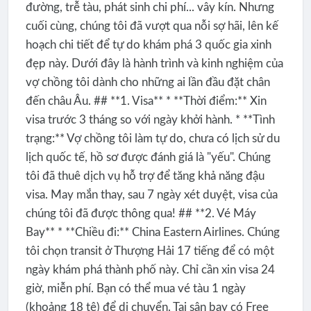
đường, trễ tàu, phát sinh chi phí... vây kín. Nhưng
cuối cùng, chúng tôi đã vượt qua nỗi sợ hãi, lên kế
hoạch chi tiết để tự do khám phá 3 quốc gia xinh
đẹp này. Dưới đây là hành trình và kinh nghiệm của
vợ chồng tôi dành cho những ai lần đầu đặt chân
đến châu Âu. ## **1. Visa** * **Thời điểm:** Xin
visa trước 3 tháng so với ngày khởi hành. * **Tình
trạng:** Vợ chồng tôi làm tự do, chưa có lịch sử du
lịch quốc tế, hồ sơ được đánh giá là "yếu". Chúng
tôi đã thuê dịch vụ hỗ trợ để tăng khả năng đậu
visa. May mắn thay, sau 7 ngày xét duyệt, visa của
chúng tôi đã được thông qua! ## **2. Vé Máy
Bay** * **Chiều đi:** China Eastern Airlines. Chúng
tôi chọn transit ở Thượng Hải 17 tiếng để có một
ngày khám phá thành phố này. Chỉ cần xin visa 24
giờ, miễn phí. Bạn có thể mua vé tàu 1 ngày
(khoảng 18 tệ) để di chuyển. Tại sân bay có Free