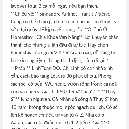
layover tour, 3 ca mỗi ngày nếu bạn thích. *
**Chiều về:** Singapore Airlines. Transit 7 tiếng.
Cũng có thể tham gia free tour, nhưng cần đăng ký
sớm tại quầy để kịp ca 9h sáng. ## **3. Chỗ Ở:
Homestay - Chìa Khóa Vạn Năng** Lời khuyên chân
thành cho những ai lần đầu đi tự túc: Hãy chọn
homestay của người Việt! Vừa an toàn, dễ dàng hỏi
han kinh nghiệm, thông tin du lịch, cách đi lại. *
**Pháp:** Linh Tuan DO. Chị Linh có căn nhà xinh
xắn, cách bảo tàng Louvre 30 phút đi tàu. Phòng
sạch sẽ, có bếp, WC riêng, vườn rộng trồng cả ngải
cứu và cherry. Giá chỉ €60/đêm/2 người. * **Thụy
Sĩ:** Nhan Nguyen. Cô Nhàn đã sống ở Thụy Sĩ hơn
40 năm, thông thuộc mọi ngóc ngách du lịch. Cô sẽ
lên kế hoạch chi tiết, tư vấn từ A-Z. Nhà cô ở
Aarau, cách các điểm du lịch 1-2 tiếng. Giá 110