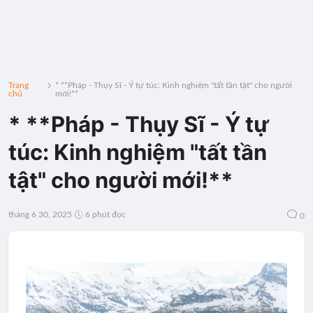
Trang
* **Pháp - Thụy Sĩ - Ý tự túc: Kinh nghiệm "tất tần tật" cho người
chủ
mới!**
* **Pháp - Thụy Sĩ - Ý tự
túc: Kinh nghiệm "tất tần
tật" cho người mới!**
tháng 6 30, 2025
6 phút đọc
0