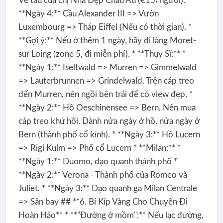
Vé tàu của chị Nhà Đẹp Châu Âu (€15/người). *
**Ngày 4:** Cầu Alexander III => Vườn
Luxembourg => Tháp Eiffel (Nếu có thời gian). *
**Gợi ý:** Nếu ở thêm 1 ngày, hãy đi làng Moret-
sur Loing (zone 5, đi miễn phí). * **Thụy Sĩ:** *
**Ngày 1:** Iseltwald => Murren => Gimmelwald
=> Lauterbrunnen => Grindelwald. Trên cáp treo
đến Murren, nên ngồi bên trái để có view đẹp. *
**Ngày 2:** Hồ Oeschinensee => Bern. Nên mua
cáp treo khứ hồi. Dành nửa ngày ở hồ, nửa ngày ở
Bern (thành phố cổ kính). * **Ngày 3:** Hồ Lucern
=> Rigi Kulm => Phố cổ Lucern * **Milan:** *
**Ngày 1:** Duomo, dạo quanh thành phố *
**Ngày 2:** Verona - Thành phố của Romeo và
Juliet. * **Ngày 3:** Dạo quanh ga Milan Centrale
=> Sân bay ## **6. Bí Kíp Vàng Cho Chuyến Đi
Hoàn Hảo** * **"Đường ở mồm":** Nếu lạc đường,