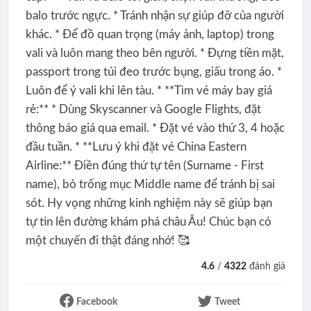
balo trước ngực. * Tránh nhận sự giúp đỡ của người
khác. * Để đồ quan trọng (máy ảnh, laptop) trong
vali và luôn mang theo bên người. * Đựng tiền mặt,
passport trong túi đeo trước bụng, giấu trong áo. *
Luôn để ý vali khi lên tàu. * **Tìm vé máy bay giá
rẻ:** * Dùng Skyscanner và Google Flights, đặt
thông báo giá qua email. * Đặt vé vào thứ 3, 4 hoặc
đầu tuần. * **Lưu ý khi đặt vé China Eastern
Airline:** Điền đúng thứ tự tên (Surname - First
name), bỏ trống mục Middle name để tránh bị sai
sót. Hy vọng những kinh nghiệm này sẽ giúp bạn
tự tin lên đường khám phá châu Âu! Chúc bạn có
một chuyến đi thật đáng nhớ! 🥰
4.6
/
4322
đánh giá
Facebook
Tweet