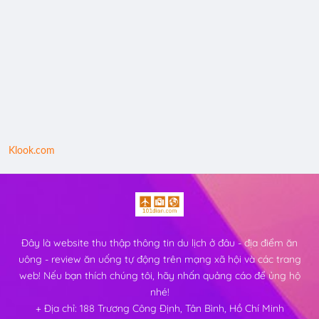
Klook.com
Đây là website thu thập thông tin du lịch ở đâu - địa điểm ăn
uông - review ăn uống tự động trên mạng xã hội và các trang
web! Nếu bạn thích chúng tôi, hãy nhấn quảng cáo để ủng hộ
nhé!
+ Địa chỉ: 188 Trương Công Định, Tân Bình, Hồ Chí Minh