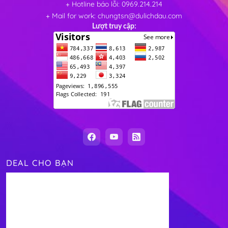
+ Hotline báo lỗi: 0969.214.214
+ Mail for work: chungtsn@dulichdau.com
Lượt truy cập:
DEAL CHO BẠN