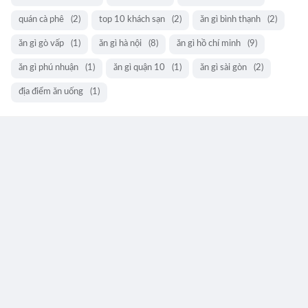
quán cà phê
(2)
top 10 khách sạn
(2)
ăn gì bình thạnh
(2)
ăn gì gò vấp
(1)
ăn gì hà nội
(8)
ăn gì hồ chí minh
(9)
ăn gì phú nhuận
(1)
ăn gì quận 10
(1)
ăn gì sài gòn
(2)
địa điểm ăn uống
(1)