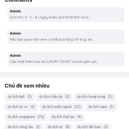
Admin
Lộ trình ( 3 - 5 - 8 ) ngày khám phá Nhật Bản mùa ...
Admin
Nếu bạn quan tâm xem có thể quà tằng VIP là gì, Xe...
Admin
Cập nhật thêm loại vé LUXURY TICKET có bao gồm set...
Chủ đề xem nhiều
du lịch bali
(1)
du lịch châu âu
(2)
du lịch hong kong
(1)
du lịch kỳ co
(1)
du lịch nước ngoài
(12)
du lịch sapa
(1)
du lịch singapore
(76)
du lịch thái lan
(4)
du lịch vũng tàu
(1)
du lịch úc
(8)
du lịch đài loan
(3)