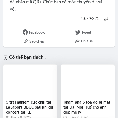
để nhận mã QR). Chúc bạn có một chuyến đi vui
vẻ!
4.8
/
70
đánh giá
Facebook
Tweet
Chia sẻ
Sao chép
Có thể bạn thích
5 trải nghiệm cực chill tại
Khám phá 5 tọa độ bí mật
LaLaport BBCC sau khi đu
tại Đại Nội Huế cho ảnh
concert tại KL
đẹp mê ly
09 Tháng 8, 2026
09 Tháng 8, 2026