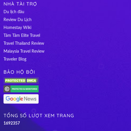
NHÀ TÀI TRỢ
Du lịch đâu
Review Du Lịch
Homestay Wiki
Tâm Tâm Elite Travel
Travel Thailand Review
Malaysia Travel Review
Traveler Blog
BẢO HỘ BỞI
TỔNG SỐ LƯỢT XEM TRANG
1
6
9
2
3
5
7