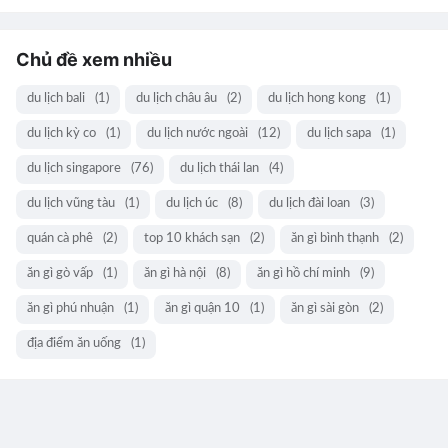
Chủ đề xem nhiều
du lịch bali
(1)
du lịch châu âu
(2)
du lịch hong kong
(1)
du lịch kỳ co
(1)
du lịch nước ngoài
(12)
du lịch sapa
(1)
du lịch singapore
(76)
du lịch thái lan
(4)
du lịch vũng tàu
(1)
du lịch úc
(8)
du lịch đài loan
(3)
quán cà phê
(2)
top 10 khách sạn
(2)
ăn gì bình thạnh
(2)
ăn gì gò vấp
(1)
ăn gì hà nội
(8)
ăn gì hồ chí minh
(9)
ăn gì phú nhuận
(1)
ăn gì quận 10
(1)
ăn gì sài gòn
(2)
địa điểm ăn uống
(1)