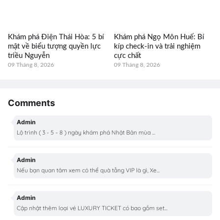
Khám phá Điện Thái Hòa: 5 bí
Khám phá Ngọ Môn Huế: Bí
mật về biểu tượng quyền lực
kíp check-in và trải nghiệm
triều Nguyễn
cực chất
09 Tháng 8, 2026
09 Tháng 8, 2026
Comments
Admin
Lộ trình ( 3 - 5 - 8 ) ngày khám phá Nhật Bản mùa ...
Admin
Nếu bạn quan tâm xem có thể quà tằng VIP là gì, Xe...
Admin
Cập nhật thêm loại vé LUXURY TICKET có bao gồm set...