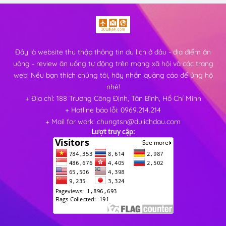
Đây là website thu thập thông tin du lịch ở đâu - địa điểm ăn
uông - review ăn uống tự động trên mạng xã hội và các trang
web! Nếu bạn thích chúng tôi, hãy nhấn quảng cáo để ủng hộ
nhé!
+ Địa chỉ: 188 Trương Công Định, Tân Bình, Hồ Chí Minh
+ Hotline báo lỗi: 0969.214.214
+ Mail for work: chungtsn@dulichdau.com
Lượt truy cập: