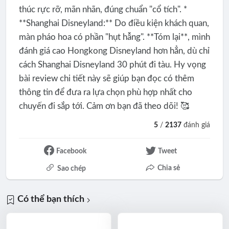
thúc rực rỡ, mãn nhãn, đúng chuẩn "cổ tích". *
**Shanghai Disneyland:** Do điều kiện khách quan,
màn pháo hoa có phần "hụt hẫng". **Tóm lại**, mình
đánh giá cao Hongkong Disneyland hơn hẳn, dù chỉ
cách Shanghai Disneyland 30 phút đi tàu. Hy vọng
bài review chi tiết này sẽ giúp bạn đọc có thêm
thông tin để đưa ra lựa chọn phù hợp nhất cho
chuyến đi sắp tới. Cảm ơn bạn đã theo dõi! 🥰
5
/
2137
đánh giá
Facebook
Tweet
Chia sẻ
Sao chép
Có thể bạn thích