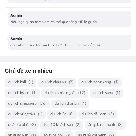
Admin
Nếu bạn quan tâm xem có thể quà tằng VIP là gì, Xe...
Admin
Cập nhật thêm loại vé LUXURY TICKET có bao gồm set...
Chủ đề xem nhiều
du lịch bali
(1)
du lịch châu âu
(2)
du lịch hong kong
(1)
du lịch kỳ co
(1)
du lịch nước ngoài
(12)
du lịch sapa
(1)
du lịch singapore
(76)
du lịch thái lan
(4)
du lịch vũng tàu
(1)
du lịch úc
(8)
du lịch đài loan
(3)
quán cà phê
(2)
top 10 khách sạn
(2)
ăn gì bình thạnh
(2)
ăn gì gò vấp
(1)
ăn gì hà nội
(8)
ăn gì hồ chí minh
(9)