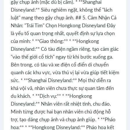
gậy chụp ảnh (mặc dù bị cấm). * **Shanghai
Disneyland:** Siêu nghiêm ngặt, không thể "lách
luật" mang theo gậy chụp ảnh. ## 5. Cảm Nhận Cá
Nhân: "Trái Tim" Chọn Hongkong Disneyland Đây
là yếu tố quan trọng nhất, quyết định sự lựa chọn
của mình: * **Giao thông:** * **Hongkong
Disneyland:** Có tàu điện ngầm riêng, tạo cảm giác
"vào thế giới cổ tích" ngay từ khi bước xuống ga.
Bên trong, có tàu và xe điện cổ điển di chuyển
quanh các khu vực, vừa thú vị lại vừa giúp tiết kiệm
sức. * **Shanghai Disneyland:** Mọi thứ diễn ra
khá vội vã, nhân viên chưa thực sự quan tâm đến
du khách. * **Dịch vụ:** * **Hongkong
Disneyland:** Nhân viên rất nhiệt tình, chu đáo.
Mình từng được hai bạn nhân viên chủ động hỗ
trợ, tạo dáng chụp ảnh và chụp ảnh giúp. * **Pháo
hoa:** * **Hongkong Disneyland:** Pháo hoa kết