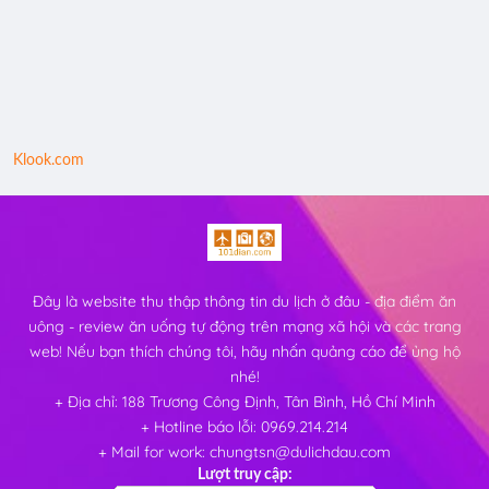
Klook.com
Đây là website thu thập thông tin du lịch ở đâu - địa điểm ăn
uông - review ăn uống tự động trên mạng xã hội và các trang
web! Nếu bạn thích chúng tôi, hãy nhấn quảng cáo để ủng hộ
nhé!
+ Địa chỉ: 188 Trương Công Định, Tân Bình, Hồ Chí Minh
+ Hotline báo lỗi: 0969.214.214
+ Mail for work: chungtsn@dulichdau.com
Lượt truy cập: