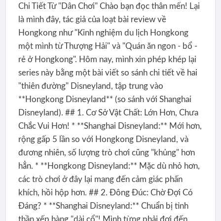
Chi Tiết Từ "Dân Chơi" Chào bạn đọc thân mến! Lại
là mình đây, tác giả của loạt bài review về
Hongkong như "Kinh nghiệm du lịch Hongkong
một mình từ Thượng Hải" và "Quán ăn ngon - bổ -
rẻ ở Hongkong". Hôm nay, mình xin phép khép lại
series này bằng một bài viết so sánh chi tiết về hai
"thiên đường" Disneyland, tập trung vào
**Hongkong Disneyland** (so sánh với Shanghai
Disneyland). ## 1. Cơ Sở Vật Chất: Lớn Hơn, Chưa
Chắc Vui Hơn! * **Shanghai Disneyland:** Mới hơn,
rộng gấp 5 lần so với Hongkong Disneyland, và
đương nhiên, số lượng trò chơi cũng "khủng" hơn
hẳn. * **Hongkong Disneyland:** Mặc dù nhỏ hơn,
các trò chơi ở đây lại mang đến cảm giác phấn
khích, hồi hộp hơn. ## 2. Đông Đúc: Chờ Đợi Có
Đáng? * **Shanghai Disneyland:** Chuẩn bị tinh
thần xếp hàng "dài cổ"! Mình từng phải đợi đến