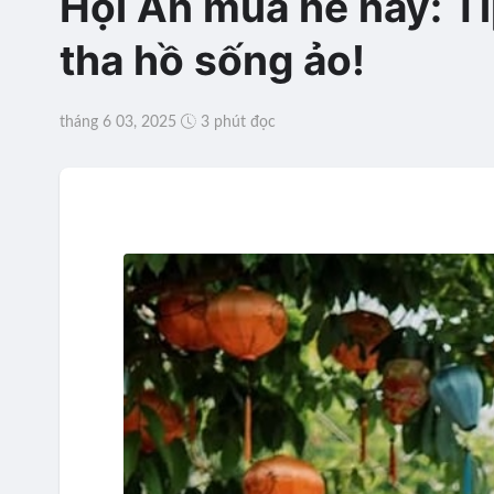
Hội An mùa hè này: T
tha hồ sống ảo!
tháng 6 03, 2025
3 phút đọc