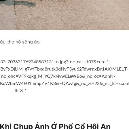
ây, tha hồ sống ảo!
 Khi Chụp Ảnh Ở Phố Cổ Hội An