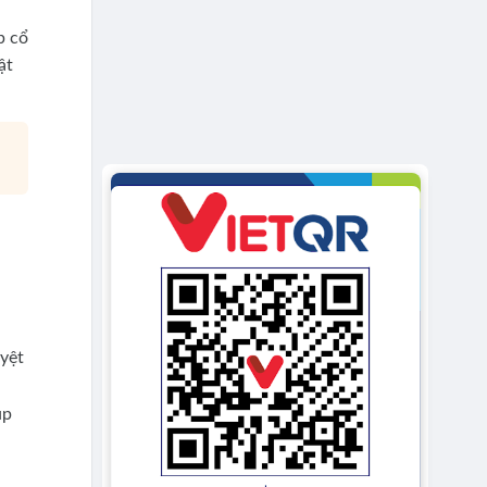
p cổ
ật
yệt
úp