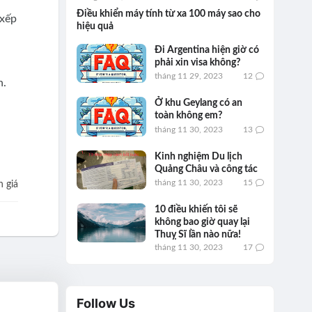
Điều khiển máy tính từ xa 100 máy sao cho
 xếp
hiệu quả
Đi Argentina hiện giờ có
phải xin visa không?
tháng 11 29, 2023
12
n.
Ở khu Geylang có an
toàn không em?
tháng 11 30, 2023
13
Kinh nghiệm Du lịch
Quảng Châu và công tác
tháng 11 30, 2023
15
 giá
10 điều khiến tôi sẽ
không bao giờ quay lại
Thuỵ Sĩ lần nào nữa!
tháng 11 30, 2023
17
Follow Us