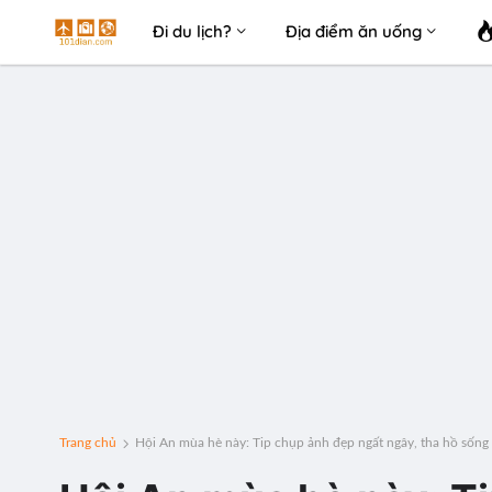
Đi du lịch?
Địa điểm ăn uống
Trang chủ
Hội An mùa hè này: Tip chụp ảnh đẹp ngất ngây, tha hồ sống 