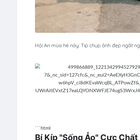
Hội An mùa hè này: Tip chụp ảnh đẹp ngất ng
```html
Bí Kíp "Sống Ảo" Cực Chất