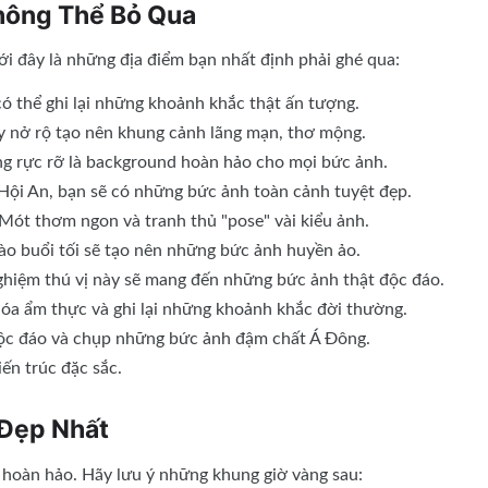
hông Thể Bỏ Qua
i đây là những địa điểm bạn nhất định phải ghé qua:
ó thể ghi lại những khoảnh khắc thật ấn tượng.
y nở rộ tạo nên khung cảnh lãng mạn, thơ mộng.
 rực rỡ là background hoàn hảo cho mọi bức ảnh.
Hội An, bạn sẽ có những bức ảnh toàn cảnh tuyệt đẹp.
ót thơm ngon và tranh thủ "pose" vài kiểu ảnh.
ào buổi tối sẽ tạo nên những bức ảnh huyền ảo.
ghiệm thú vị này sẽ mang đến những bức ảnh thật độc đáo.
óa ẩm thực và ghi lại những khoảnh khắc đời thường.
ộc đáo và chụp những bức ảnh đậm chất Á Đông.
iến trúc đặc sắc.
 Đẹp Nhất
 hoàn hảo. Hãy lưu ý những khung giờ vàng sau: