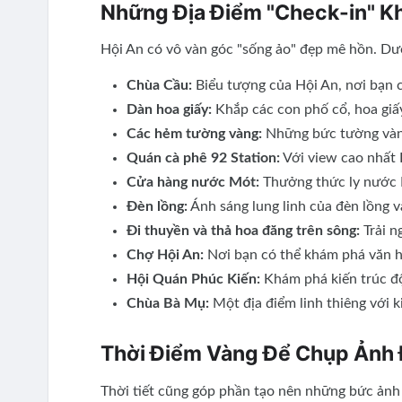
Những Địa Điểm "Check-in" K
Hội An có vô vàn góc "sống ảo" đẹp mê hồn. Dướ
Chùa Cầu:
Biểu tượng của Hội An, nơi bạn c
Dàn hoa giấy:
Khắp các con phố cổ, hoa giấ
Các hẻm tường vàng:
Những bức tường vàng
Quán cà phê 92 Station:
Với view cao nhất 
Cửa hàng nước Mót:
Thưởng thức ly nước M
Đèn lồng:
Ánh sáng lung linh của đèn lồng v
Đi thuyền và thả hoa đăng trên sông:
Trải n
Chợ Hội An:
Nơi bạn có thể khám phá văn h
Hội Quán Phúc Kiến:
Khám phá kiến trúc đ
Chùa Bà Mụ:
Một địa điểm linh thiêng với k
Thời Điểm Vàng Để Chụp Ảnh
Thời tiết cũng góp phần tạo nên những bức ảnh