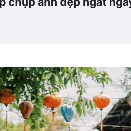
ip chụp ảnh đẹp ngất ngâ