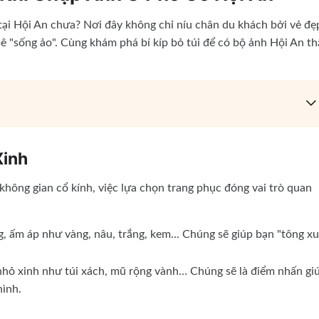
 tại Hội An chưa? Nơi đây không chỉ níu chân du khách bởi vẻ đẹ
 "sống ảo". Cùng khám phá bí kíp bỏ túi để có bộ ảnh Hội An th
Xinh
hông gian cổ kính, việc lựa chọn trang phục đóng vai trò quan
ấm áp như vàng, nâu, trắng, kem... Chúng sẽ giúp bạn "tông xu
ỏ xinh như túi xách, mũ rộng vành… Chúng sẽ là điểm nhấn gi
hình.