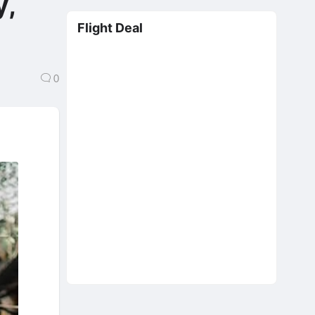
y,
Flight Deal
0