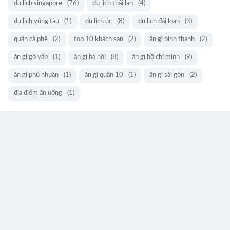
du lịch singapore
(76)
du lịch thái lan
(4)
du lịch vũng tàu
(1)
du lịch úc
(8)
du lịch đài loan
(3)
quán cà phê
(2)
top 10 khách sạn
(2)
ăn gì bình thạnh
(2)
ăn gì gò vấp
(1)
ăn gì hà nội
(8)
ăn gì hồ chí minh
(9)
ăn gì phú nhuận
(1)
ăn gì quận 10
(1)
ăn gì sài gòn
(2)
địa điểm ăn uống
(1)