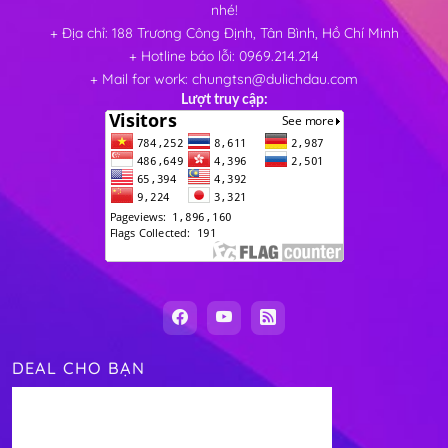
nhé!
+ Địa chỉ: 188 Trương Công Định, Tân Bình, Hồ Chí Minh
+ Hotline báo lỗi: 0969.214.214
+ Mail for work: chungtsn@dulichdau.com
Lượt truy cập:
DEAL CHO BẠN