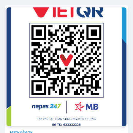
MUỐN CẢM ƠN