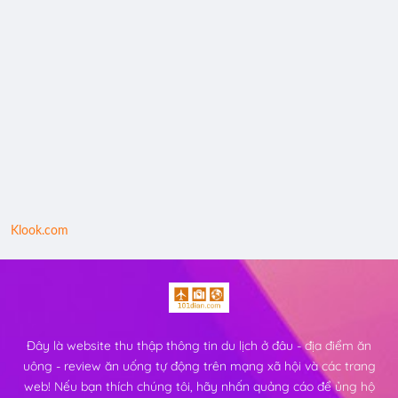
Klook.com
Đây là website thu thập thông tin du lịch ở đâu - địa điểm ăn
uông - review ăn uống tự động trên mạng xã hội và các trang
web! Nếu bạn thích chúng tôi, hãy nhấn quảng cáo để ủng hộ