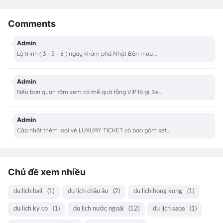
Comments
Admin
Lộ trình ( 3 - 5 - 8 ) ngày khám phá Nhật Bản mùa ...
Admin
Nếu bạn quan tâm xem có thể quà tằng VIP là gì, Xe...
Admin
Cập nhật thêm loại vé LUXURY TICKET có bao gồm set...
Chủ đề xem nhiều
du lịch bali
(1)
du lịch châu âu
(2)
du lịch hong kong
(1)
du lịch kỳ co
(1)
du lịch nước ngoài
(12)
du lịch sapa
(1)