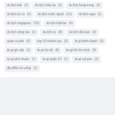
du lịch bali
(1)
du lịch châu âu
(2)
du lịch hong kong
(1)
du lịch kỳ co
(1)
du lịch nước ngoài
(12)
du lịch sapa
(1)
du lịch singapore
(76)
du lịch thái lan
(4)
du lịch vũng tàu
(1)
du lịch úc
(8)
du lịch đài loan
(3)
quán cà phê
(2)
top 10 khách sạn
(2)
ăn gì bình thạnh
(2)
ăn gì gò vấp
(1)
ăn gì hà nội
(8)
ăn gì hồ chí minh
(9)
ăn gì phú nhuận
(1)
ăn gì quận 10
(1)
ăn gì sài gòn
(2)
địa điểm ăn uống
(1)