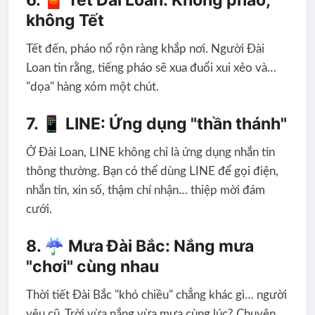
6. 🧧 Tết Đài Loan: Không pháo,
không Tết
Tết đến, pháo nổ rộn ràng khắp nơi. Người Đài
Loan tin rằng, tiếng pháo sẽ xua đuổi xui xẻo và…
"dọa" hàng xóm một chút.
7. 📱 LINE: Ứng dụng "thần thánh"
Ở Đài Loan, LINE không chỉ là ứng dụng nhắn tin
thông thường. Bạn có thể dùng LINE để gọi điện,
nhắn tin, xin số, thậm chí nhận… thiệp mời đám
cưới.
8. ☔ Mưa Đài Bắc: Nắng mưa
"chơi" cùng nhau
Thời tiết Đài Bắc "khó chiều" chẳng khác gì… người
yêu cũ. Trời vừa nắng vừa mưa cùng lúc? Chuyện