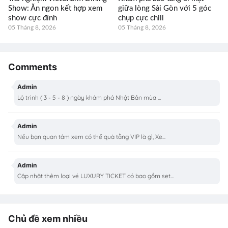
Show: Ăn ngon kết hợp xem
giữa lòng Sài Gòn với 5 góc
show cực đỉnh
chụp cực chill
05 Tháng 8, 2026
05 Tháng 8, 2026
Comments
Admin
Lộ trình ( 3 - 5 - 8 ) ngày khám phá Nhật Bản mùa ...
Admin
Nếu bạn quan tâm xem có thể quà tằng VIP là gì, Xe...
Admin
Cập nhật thêm loại vé LUXURY TICKET có bao gồm set...
Chủ đề xem nhiều