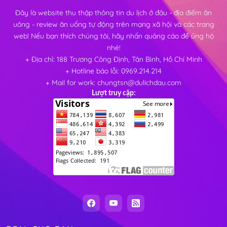
Đây là website thu thập thông tin du lịch ở đâu - địa điểm ăn
uông - review ăn uống tự động trên mạng xã hội và các trang
web! Nếu bạn thích chúng tôi, hãy nhấn quảng cáo để ủng hộ
nhé!
+ Địa chỉ: 188 Trương Công Định, Tân Bình, Hồ Chí Minh
+ Hotline báo lỗi: 0969.214.214
+ Mail for work: chungtsn@dulichdau.com
Lượt truy cập: