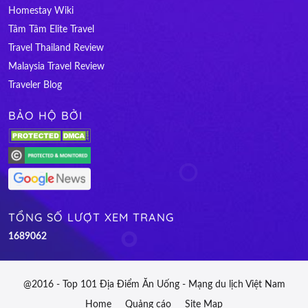
Homestay Wiki
Tâm Tâm Elite Travel
Travel Thailand Review
Malaysia Travel Review
Traveler Blog
BẢO HỘ BỞI
TỔNG SỐ LƯỢT XEM TRANG
1
6
8
9
0
6
2
@2016 - Top 101 Địa Điểm Ăn Uống - Mạng du lịch Việt Nam
Home
Quảng cáo
Site Map