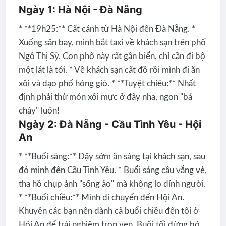
Ngày 1: Hà Nội - Đà Nẵng
* **19h25:** Cất cánh từ Hà Nội đến Đà Nẵng. *
Xuống sân bay, mình bắt taxi về khách sạn trên phố
Ngô Thị Sỹ. Con phố này rất gần biển, chỉ cần đi bộ
một lát là tới. * Về khách sạn cất đồ rồi mình đi ăn
xôi và dạo phố hóng gió. * **Tuyệt chiêu:** Nhất
định phải thử món xôi mực ở đây nha, ngon "bá
cháy" luôn!
Ngày 2: Đà Nẵng - Cầu Tình Yêu - Hội
An
* **Buổi sáng:** Dậy sớm ăn sáng tại khách sạn, sau
đó mình đến Cầu Tình Yêu. * Buổi sáng cầu vắng vẻ,
tha hồ chụp ảnh "sống ảo" mà không lo dính người.
* **Buổi chiều:** Mình di chuyển đến Hội An.
Khuyên các bạn nên dành cả buổi chiều đến tối ở
Hội An để trải nghiệm trọn vẹn. Buổi tối đừng bỏ