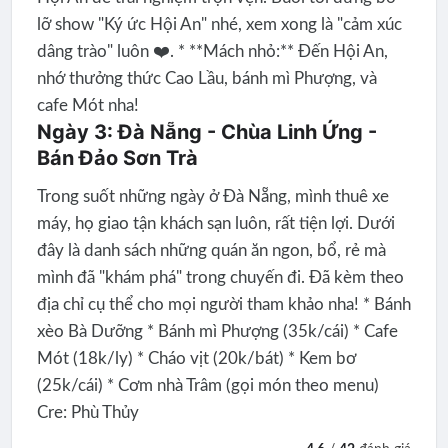
lỡ show "Ký ức Hội An" nhé, xem xong là "cảm xúc
dâng trào" luôn ❤️. * **Mách nhỏ:** Đến Hội An,
nhớ thưởng thức Cao Lầu, bánh mì Phượng, và
cafe Mót nha!
Ngày 3: Đà Nẵng - Chùa Linh Ứng -
Bán Đảo Sơn Trà
Trong suốt những ngày ở Đà Nẵng, mình thuê xe
máy, họ giao tận khách sạn luôn, rất tiện lợi. Dưới
đây là danh sách những quán ăn ngon, bổ, rẻ mà
mình đã "khám phá" trong chuyến đi. Đã kèm theo
địa chỉ cụ thể cho mọi người tham khảo nha! * Bánh
xèo Bà Dưỡng * Bánh mì Phượng (35k/cái) * Cafe
Mót (18k/ly) * Cháo vịt (20k/bát) * Kem bơ
(25k/cái) * Cơm nhà Trâm (gọi món theo menu)
Cre: Phù Thủy