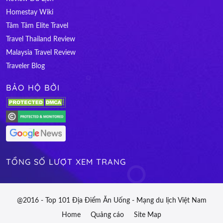
Homestay Wiki
Tâm Tâm Elite Travel
Travel Thailand Review
Malaysia Travel Review
Traveler Blog
BẢO HỘ BỞI
TỔNG SỐ LƯỢT XEM TRANG
@2016 - Top 101 Địa Điểm Ăn Uống - Mạng du lịch Việt Nam
Home
Quảng cáo
Site Map