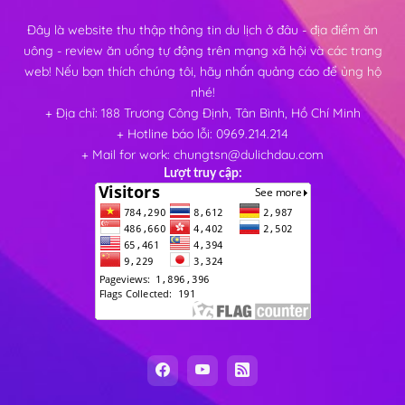
Đây là website thu thập thông tin du lịch ở đâu - địa điểm ăn
uông - review ăn uống tự động trên mạng xã hội và các trang
web! Nếu bạn thích chúng tôi, hãy nhấn quảng cáo để ủng hộ
nhé!
+ Địa chỉ: 188 Trương Công Định, Tân Bình, Hồ Chí Minh
+ Hotline báo lỗi: 0969.214.214
+ Mail for work: chungtsn@dulichdau.com
Lượt truy cập: