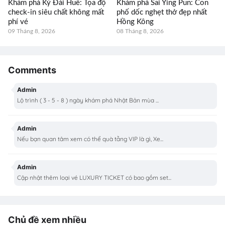
Khám phá Kỳ Đài Huế: Tọa độ
Khám phá Sai Ying Pun: Con
check-in siêu chất không mất
phố dốc nghẹt thở đẹp nhất
phí vé
Hồng Kông
09 Tháng 8, 2026
08 Tháng 8, 2026
Comments
Admin
Lộ trình ( 3 - 5 - 8 ) ngày khám phá Nhật Bản mùa ...
Admin
Nếu bạn quan tâm xem có thể quà tằng VIP là gì, Xe...
Admin
Cập nhật thêm loại vé LUXURY TICKET có bao gồm set...
Chủ đề xem nhiều