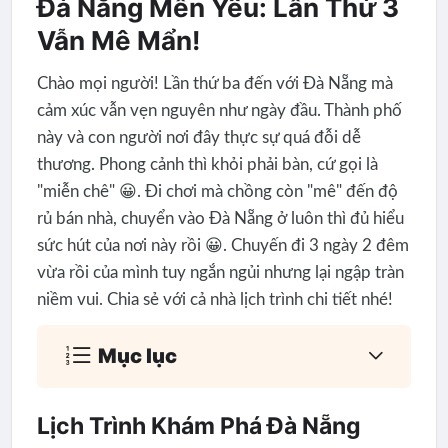
Đà Nẵng Mến Yêu: Lần Thứ 3
Vẫn Mê Mẩn!
Chào mọi người! Lần thứ ba đến với Đà Nẵng mà
cảm xúc vẫn vẹn nguyên như ngày đầu. Thành phố
này và con người nơi đây thực sự quá đỗi dễ
thương. Phong cảnh thì khỏi phải bàn, cứ gọi là
"miễn chê" 😀. Đi chơi mà chồng còn "mê" đến độ
rủ bán nhà, chuyển vào Đà Nẵng ở luôn thì đủ hiểu
sức hút của nơi này rồi 😀. Chuyến đi 3 ngày 2 đêm
vừa rồi của mình tuy ngắn ngủi nhưng lại ngập tràn
niềm vui. Chia sẻ với cả nhà lịch trình chi tiết nhé!
Mục lục
Lịch Trình Khám Phá Đà Nẵng