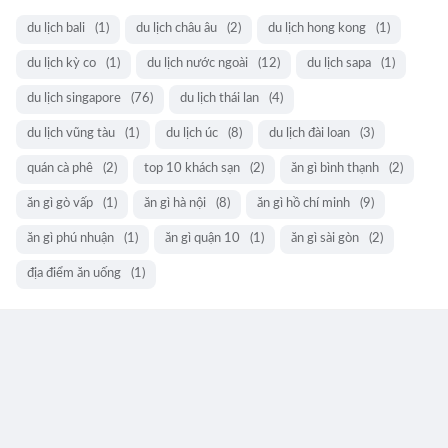
du lịch bali
(1)
du lịch châu âu
(2)
du lịch hong kong
(1)
du lịch kỳ co
(1)
du lịch nước ngoài
(12)
du lịch sapa
(1)
du lịch singapore
(76)
du lịch thái lan
(4)
du lịch vũng tàu
(1)
du lịch úc
(8)
du lịch đài loan
(3)
quán cà phê
(2)
top 10 khách sạn
(2)
ăn gì bình thạnh
(2)
ăn gì gò vấp
(1)
ăn gì hà nội
(8)
ăn gì hồ chí minh
(9)
ăn gì phú nhuận
(1)
ăn gì quận 10
(1)
ăn gì sài gòn
(2)
địa điểm ăn uống
(1)