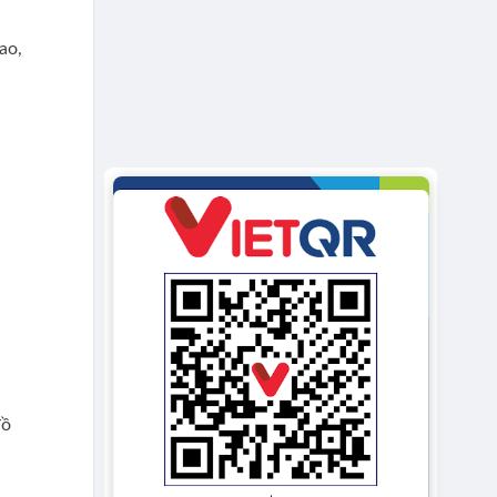
ao,
đồ