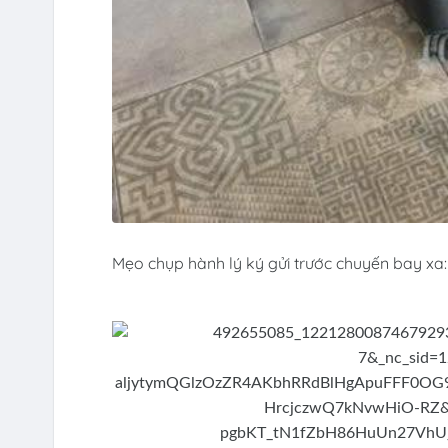
Mẹo chụp hành lý ký gửi trước chuyến bay xa: