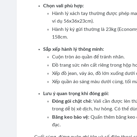
Chọn vali phù hợp:
Hành lý xách tay thường được phép mang
ví dụ 56x36x23cm).
Hành lý ký gửi thường là 23kg (Economy
158cm.
Sắp xếp hành lý thông minh:
Cuộn tròn áo quần để tránh nhăn.
Đồ trang sức nên cất riêng trong hộp ho
Xếp đồ jean, váy áo, đồ lớn xuống dưới đ
Xếp quần áo sáng màu dưới cùng, tối mà
Lưu ý quan trọng khi đóng gói:
Đóng gói chặt chẽ:
Vali cần được lèn th
trong dễ bị xê dịch, hư hỏng. Có thể d
Băng keo bảo vệ:
Quấn thêm băng keo q
đạc.
Cuối cùng, đừng quên ghi tên và số điện thoại của