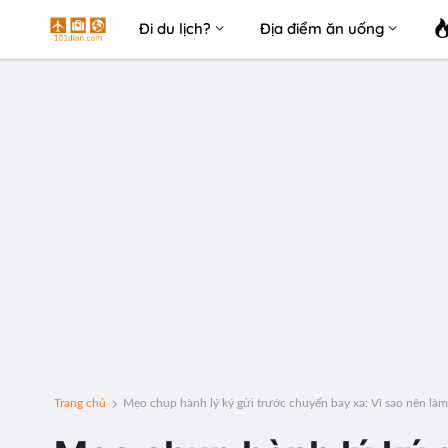
Đi du lịch?
Địa điểm ăn uống
Trang chủ
Mẹo chụp hành lý ký gửi trước chuyến bay xa: Vì sao nên làm