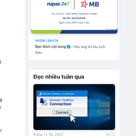
MUỐN CẢM ƠN
Bạn thích nội dung
- Hãy ủng hộ Du Lịch
Đâu.
d
Đọc nhiều tuần qua
g
n
r
tháng 11 30, 2023
41