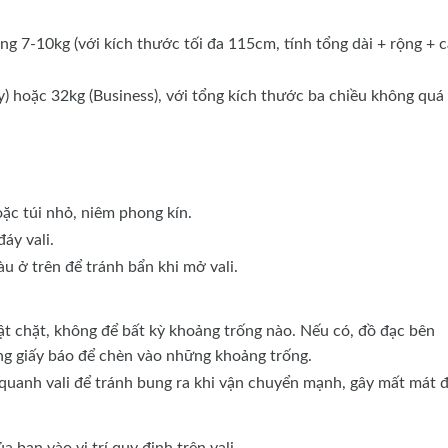
 7-10kg (với kích thước tối đa 115cm, tính tổng dài + rộng + c
) hoặc 32kg (Business), với tổng kích thước ba chiều không quá
ặc túi nhỏ, niêm phong kín.
áy vali.
u ở trên để tránh bẩn khi mở vali.
ật chặt, không để bất kỳ khoảng trống nào. Nếu có, đồ đạc bên
ùng giấy báo để chèn vào những khoảng trống.
uanh vali để tránh bung ra khi vận chuyển mạnh, gây mất mát 
 bạn vào vị trí quy định trên vali.