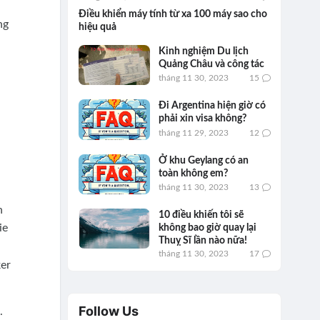
Điều khiển máy tính từ xa 100 máy sao cho
ng
hiệu quả
Kinh nghiệm Du lịch
Quảng Châu và công tác
tháng 11 30, 2023
15
Đi Argentina hiện giờ có
phải xin visa không?
tháng 11 29, 2023
12
Ở khu Geylang có an
toàn không em?
tháng 11 30, 2023
13
h
10 điều khiến tôi sẽ
ie
không bao giờ quay lại
Thuỵ Sĩ lần nào nữa!
tháng 11 30, 2023
17
ker
Follow Us
.