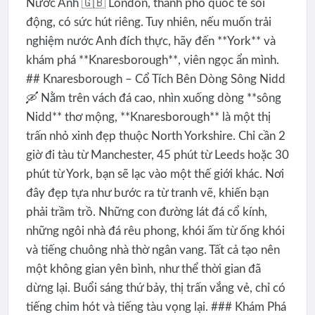
Nước Anh 🇬🇧 London, thành phố quốc tế sôi
động, có sức hút riêng. Tuy nhiên, nếu muốn trải
nghiệm nước Anh đích thực, hãy đến **York** và
khám phá **Knaresborough**, viên ngọc ẩn mình.
## Knaresborough – Cổ Tích Bên Dòng Sông Nidd
🛶 Nằm trên vách đá cao, nhìn xuống dòng **sông
Nidd** thơ mộng, **Knaresborough** là một thị
trấn nhỏ xinh đẹp thuộc North Yorkshire. Chỉ cần 2
giờ đi tàu từ Manchester, 45 phút từ Leeds hoặc 30
phút từ York, bạn sẽ lạc vào một thế giới khác. Nơi
đây đẹp tựa như bước ra từ tranh vẽ, khiến bạn
phải trầm trồ. Những con đường lát đá cổ kính,
những ngôi nhà đá rêu phong, khói ấm từ ống khói
và tiếng chuông nhà thờ ngân vang. Tất cả tạo nên
một không gian yên bình, như thể thời gian đã
dừng lại. Buổi sáng thứ bảy, thị trấn vắng vẻ, chỉ có
tiếng chim hót và tiếng tàu vọng lại. ### Khám Phá