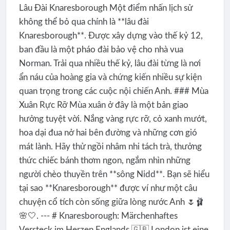
Lâu Đài Knaresborough Một điểm nhấn lịch sử
không thể bỏ qua chính là **lâu đài
Knaresborough**. Được xây dựng vào thế kỷ 12,
ban đầu là một pháo đài bảo vệ cho nhà vua
Norman. Trải qua nhiều thế kỷ, lâu đài từng là nơi
ẩn náu của hoàng gia và chứng kiến nhiều sự kiện
quan trọng trong các cuộc nội chiến Anh. ### Mùa
Xuân Rực Rỡ Mùa xuân ở đây là một bản giao
hưởng tuyệt vời. Nắng vàng rực rỡ, cỏ xanh mướt,
hoa dại đua nở hai bên đường và những cơn gió
mát lành. Hãy thử ngồi nhâm nhi tách trà, thưởng
thức chiếc bánh thơm ngon, ngắm nhìn những
người chèo thuyền trên **sông Nidd**. Bạn sẽ hiểu
tại sao **Knaresborough** được ví như một câu
chuyện cổ tích còn sống giữa lòng nước Anh 🌷🩰
🌸🤍. --- # Knaresborough: Märchenhaftes
Versteck im Herzen Englands 🇬🇧 London ist eine