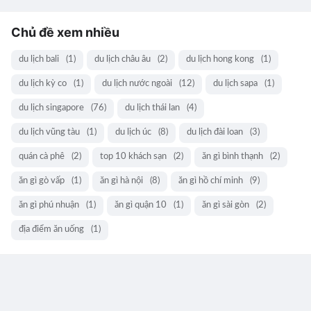
Chủ đề xem nhiều
du lịch bali
(1)
du lịch châu âu
(2)
du lịch hong kong
(1)
du lịch kỳ co
(1)
du lịch nước ngoài
(12)
du lịch sapa
(1)
du lịch singapore
(76)
du lịch thái lan
(4)
du lịch vũng tàu
(1)
du lịch úc
(8)
du lịch đài loan
(3)
quán cà phê
(2)
top 10 khách sạn
(2)
ăn gì bình thạnh
(2)
ăn gì gò vấp
(1)
ăn gì hà nội
(8)
ăn gì hồ chí minh
(9)
ăn gì phú nhuận
(1)
ăn gì quận 10
(1)
ăn gì sài gòn
(2)
địa điểm ăn uống
(1)