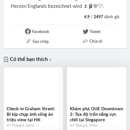
Herzen Englands bezeichnet wird 🌷🩰🌸🤍.
4.9
/
2497
đánh giá
Facebook
Tweet
Chia sẻ
Sao chép
Có thể bạn thích
Check-in Graham Street:
Khám phá OUE Downtown
Bí kíp chụp ảnh sống ảo
2: Tọa độ trốn nắng cực
triệu view tại HK
chill tại Singapore
07 Tháng 8, 2026
07 Tháng 8, 2026