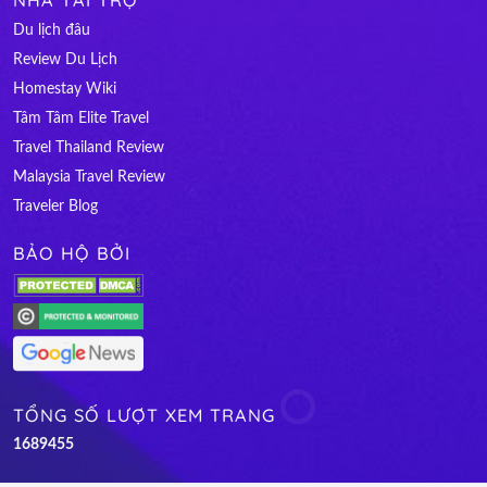
Du lịch đâu
Review Du Lịch
Homestay Wiki
Tâm Tâm Elite Travel
Travel Thailand Review
Malaysia Travel Review
Traveler Blog
BẢO HỘ BỞI
TỔNG SỐ LƯỢT XEM TRANG
1
6
8
9
4
5
5