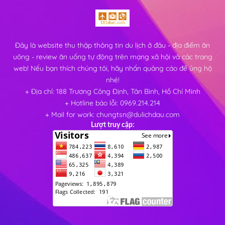
Đây là website thu thập thông tin du lịch ở đâu - địa điểm ăn
uông - review ăn uống tự động trên mạng xã hội và các trang
web! Nếu bạn thích chúng tôi, hãy nhấn quảng cáo để ủng hộ
nhé!
+ Địa chỉ: 188 Trương Công Định, Tân Bình, Hồ Chí Minh
+ Hotline báo lỗi: 0969.214.214
+ Mail for work: chungtsn@dulichdau.com
Lượt truy cập: