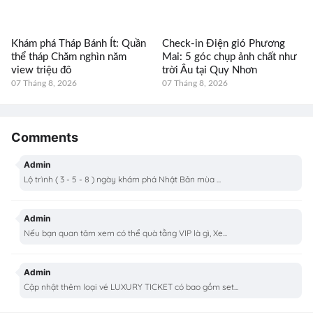
Khám phá Tháp Bánh Ít: Quần
Check-in Điện gió Phương
thể tháp Chăm nghìn năm
Mai: 5 góc chụp ảnh chất như
view triệu đô
trời Âu tại Quy Nhơn
07 Tháng 8, 2026
07 Tháng 8, 2026
Comments
Admin
Lộ trình ( 3 - 5 - 8 ) ngày khám phá Nhật Bản mùa ...
Admin
Nếu bạn quan tâm xem có thể quà tằng VIP là gì, Xe...
Admin
Cập nhật thêm loại vé LUXURY TICKET có bao gồm set...