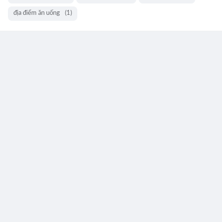
địa điểm ăn uống
(1)