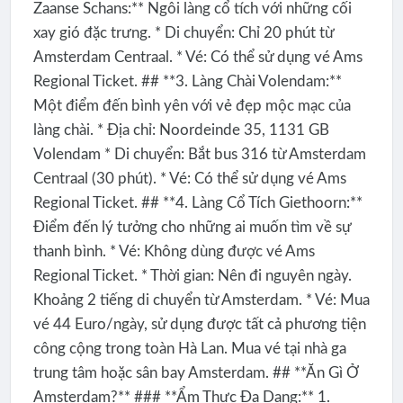
Zaanse Schans:** Ngôi làng cổ tích với những cối
xay gió đặc trưng. * Di chuyển: Chỉ 20 phút từ
Amsterdam Centraal. * Vé: Có thể sử dụng vé Ams
Regional Ticket. ## **3. Làng Chài Volendam:**
Một điểm đến bình yên với vẻ đẹp mộc mạc của
làng chài. * Địa chỉ: Noordeinde 35, 1131 GB
Volendam * Di chuyển: Bắt bus 316 từ Amsterdam
Centraal (30 phút). * Vé: Có thể sử dụng vé Ams
Regional Ticket. ## **4. Làng Cổ Tích Giethoorn:**
Điểm đến lý tưởng cho những ai muốn tìm về sự
thanh bình. * Vé: Không dùng được vé Ams
Regional Ticket. * Thời gian: Nên đi nguyên ngày.
Khoảng 2 tiếng di chuyển từ Amsterdam. * Vé: Mua
vé 44 Euro/ngày, sử dụng được tất cả phương tiện
công cộng trong toàn Hà Lan. Mua vé tại nhà ga
trung tâm hoặc sân bay Amsterdam. ## **Ăn Gì Ở
Amsterdam?** ### **Ẩm Thực Đa Dạng:** 1.