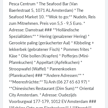
Pesca Centrum * The Seafood Bar (Van
Baerlestraat 5, 1071 AL Amsterdam) * The
Seafood Market 10. **Wok to go:** Nudeln, Reis
zum Mitnehmen. Preis von 5,5 - 9,5 Euro. *
Adresse: Damstraat ### **Holländische
Spezialitäten:** * Hering (gesalzener Hering) *
Gerookte paling (geräucherter Aal) * Kibbeling +
lekkerbek (gebratener Fisch) * Pommes frites *
Käse * Olie bollen (Krapfen) * Pofferjes (Mini-
Pfannkuchen) * Appeltart (Apfelkuchen) *
Stroopwafel (Waffel) * Pannenkoeken
(Pfannkuchen) ### **Andere Adressen:** *
**Meeresfrüchte:** Tú Anh (06 27 65 63 97) *
**Chinesisches Restaurant (Dim Sum):** Oriental
City Amsterdam. * Adresse: Oudezijds
Voorburgwal 177-179, 1012 EV Amsterdam ###