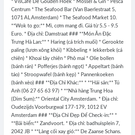
* VisCafe De Gouden Hoek * Mossel & Gin * Pesca
Centrum * The Seafood Bar (Van Baerlestraat 5,
1071 AL Amsterdam) * The Seafood Market 10.
**Wok to go:** Mì, cơm mang đi. Giá từ 5.5 - 9.5
Euro. * Địa chỉ: Damstraat ### **Món Ăn Đặc
Trưng Hà Lan:** * Haring (cá trích muối) * Gerookte
paling (lươn xông khói) * Kibbeling + lekkerbek (cá
chiên) * Khoai tây chiên * Phô mai * Olie bollen
(bánh rán) * Pofferjes (bánh ngọt) * Appeltart (bánh
táo) * Stroopwafel (bánh kẹp) * Pannenkoeken
(bánh xèo) ### **Địa Chỉ Khác:** * **Hải sản:** Tú
Anh (06 27 65 63 97) * **Nhà hàng Trung Hoa
(Dim Sum):** Oriental City Amsterdam. * Địa chỉ:
Oudezijds Voorburgwal 177-179, 1012 EV
Amsterdam ### **Địa Chỉ Đẹp Để Check-in:** *
**Bãi biển:** Zandvoort. * Địa chỉ: badhuisplein 7,
2042 JB * **Làng cối xay gió:** De Zaanse Schans.