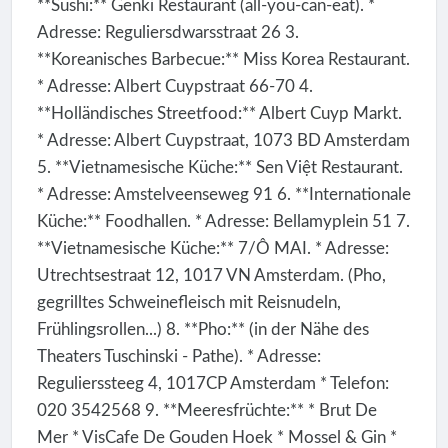
**Sushi:** Genki Restaurant (all-you-can-eat). *
Adresse: Reguliersdwarsstraat 26 3.
**Koreanisches Barbecue:** Miss Korea Restaurant.
* Adresse: Albert Cuypstraat 66-70 4.
**Holländisches Streetfood:** Albert Cuyp Markt.
* Adresse: Albert Cuypstraat, 1073 BD Amsterdam
5. **Vietnamesische Küche:** Sen Việt Restaurant.
* Adresse: Amstelveenseweg 91 6. **Internationale
Küche:** Foodhallen. * Adresse: Bellamyplein 51 7.
**Vietnamesische Küche:** 7/Ô MAI. * Adresse:
Utrechtsestraat 12, 1017 VN Amsterdam. (Pho,
gegrilltes Schweinefleisch mit Reisnudeln,
Frühlingsrollen...) 8. **Pho:** (in der Nähe des
Theaters Tuschinski - Pathe). * Adresse:
Regulierssteeg 4, 1017CP Amsterdam * Telefon:
020 3542568 9. **Meeresfrüchte:** * Brut De
Mer * VisCafe De Gouden Hoek * Mossel & Gin *