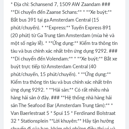
* Địa chỉ: Schansend 7, 1509 AW Zaandam ###
**Di chuyển đến Zaanse Schans:** * **Xe buýt:**
Bắt bus 391 tại ga Amsterdam Central (15
phút/chuyến). * **Express:** Tuyến Express 891
(20 phút) từ Ga Trung tâm Amsterdam (mùa hè và
một số ngày lễ). * **Ứng dụng:** Kiểm tra thông tin
tàu và bus chính xác nhất trên ứng dụng 9292. ###
**Di chuyển đến Volendam:** * **Xe buýt:** Bắt xe
buýt trực tiếp từ Amsterdam Central (40
phút/chuyến, 15 phút/chuyến). * **Ứng dụng:**
Kiểm tra thông tin tàu và bus chính xác nhất trên
ứng dụng 9292. * **Hải sản:** Có rất nhiều nhà
hàng hải sản ở đây. ### **Hệ thống nhà hàng hải
sản The Seafood Bar (Amsterdam Trung tâm):** *
Van Baerlestraat 5 * Spui 15 * Ferdinand Bolstraat
32 * Stationsplein **Lời khuyên:** Hãy tận hưởng
chuyến đi của bạn, khám phá những điều thú vị và