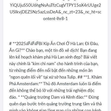
# **2025🌈🌈🌈Bí Kíp Ăn Chơi Ở Hà Lan: Đi Đâu,
Ăn Gì?** Chào bạn, một tín đồ xê dịch! Bạn đang
lên kế hoạch khám phá Hà Lan xinh đẹp? Bài viết
này chính là "kim chỉ nam" cho hành trình của bạn,
từ những điểm đến nổi bật đến những món ăn
"ngon quên lối về" tại xứ sở hoa Tulip. ## **1. Khám
Phá Amsterdam:** Thủ đô Amsterdam luôn là điểm
đến không thể bỏ lỡ với những trải nghiệm độc
đáo. * **Quảng trường Dam và Kênh đào:** Đừng
quên dạo bước trên quảng trường trung tâm và thả
mình vào không gian lãng mạn của những con kênh