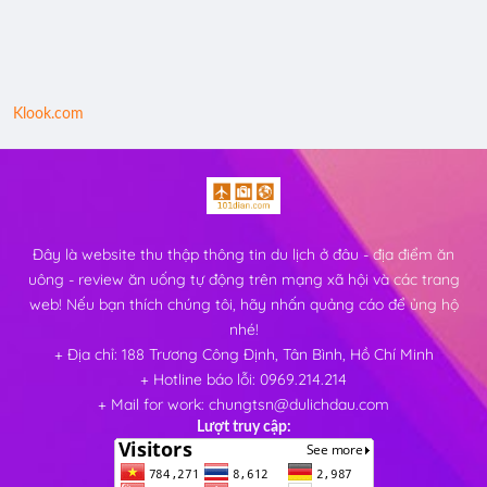
Klook.com
Đây là website thu thập thông tin du lịch ở đâu - địa điểm ăn
uông - review ăn uống tự động trên mạng xã hội và các trang
web! Nếu bạn thích chúng tôi, hãy nhấn quảng cáo để ủng hộ
nhé!
+ Địa chỉ: 188 Trương Công Định, Tân Bình, Hồ Chí Minh
+ Hotline báo lỗi: 0969.214.214
+ Mail for work: chungtsn@dulichdau.com
Lượt truy cập: