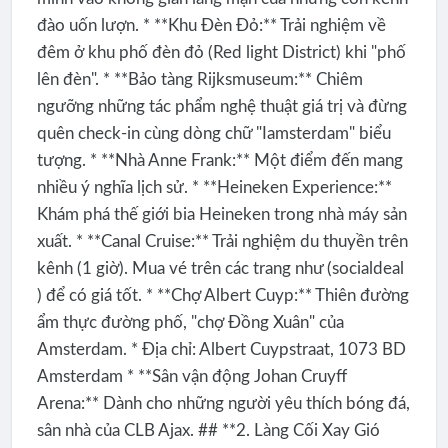
đào uốn lượn. * **Khu Đèn Đỏ:** Trải nghiệm về
đêm ở khu phố đèn đỏ (Red light District) khi "phố
lên đèn". * **Bảo tàng Rijksmuseum:** Chiêm
ngưỡng những tác phẩm nghệ thuật giá trị và đừng
quên check-in cùng dòng chữ "Iamsterdam" biểu
tượng. * **Nhà Anne Frank:** Một điểm đến mang
nhiều ý nghĩa lịch sử. * **Heineken Experience:**
Khám phá thế giới bia Heineken trong nhà máy sản
xuất. * **Canal Cruise:** Trải nghiệm du thuyền trên
kênh (1 giờ). Mua vé trên các trang như (socialdeal
) để có giá tốt. * **Chợ Albert Cuyp:** Thiên đường
ẩm thực đường phố, "chợ Đồng Xuân" của
Amsterdam. * Địa chỉ: Albert Cuypstraat, 1073 BD
Amsterdam * **Sân vận động Johan Cruyff
Arena:** Dành cho những người yêu thích bóng đá,
sân nhà của CLB Ajax. ## **2. Làng Cối Xay Gió