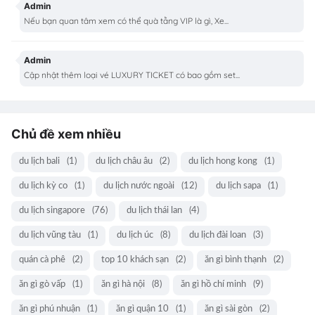
Admin
Nếu bạn quan tâm xem có thể quà tằng VIP là gì, Xe...
Admin
Cập nhật thêm loại vé LUXURY TICKET có bao gồm set...
Chủ đề xem nhiều
du lịch bali
(1)
du lịch châu âu
(2)
du lịch hong kong
(1)
du lịch kỳ co
(1)
du lịch nước ngoài
(12)
du lịch sapa
(1)
du lịch singapore
(76)
du lịch thái lan
(4)
du lịch vũng tàu
(1)
du lịch úc
(8)
du lịch đài loan
(3)
quán cà phê
(2)
top 10 khách sạn
(2)
ăn gì bình thạnh
(2)
ăn gì gò vấp
(1)
ăn gì hà nội
(8)
ăn gì hồ chí minh
(9)
ăn gì phú nhuận
(1)
ăn gì quận 10
(1)
ăn gì sài gòn
(2)