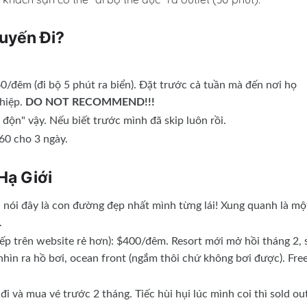
uyến Đi?
/đêm (đi bộ 5 phút ra biển). Đặt trước cả tuần mà đến nơi họ
ghiệp.
DO NOT RECOMMEND!!!
ộn" vậy. Nếu biết trước mình đã skip luôn rồi.
60 cho 3 ngày.
Hạ Giới
i nói đây là con đường đẹp nhất mình từng lái! Xung quanh là mộ
.
ếp trên website rẻ hơn): $400/đêm. Resort mới mở hồi tháng 2, 
nhìn ra hồ bơi, ocean front (ngắm thôi chứ không bơi được). Fre
đi và mua vé trước 2 tháng. Tiếc hùi hụi lúc mình coi thì sold ou