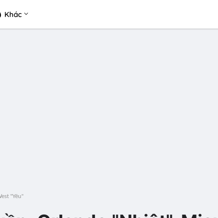
Khác
est "Yêu"