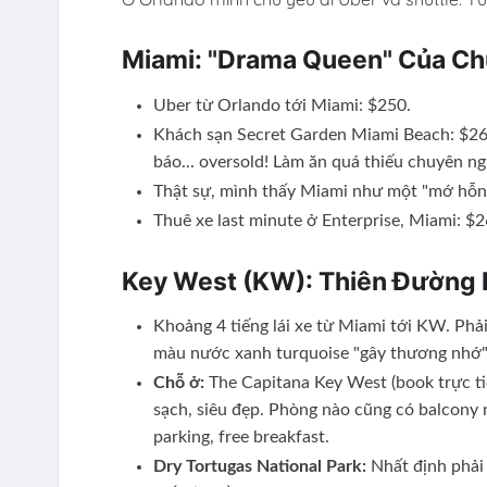
Miami: "Drama Queen" Của Ch
Uber từ Orlando tới Miami: $250.
Khách sạn Secret Garden Miami Beach: $260
báo... oversold! Làm ăn quá thiếu chuyên n
Thật sự, mình thấy Miami như một "mớ hỗn đ
Thuê xe last minute ở Enterprise, Miami: $2
Key West (KW): Thiên Đường 
Khoảng 4 tiếng lái xe từ Miami tới KW. Phả
màu nước xanh turquoise "gây thương nhớ"
Chỗ ở:
The Capitana Key West (book trực ti
sạch, siêu đẹp. Phòng nào cũng có balcony 
parking, free breakfast.
Dry Tortugas National Park:
Nhất định phải 