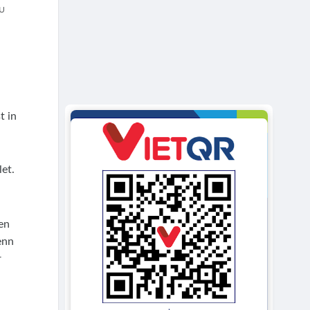
u
t in
et.
nen
enn
r