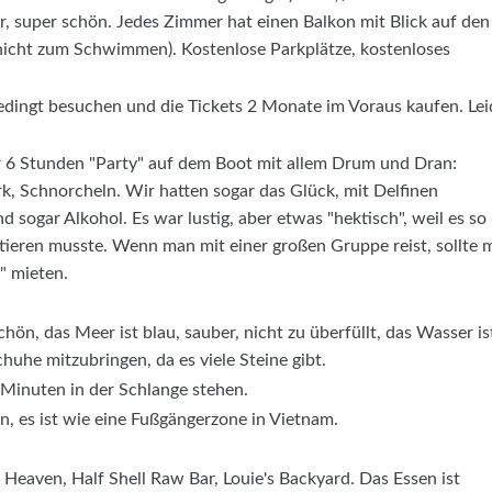
r, super schön. Jedes Zimmer hat einen Balkon mit Blick auf den
nicht zum Schwimmen). Kostenlose Parkplätze, kostenloses
ingt besuchen und die Tickets 2 Monate im Voraus kaufen. Lei
 6 Stunden "Party" auf dem Boot mit allem Drum und Dran:
k, Schnorcheln. Wir hatten sogar das Glück, mit Delfinen
 sogar Alkohol. Es war lustig, aber etwas "hektisch", weil es so
otieren musste. Wenn man mit einer großen Gruppe reist, sollte 
" mieten.
hön, das Meer ist blau, sauber, nicht zu überfüllt, das Wasser is
huhe mitzubringen, da es viele Steine gibt.
Minuten in der Schlange stehen.
n, es ist wie eine Fußgängerzone in Vietnam.
 Heaven, Half Shell Raw Bar, Louie's Backyard. Das Essen ist