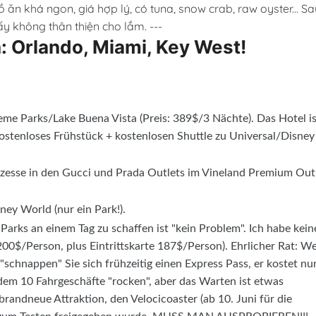
n khá ngon, giá hợp lý, có tuna, snow crab, raw oyster... Sa
ấy không thân thiện cho lắm. ---
 Orlando, Miami, Key West!
e Parks/Lake Buena Vista (Preis: 389$/3 Nächte). Das Hotel is
kostenloses Frühstück + kostenlosen Shuttle zu Universal/Disney
zesse in den Gucci und Prada Outlets im Vineland Premium Outl
ney World (nur ein Park!).
 Parks an einem Tag zu schaffen ist "kein Problem". Ich habe kei
(200$/Person, plus Eintrittskarte 187$/Person). Ehrlicher Rat: W
"schnappen" Sie sich frühzeitig einen Express Pass, er kostet nu
em 10 Fahrgeschäfte "rocken", aber das Warten ist etwas
 brandneue Attraktion, den Velocicoaster (ab 10. Juni für die