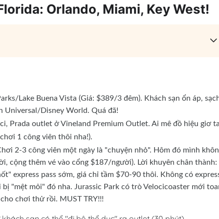
lorida: Orlando, Miami, Key West!
ks/Lake Buena Vista (Giá: $389/3 đêm). Khách sạn ổn áp, sạch
đến Universal/Disney World. Quá đã!
, Prada outlet ở Vineland Premium Outlet. Ai mê đồ hiệu giơ ta
hơi 1 công viên thôi nha!).
 Chơi 2-3 công viên một ngày là "chuyện nhỏ". Hôm đó mình khô
ời, cộng thêm vé vào cổng $187/người). Lời khuyên chân thành:
ốt" express pass sớm, giá chỉ tầm $70-90 thôi. Không có expres
bị "mệt mỏi" đó nha. Jurassic Park có trò Velocicoaster mới to
cho chơi thử rồi. MUST TRY!!!
khách sạn có thể "đi bộ thể dục" ra outlet (30 phút).