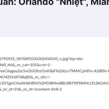
uần: Orlando "Nhiệt", Mia