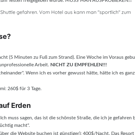
eits zum Testen freigegeben wurde. MUSS MAN AUSPROBIEREN!!!
d Shuttle gefahren. Vom Hotel aus kann man "sportlich" zum
se?
cht (5 Minuten zu Fuß zum Strand). Eine Woche im Voraus geb
unprofessionelle Arbeit.
NICHT ZU EMPFEHLEN!!!
cheinander". Wenn ich es vorher gewusst hätte, hätte ich es ganz
i: 260$ für 3 Tage.
auf Erden
 muss sagen, das ist die schönste Straße, die ich je gefahren b
süchtig macht".
über die Website buchen ist günstiger): 400$/Nacht. Das Resort