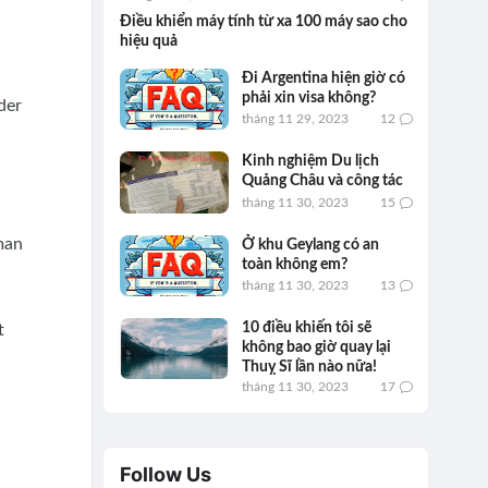
Điều khiển máy tính từ xa 100 máy sao cho
hiệu quả
Đi Argentina hiện giờ có
phải xin visa không?
der
tháng 11 29, 2023
12
Kinh nghiệm Du lịch
Quảng Châu và công tác
tháng 11 30, 2023
15
man
Ở khu Geylang có an
toàn không em?
tháng 11 30, 2023
13
10 điều khiến tôi sẽ
t
không bao giờ quay lại
Thuỵ Sĩ lần nào nữa!
tháng 11 30, 2023
17
Follow Us