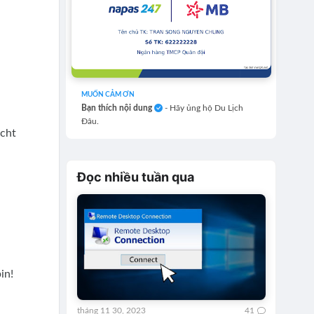
MUỐN CẢM ƠN
Bạn thích nội dung
- Hãy ủng hộ Du Lịch
Đâu.
ucht
Đọc nhiều tuần qua
in!
tháng 11 30, 2023
41