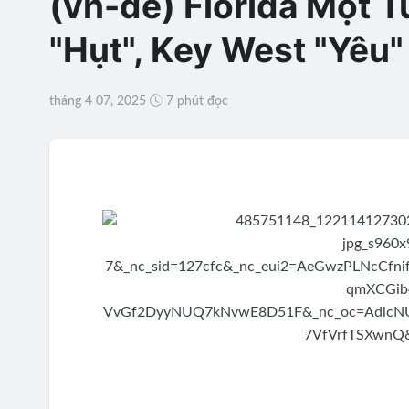
(vn-de) Florida Một T
"Hụt", Key West "Yêu"
tháng 4 07, 2025
7 phút đọc