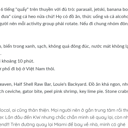
tiếng "quẩy" trên thuyền với đủ trò: parasail, jetski, banana bo
đưa" cùng cá heo nữa chứ! Họ có đồ ăn, thức uống và cả alcoho
 người nên mỗi activity group phải rotate. Nếu đi chung nhóm đôn
 biển trong xanh, sạch, không quá đông đúc, nước mát không l
.
 khoảng 10 phút.
ư phố đi bộ ở Việt Nam thôi.
eaven, Half Shell Raw Bar, Louie's Backyard. Đồ ăn khá ngon, n
ceviche, gator bite, peel pink shrimp, key lime pie. Stone crabs
ocal, ai cũng thân thiện. Mọi người nên ở gần trung tâm rồi t
oter. Lần đầu đến KW nhưng chắc chắn mình sẽ quay lại, còn n
d!!! Trên đường quay lại Miami để bay về nhà, mình có ghé