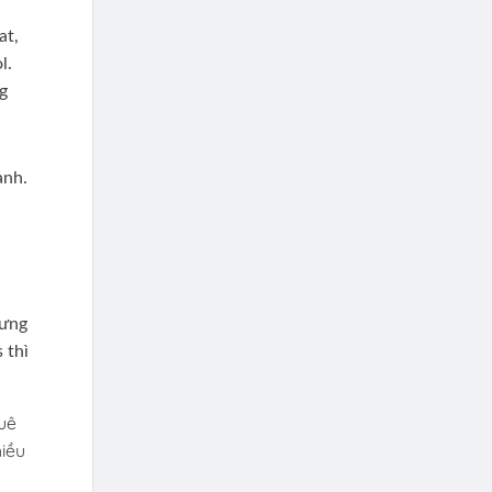
at,
l.
g
ạnh.
hưng
 thì
huê
hiều