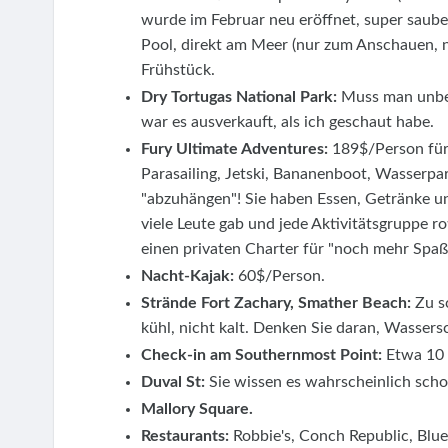
wurde im Februar neu eröffnet, super saube
Pool, direkt am Meer (nur zum Anschauen, 
Frühstück.
Dry Tortugas National Park:
Muss man unbed
war es ausverkauft, als ich geschaut habe.
Fury Ultimate Adventures:
189$/Person für
Parasailing, Jetski, Bananenboot, Wasserpar
"abzuhängen"! Sie haben Essen, Getränke und
viele Leute gab und jede Aktivitätsgruppe r
einen privaten Charter für "noch mehr Spaß
Nacht-Kajak:
60$/Person.
Strände Fort Zachary, Smather Beach:
Zu sc
kühl, nicht kalt. Denken Sie daran, Wassersc
Check-in am Southernmost Point:
Etwa 10 
Duval St:
Sie wissen es wahrscheinlich scho
Mallory Square.
Restaurants:
Robbie's, Conch Republic, Blue