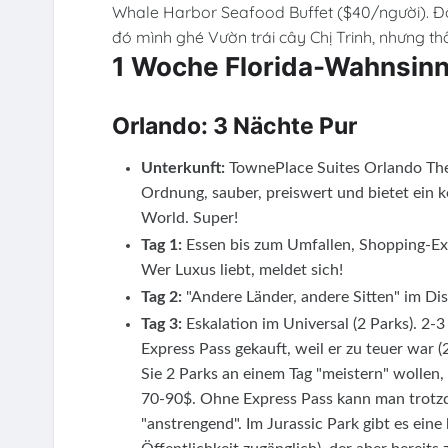
Whale Harbor Seafood Buffet ($40/người). Đồ ă
đó mình ghé Vườn trái cây Chị Trinh, nhưng th
1 Woche Florida-Wahnsinn:
Orlando: 3 Nächte Pur
Unterkunft:
TownePlace Suites Orlando Them
Ordnung, sauber, preiswert und bietet ein 
World. Super!
Tag 1:
Essen bis zum Umfallen, Shopping-Ex
Wer Luxus liebt, meldet sich!
Tag 2:
"Andere Länder, andere Sitten" im Dis
Tag 3:
Eskalation im Universal (2 Parks). 2-3
Express Pass gekauft, weil er zu teuer war 
Sie 2 Parks an einem Tag "meistern" wollen, 
70-90$. Ohne Express Pass kann man trotzd
"anstrengend". Im Jurassic Park gibt es eine