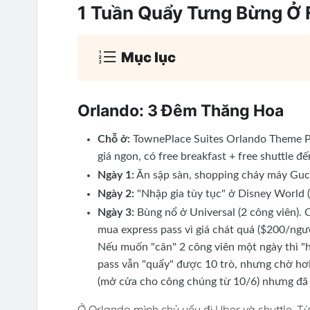
1 Tuần Quẩy Tưng Bừng Ở F
Mục lục
Orlando: 3 Đêm Thăng Hoa
Chỗ ở:
TownePlace Suites Orlando Theme Par
giá ngon, có free breakfast + free shuttle 
Ngày 1:
Ăn sập sàn, shopping cháy máy Gucci
Ngày 2:
"Nhập gia tùy tục" ở Disney World (c
Ngày 3:
Bùng nổ ở Universal (2 công viên).
mua express pass vì giá chát quá ($200/ngư
Nếu muốn "cân" 2 công viên một ngày thì "h
pass vẫn "quẩy" được 10 trò, nhưng chờ hơi 
(mở cửa cho công chúng từ 10/6) nhưng đã 
Ở Orlando mình chủ yếu đi Uber và shuttle. Từ 