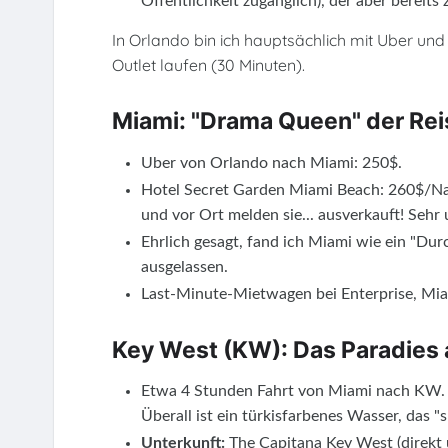
Öffentlichkeit zugänglich), der aber ber
In Orlando bin ich hauptsächlich mit Uber un
Outlet laufen (30 Minuten).
Miami: "Drama Queen" der Rei
Uber von Orlando nach Miami: 250$.
Hotel Secret Garden Miami Beach: 260$/Na
und vor Ort melden sie... ausverkauft! Sehr 
Ehrlich gesagt, fand ich Miami wie ein "Dur
ausgelassen.
Last-Minute-Mietwagen bei Enterprise, Miam
Key West (KW): Das Paradies 
Etwa 4 Stunden Fahrt von Miami nach KW. Ich
Überall ist ein türkisfarbenes Wasser, das "
Unterkunft:
The Capitana Key West (direkt 