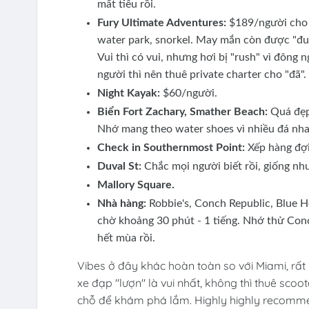
mất tiêu rồi.
Fury Ultimate Adventures:
$189/người cho 6 
water park, snorkel. May mắn còn được "đu 
Vui thì có vui, nhưng hơi bị "rush" vì đông
người thì nên thuê private charter cho "đã".
Night Kayak:
$60/người.
Biển Fort Zachary, Smather Beach:
Quá đẹp,
Nhớ mang theo water shoes vì nhiều đá nha
Check in Southernmost Point:
Xếp hàng đợi
Duval St:
Chắc mọi người biết rồi, giống nh
Mallory Square.
Nhà hàng:
Robbie's, Conch Republic, Blue H
chờ khoảng 30 phút - 1 tiếng. Nhớ thử Conch 
hết mùa rồi.
Vibes ở đây khác hoàn toàn so với Miami, rất l
xe đạp "lượn" là vui nhất, không thì thuê sco
chỗ để khám phá lắm. Highly highly recommen