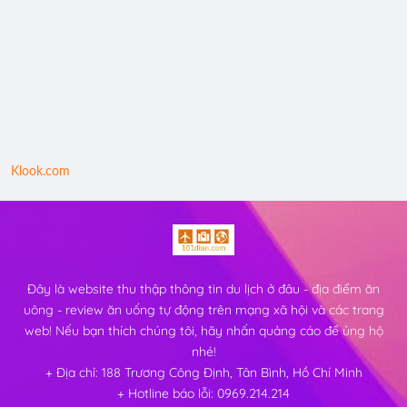
Klook.com
Đây là website thu thập thông tin du lịch ở đâu - địa điểm ăn
uông - review ăn uống tự động trên mạng xã hội và các trang
web! Nếu bạn thích chúng tôi, hãy nhấn quảng cáo để ủng hộ
nhé!
+ Địa chỉ: 188 Trương Công Định, Tân Bình, Hồ Chí Minh
+ Hotline báo lỗi: 0969.214.214