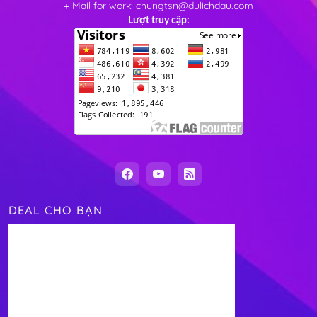
+ Mail for work: chungtsn@dulichdau.com
Lượt truy cập:
DEAL CHO BẠN