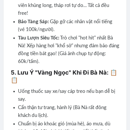
viên khủng long, tháp rơi tự do... Tất cả đều
free!
Bảo Tàng Sáp:
Gặp gỡ các nhân vật nổi tiếng
(vé 100k/người).
Tàu Lượn Siêu Tốc:
Trò chơi "hot hit" nhất Bà
Nà! Xếp hàng hơi "khổ sở" nhưng đảm bảo đáng
đồng tiền bát gạo! (Giá ảnh chụp tự động:
60k/tấm).
5. Lưu Ý "Vàng Ngọc" Khi Đi Bà Nà: 📋
📋
Uống thuốc say xe/say cáp treo nếu bạn dễ bị
say.
Cẩn thận tư trang, hành lý (Bà Nà rất đông
khách du lịch).
Chuẩn bị áo khoác gió (mùa hè), áo mưa, dù