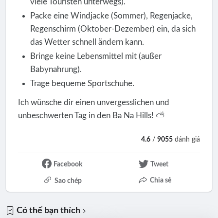
viele Touristen unterwegs).
Packe eine Windjacke (Sommer), Regenjacke,
Regenschirm (Oktober-Dezember) ein, da sich
das Wetter schnell ändern kann.
Bringe keine Lebensmittel mit (außer
Babynahrung).
Trage bequeme Sportschuhe.
Ich wünsche dir einen unvergesslichen und
unbeschwerten Tag in den Ba Na Hills! ⛅️
4.6
/
9055
đánh giá
Facebook
Tweet
Chia sẻ
Sao chép
Có thể bạn thích