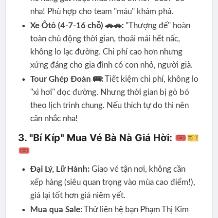
nha! Phù hợp cho team "máu" khám phá.
Xe Ôtô (4-7-16 chỗ) 🚗🚗:
"Thượng đế" hoàn
toàn chủ động thời gian, thoải mái hết nấc,
không lo lạc đường. Chi phí cao hơn nhưng
xứng đáng cho gia đình có con nhỏ, người già.
Tour Ghép Đoàn 🚌:
Tiết kiệm chi phí, không lo
"xì hơi" dọc đường. Nhưng thời gian bị gò bó
theo lịch trình chung. Nếu thích tự do thì nên
cân nhắc nha!
3. "Bí Kíp" Mua Vé Bà Nà Giá Hời: 🎟🎫
🎟
Đại Lý, Lữ Hành:
Giao vé tận nơi, không cần
xếp hàng (siêu quan trọng vào mùa cao điểm!),
giá lại tốt hơn giá niêm yết.
Mua qua Sale:
Thử liên hệ bạn Phạm Thị Kim