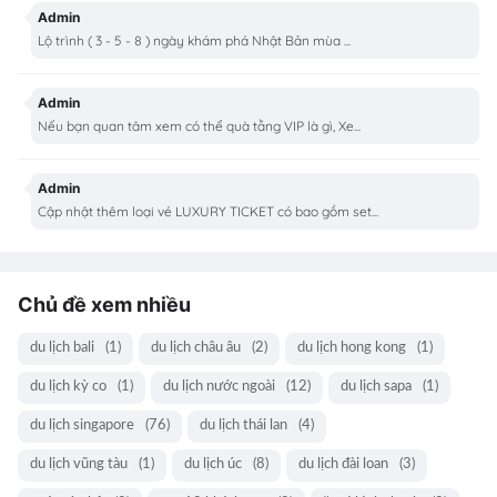
Admin
Lộ trình ( 3 - 5 - 8 ) ngày khám phá Nhật Bản mùa ...
Admin
Nếu bạn quan tâm xem có thể quà tằng VIP là gì, Xe...
Admin
Cập nhật thêm loại vé LUXURY TICKET có bao gồm set...
Chủ đề xem nhiều
du lịch bali
(1)
du lịch châu âu
(2)
du lịch hong kong
(1)
du lịch kỳ co
(1)
du lịch nước ngoài
(12)
du lịch sapa
(1)
du lịch singapore
(76)
du lịch thái lan
(4)
du lịch vũng tàu
(1)
du lịch úc
(8)
du lịch đài loan
(3)