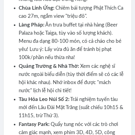
Chùa Linh Ứng:
Chiêm bái tượng Phật Thích Ca
cao 27m, ngắm view "triệu đô".
Làng Pháp:
Ăn trưa buffet tại nhà hàng (Beer
Palaza hoặc Taiga, tùy vào số lượng khách).
Menu đa dạng 80-100 món, có cả cháo cho bé
yêu! Lưu ý: Lấy vừa đủ ăn để tránh bị phạt
100k/phần nếu thừa nha!
Quảng Trường & Nhà Thờ:
Xem các nghệ sĩ
nước ngoài biểu diễn (tùy thời điểm sẽ có các lễ
hội khác nhau). Nhớ inbox để được "mách
nước" lịch lễ hội chi tiết!
Tàu Hỏa Leo Núi Số 2:
Trải nghiệm tuyến tàu
mới đến Lâu Đài Mặt Trăng (suất chiếu 10h15 &
11h15, trừ Thứ 3).
Fantasy Park:
Quẩy tung nóc với các trò chơi
cảm giác mạnh, xem phim 3D, 4D, 5D, công