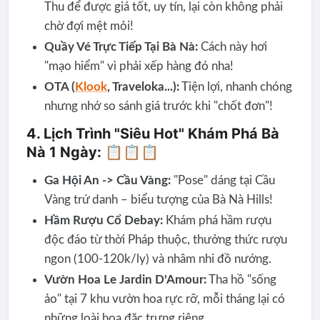
Thu để được giá tốt, uy tín, lại còn không phải
chờ đợi mệt mỏi!
Quầy Vé Trực Tiếp Tại Bà Nà:
Cách này hơi
"mạo hiểm" vì phải xếp hàng đó nha!
OTA (
Klook
, Traveloka...):
Tiện lợi, nhanh chóng
nhưng nhớ so sánh giá trước khi "chốt đơn"!
4. Lịch Trình "Siêu Hot" Khám Phá Bà
Nà 1 Ngày: 📋📋📋
Ga Hội An -> Cầu Vàng:
"Pose" dáng tại Cầu
Vàng trứ danh – biểu tượng của Bà Nà Hills!
Hầm Rượu Cổ Debay:
Khám phá hầm rượu
độc đáo từ thời Pháp thuộc, thưởng thức rượu
ngon (100-120k/ly) và nhâm nhi đồ nướng.
Vườn Hoa Le Jardin D'Amour:
Tha hồ "sống
ảo" tại 7 khu vườn hoa rực rỡ, mỗi tháng lại có
những loài hoa đặc trưng riêng.