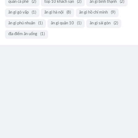
quán cà phê
(2)
top 10 khách sạn
(2)
ăn gì bình thạnh
(2)
ăn gì gò vấp
(1)
ăn gì hà nội
(8)
ăn gì hồ chí minh
(9)
ăn gì phú nhuận
(1)
ăn gì quận 10
(1)
ăn gì sài gòn
(2)
địa điểm ăn uống
(1)