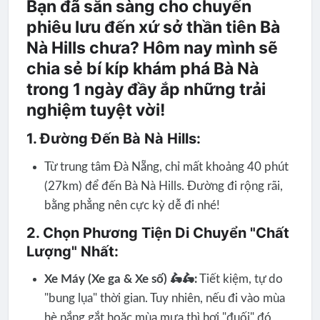
Bạn đã sẵn sàng cho chuyến
phiêu lưu đến xứ sở thần tiên Bà
Nà Hills chưa? Hôm nay mình sẽ
chia sẻ bí kíp khám phá Bà Nà
trong 1 ngày đầy ắp những trải
nghiệm tuyệt vời!
1. Đường Đến Bà Nà Hills:
Từ trung tâm Đà Nẵng, chỉ mất khoảng 40 phút
(27km) để đến Bà Nà Hills. Đường đi rộng rãi,
bằng phẳng nên cực kỳ dễ đi nhé!
2. Chọn Phương Tiện Di Chuyển "Chất
Lượng" Nhất:
Xe Máy (Xe ga & Xe số) 🛵🛵:
Tiết kiệm, tự do
"bung lụa" thời gian. Tuy nhiên, nếu đi vào mùa
hè nắng gắt hoặc mùa mưa thì hơi "đuối" đó