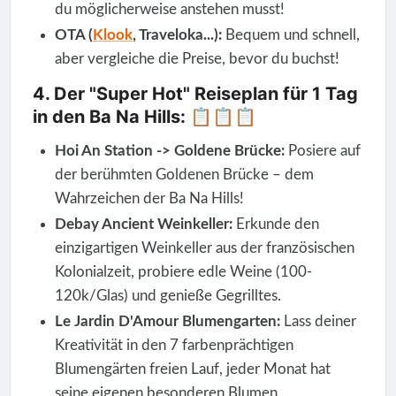
du möglicherweise anstehen musst!
OTA (
Klook
, Traveloka...):
Bequem und schnell,
aber vergleiche die Preise, bevor du buchst!
4. Der "Super Hot" Reiseplan für 1 Tag
in den Ba Na Hills: 📋📋📋
Hoi An Station -> Goldene Brücke:
Posiere auf
der berühmten Goldenen Brücke – dem
Wahrzeichen der Ba Na Hills!
Debay Ancient Weinkeller:
Erkunde den
einzigartigen Weinkeller aus der französischen
Kolonialzeit, probiere edle Weine (100-
120k/Glas) und genieße Gegrilltes.
Le Jardin D'Amour Blumengarten:
Lass deiner
Kreativität in den 7 farbenprächtigen
Blumengärten freien Lauf, jeder Monat hat
seine eigenen besonderen Blumen.