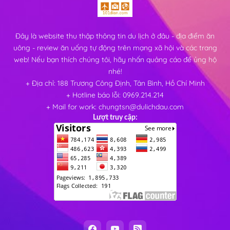
Đây là website thu thập thông tin du lịch ở đâu - địa điểm ăn
uông - review ăn uống tự động trên mạng xã hội và các trang
web! Nếu bạn thích chúng tôi, hãy nhấn quảng cáo để ủng hộ
nhé!
+ Địa chỉ: 188 Trương Công Định, Tân Bình, Hồ Chí Minh
+ Hotline báo lỗi: 0969.214.214
+ Mail for work: chungtsn@dulichdau.com
Lượt truy cập: