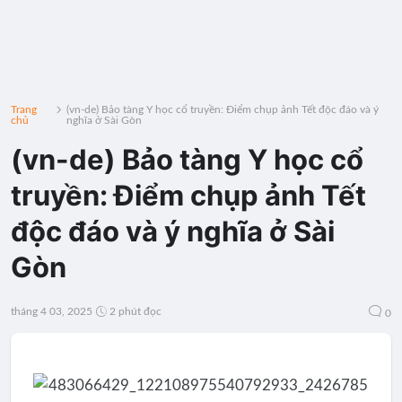
Trang
(vn-de) Bảo tàng Y học cổ truyền: Điểm chụp ảnh Tết độc đáo và ý
chủ
nghĩa ở Sài Gòn
(vn-de) Bảo tàng Y học cổ
truyền: Điểm chụp ảnh Tết
độc đáo và ý nghĩa ở Sài
Gòn
tháng 4 03, 2025
2 phút đọc
0