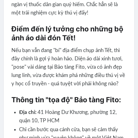
ngàn vị thuốc dân gian quý hiếm. Chắc hẳn sẽ là
một trải nghiệm cực kỳ thú vị đấy!
Điểm đến lý tưởng cho những bộ
ảnh áo dài đón Tết!
Nếu bạn vẫn đang "bí" địa điểm chụp ảnh Tết, thì
đây chính là gợi ý hoàn hảo. Diện áo dài xinh tươi,
"pose" vài dáng tại Bảo tàng Fito, vừa có ảnh đẹp
lung linh, vừa được khám phá những điều thú vị về
y học cổ truyền - quá tuyệt vời phải không nào?
Thông tin "tọa độ" Bảo tàng Fito:
Địa chỉ:
41 Hoàng Dư Khương, phường 12,
quận 10, TP HCM
Chỉ cần bước qua cánh cửa, bạn sẽ cảm thấy
như mình vừa "xuyên không" về một Việt Nam