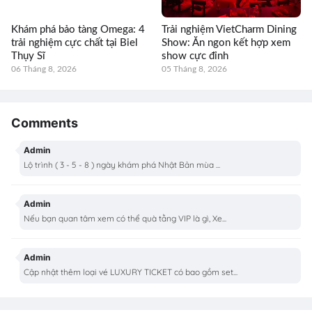
Khám phá bảo tàng Omega: 4
Trải nghiệm VietCharm Dining
trải nghiệm cực chất tại Biel
Show: Ăn ngon kết hợp xem
Thụy Sĩ
show cực đỉnh
06 Tháng 8, 2026
05 Tháng 8, 2026
Comments
Admin
Lộ trình ( 3 - 5 - 8 ) ngày khám phá Nhật Bản mùa ...
Admin
Nếu bạn quan tâm xem có thể quà tằng VIP là gì, Xe...
Admin
Cập nhật thêm loại vé LUXURY TICKET có bao gồm set...