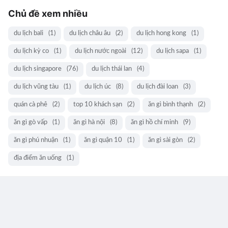
Chủ đề xem nhiều
du lịch bali
(1)
du lịch châu âu
(2)
du lịch hong kong
(1)
du lịch kỳ co
(1)
du lịch nước ngoài
(12)
du lịch sapa
(1)
du lịch singapore
(76)
du lịch thái lan
(4)
du lịch vũng tàu
(1)
du lịch úc
(8)
du lịch đài loan
(3)
quán cà phê
(2)
top 10 khách sạn
(2)
ăn gì bình thạnh
(2)
ăn gì gò vấp
(1)
ăn gì hà nội
(8)
ăn gì hồ chí minh
(9)
ăn gì phú nhuận
(1)
ăn gì quận 10
(1)
ăn gì sài gòn
(2)
địa điểm ăn uống
(1)