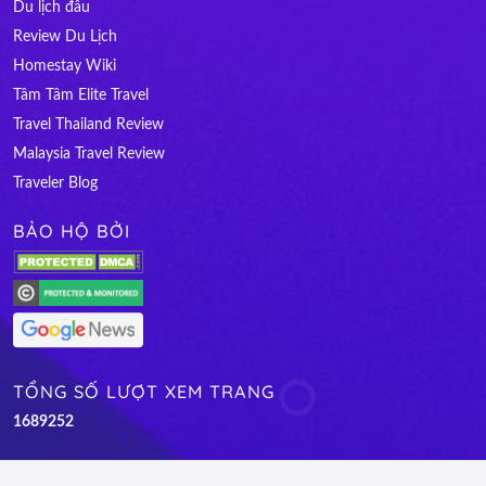
Du lịch đâu
Review Du Lịch
Homestay Wiki
Tâm Tâm Elite Travel
Travel Thailand Review
Malaysia Travel Review
Traveler Blog
BẢO HỘ BỞI
TỔNG SỐ LƯỢT XEM TRANG
1
6
8
9
2
5
2