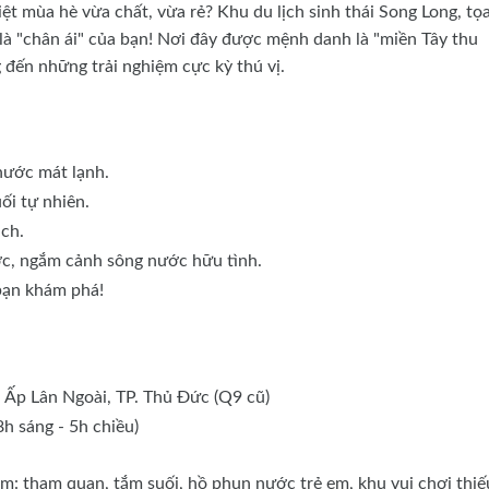
ệt mùa hè vừa chất, vừa rẻ? Khu du lịch sinh thái Song Long, tọa
là "chân ái" của bạn! Nơi đây được mệnh danh là "miền Tây thu
 đến những trải nghiệm cực kỳ thú vị.
nước mát lạnh.
ối tự nhiên.
ách.
ớc, ngắm cảnh sông nước hữu tình.
bạn khám phá!
:
 Ấp Lân Ngoài, TP. Thủ Đức (Q9 cũ)
h sáng - 5h chiều)
m: tham quan, tắm suối, hồ phun nước trẻ em, khu vui chơi thiế