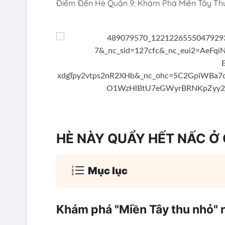
Điểm Đến Hè Quận 9: Khám Phá Miền Tây Thu
HÈ NÀY QUẨY HẾT NẤC Ở Q
Mục lục
Khám phá "Miền Tây thu nhỏ" n