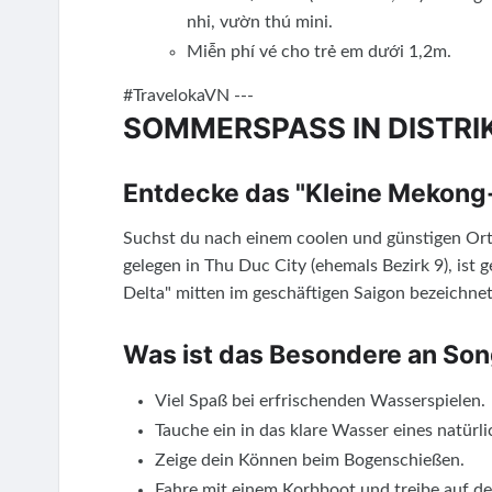
nhi, vườn thú mini.
Miễn phí vé cho trẻ em dưới 1,2m.
#TravelokaVN ---
SOMMERSPASS IN DISTRIK
Entdecke das "Kleine Mekong-D
Suchst du nach einem coolen und günstigen Or
gelegen in Thu Duc City (ehemals Bezirk 9), ist 
Delta" mitten im geschäftigen Saigon bezeichnet
Was ist das Besondere an So
Viel Spaß bei erfrischenden Wasserspielen.
Tauche ein in das klare Wasser eines natürl
Zeige dein Können beim Bogenschießen.
Fahre mit einem Korbboot und treibe auf de