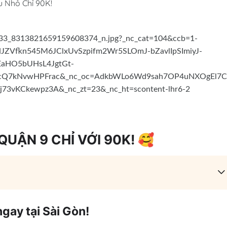
 Nhỏ Chỉ 90K!
UẬN 9 CHỈ VỚI 90K! 🥰
gay tại Sài Gòn!