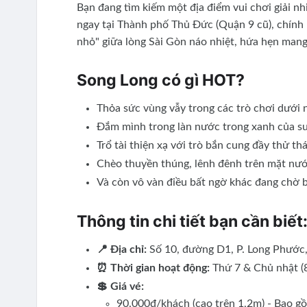
Bạn đang tìm kiếm một địa điểm vui chơi giải nhi
ngay tại Thành phố Thủ Đức (Quận 9 cũ), chính 
nhỏ" giữa lòng Sài Gòn náo nhiệt, hứa hẹn mang
Song Long có gì HOT?
Thỏa sức vùng vẫy trong các trò chơi dưới 
Đắm mình trong làn nước trong xanh của su
Trổ tài thiện xạ với trò bắn cung đầy thử th
Chèo thuyền thúng, lênh đênh trên mặt nư
Và còn vô vàn điều bất ngờ khác đang chờ 
Thông tin chi tiết bạn cần biết
📍 Địa chỉ:
Số 10, đường D1, P. Long Phước,
⏰ Thời gian hoạt động:
Thứ 7 & Chủ nhật (8
💲 Giá vé:
90.000đ/khách (cao trên 1,2m) - Bao gồ