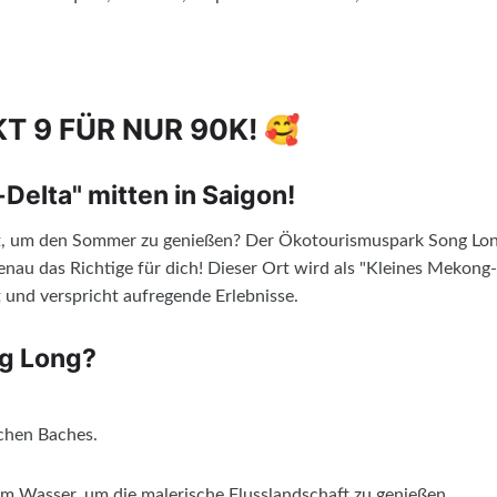
T 9 FÜR NUR 90K! 🥰
elta" mitten in Saigon!
t, um den Sommer zu genießen? Der Ökotourismuspark Song Lon
genau das Richtige für dich! Dieser Ort wird als "Kleines Mekong-
 und verspricht aufregende Erlebnisse.
ng Long?
ichen Baches.
m Wasser, um die malerische Flusslandschaft zu genießen.