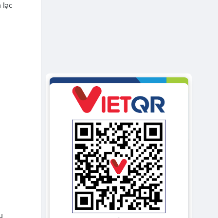
 lạc
u