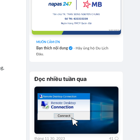
MUỐN CẢM ƠN
Bạn thích nội dung
- Hãy ủng hộ Du Lịch
Đâu.
g,
Đọc nhiều tuần qua
tháng 11 30, 2023
41