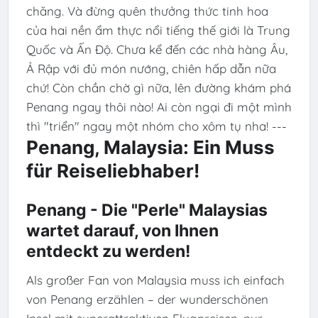
chăng. Và đừng quên thưởng thức tinh hoa
của hai nền ẩm thực nổi tiếng thế giới là Trung
Quốc và Ấn Độ. Chưa kể đến các nhà hàng Âu,
Ả Rập với đủ món nướng, chiên hấp dẫn nữa
chứ! Còn chần chờ gì nữa, lên đường khám phá
Penang ngay thôi nào! Ai còn ngại đi một mình
thì "triển" ngay một nhóm cho xôm tụ nha! ---
Penang, Malaysia: Ein Muss
für Reiseliebhaber!
Penang - Die "Perle" Malaysias
wartet darauf, von Ihnen
entdeckt zu werden!
Als großer Fan von Malaysia muss ich einfach
von Penang erzählen – der wunderschönen