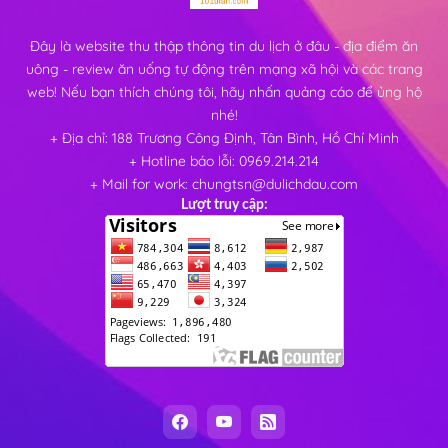
Đây là website thu thập thông tin du lịch ở đâu - địa điểm ăn
uông - review ăn uống tự động trên mạng xã hội và các trang
web! Nếu bạn thích chúng tôi, hãy nhấn quảng cáo để ủng hộ
nhé!
+ Địa chỉ: 188 Trương Công Định, Tân Bình, Hồ Chí Minh
+ Hotline báo lỗi: 0969.214.214
+ Mail for work: chungtsn@dulichdau.com
Lượt truy cập: