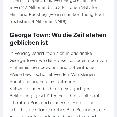
Insel mit superattraktiven Flugpreisen, nur
etwa 2,2 Millionen bis 3,2 Millionen VND für
Hin- und Rückflug (wenn man kurzfristig kauft,
höchstens 4 Millionen VND!).
George Town: Wo die Zeit stehen
geblieben ist
In Penang verirrt man sich in das antike
George Town, wo die Häuserfassaden noch von
Einheimischen bewohnt und auf einfache
Weise bewirtschaftet werden. Von kleinen
Buchhandlungen über duftende
Süßwarenläden bis hin zu einzigartigen
Bekleidungsgeschäften verschmilzt alles mit
lebhaften Bars und modernen Hotels und
schafft so ein farbenfrohes Bild. Besonders die
Architektur ist stark von chinesischen und