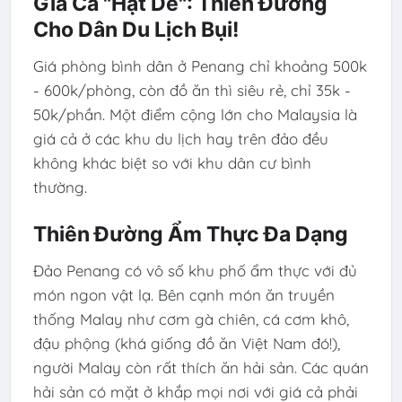
Giá Cả "Hạt Dẻ": Thiên Đường
Cho Dân Du Lịch Bụi!
Giá phòng bình dân ở Penang chỉ khoảng 500k
- 600k/phòng, còn đồ ăn thì siêu rẻ, chỉ 35k -
50k/phần. Một điểm cộng lớn cho Malaysia là
giá cả ở các khu du lịch hay trên đảo đều
không khác biệt so với khu dân cư bình
thường.
Thiên Đường Ẩm Thực Đa Dạng
Đảo Penang có vô số khu phố ẩm thực với đủ
món ngon vật lạ. Bên cạnh món ăn truyền
thống Malay như cơm gà chiên, cá cơm khô,
đậu phộng (khá giống đồ ăn Việt Nam đó!),
người Malay còn rất thích ăn hải sản. Các quán
hải sản có mặt ở khắp mọi nơi với giá cả phải