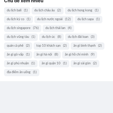
Chủ đề xem nhiều
du lịch bali
(1)
du lịch châu âu
(2)
du lịch hong kong
(1)
du lịch kỳ co
(1)
du lịch nước ngoài
(12)
du lịch sapa
(1)
du lịch singapore
(76)
du lịch thái lan
(4)
du lịch vũng tàu
(1)
du lịch úc
(8)
du lịch đài loan
(3)
quán cà phê
(2)
top 10 khách sạn
(2)
ăn gì bình thạnh
(2)
ăn gì gò vấp
(1)
ăn gì hà nội
(8)
ăn gì hồ chí minh
(9)
ăn gì phú nhuận
(1)
ăn gì quận 10
(1)
ăn gì sài gòn
(2)
địa điểm ăn uống
(1)