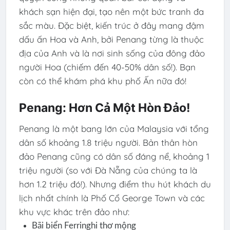
khách sạn hiện đại, tạo nên một bức tranh đa
sắc màu. Đặc biệt, kiến trúc ở đây mang đậm
dấu ấn Hoa và Anh, bởi Penang từng là thuộc
địa của Anh và là nơi sinh sống của đông đảo
người Hoa (chiếm đến 40-50% dân số!). Bạn
còn có thể khám phá khu phố Ấn nữa đó!
Penang: Hơn Cả Một Hòn Đảo!
Penang là một bang lớn của Malaysia với tổng
dân số khoảng 1.8 triệu người. Bản thân hòn
đảo Penang cũng có dân số đáng nể, khoảng 1
triệu người (so với Đà Nẵng của chúng ta là
hơn 1.2 triệu đó!). Nhưng điểm thu hút khách du
lịch nhất chính là Phố Cổ George Town và các
khu vực khác trên đảo như:
Bãi biển Ferringhi thơ mộng