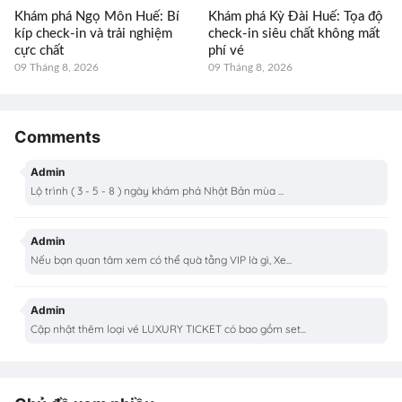
Khám phá Ngọ Môn Huế: Bí
Khám phá Kỳ Đài Huế: Tọa độ
kíp check-in và trải nghiệm
check-in siêu chất không mất
cực chất
phí vé
09 Tháng 8, 2026
09 Tháng 8, 2026
Comments
Admin
Lộ trình ( 3 - 5 - 8 ) ngày khám phá Nhật Bản mùa ...
Admin
Nếu bạn quan tâm xem có thể quà tằng VIP là gì, Xe...
Admin
Cập nhật thêm loại vé LUXURY TICKET có bao gồm set...