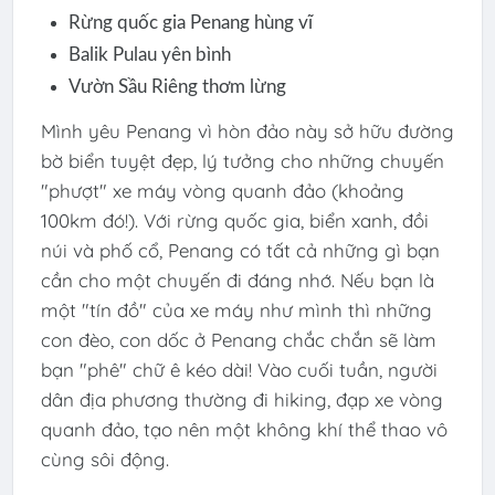
Rừng quốc gia Penang hùng vĩ
Balik Pulau yên bình
Vườn Sầu Riêng thơm lừng
Mình yêu Penang vì hòn đảo này sở hữu đường
bờ biển tuyệt đẹp, lý tưởng cho những chuyến
"phượt" xe máy vòng quanh đảo (khoảng
100km đó!). Với rừng quốc gia, biển xanh, đồi
núi và phố cổ, Penang có tất cả những gì bạn
cần cho một chuyến đi đáng nhớ. Nếu bạn là
một "tín đồ" của xe máy như mình thì những
con đèo, con dốc ở Penang chắc chắn sẽ làm
bạn "phê" chữ ê kéo dài! Vào cuối tuần, người
dân địa phương thường đi hiking, đạp xe vòng
quanh đảo, tạo nên một không khí thể thao vô
cùng sôi động.