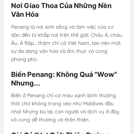
Nơi Giao Thoa Của Những Nền
Văn Hóa
Penang là nơi sinh sống và làm việc của cư
dân đến từ khắp nơi trên thế giới: Châu Á, châu
Âu, Ả Rập... thậm chí cả Việt Nam, tạo nên một
sự đa dạng văn hóa và ẩm thực vô cùng
phong phú.
Biển Penang: Không Quá "Wow"
Nhưng...
Biển ở Penang chỉ có màu xanh bình thường
thôi chứ không trong veo như Maldives đâu
nha! Nhưng bù lại, con người và dịch vụ ở đây
vô cùng dễ thương và thân thiện.