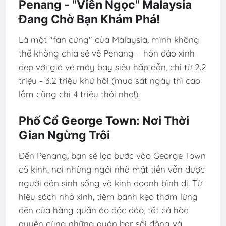
Penang - "Viên Ngọc" Malaysia
Đang Chờ Bạn Khám Phá!
Là một "fan cứng" của Malaysia, mình không
thể không chia sẻ về Penang – hòn đảo xinh
đẹp với giá vé máy bay siêu hấp dẫn, chỉ từ 2.2
triệu - 3.2 triệu khứ hồi (mua sát ngày thì cao
lắm cũng chỉ 4 triệu thôi nha!).
Phố Cổ George Town: Nơi Thời
Gian Ngừng Trôi
Đến Penang, bạn sẽ lạc bước vào George Town
cổ kính, nơi những ngôi nhà mặt tiền vẫn được
người dân sinh sống và kinh doanh bình dị. Từ
hiệu sách nhỏ xinh, tiệm bánh kẹo thơm lừng
đến cửa hàng quần áo độc đáo, tất cả hòa
quyện cùng những quán bar sôi động và