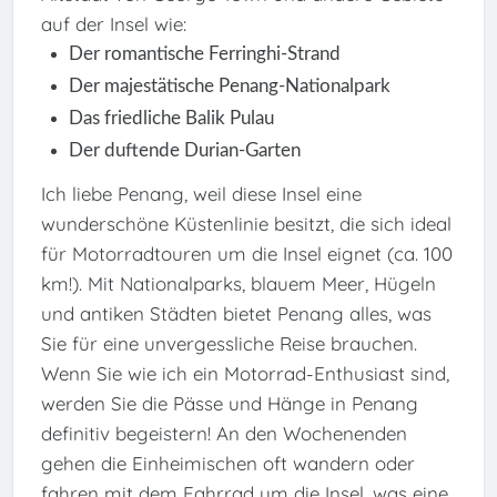
auf der Insel wie:
Der romantische Ferringhi-Strand
Der majestätische Penang-Nationalpark
Das friedliche Balik Pulau
Der duftende Durian-Garten
Ich liebe Penang, weil diese Insel eine
wunderschöne Küstenlinie besitzt, die sich ideal
für Motorradtouren um die Insel eignet (ca. 100
km!). Mit Nationalparks, blauem Meer, Hügeln
und antiken Städten bietet Penang alles, was
Sie für eine unvergessliche Reise brauchen.
Wenn Sie wie ich ein Motorrad-Enthusiast sind,
werden Sie die Pässe und Hänge in Penang
definitiv begeistern! An den Wochenenden
gehen die Einheimischen oft wandern oder
fahren mit dem Fahrrad um die Insel, was eine