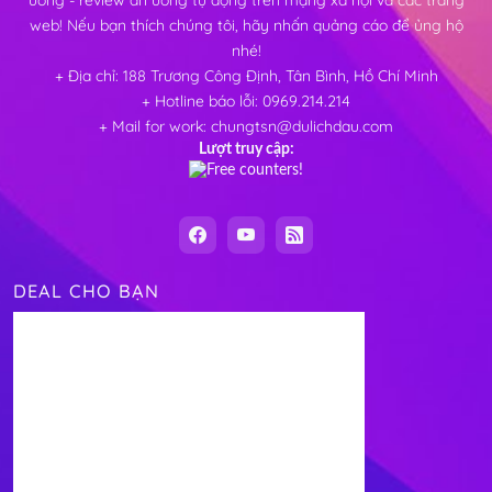
web! Nếu bạn thích chúng tôi, hãy nhấn quảng cáo để ủng hộ
nhé!
+ Địa chỉ: 188 Trương Công Định, Tân Bình, Hồ Chí Minh
+ Hotline báo lỗi: 0969.214.214
+ Mail for work: chungtsn@dulichdau.com
Lượt truy cập:
DEAL CHO BẠN