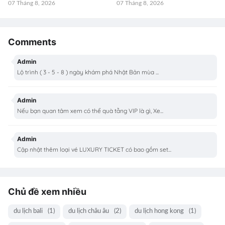
07 Tháng 8, 2026
07 Tháng 8, 2026
Comments
Admin
Lộ trình ( 3 - 5 - 8 ) ngày khám phá Nhật Bản mùa ...
Admin
Nếu bạn quan tâm xem có thể quà tằng VIP là gì, Xe...
Admin
Cập nhật thêm loại vé LUXURY TICKET có bao gồm set...
Chủ đề xem nhiều
du lịch bali
(1)
du lịch châu âu
(2)
du lịch hong kong
(1)