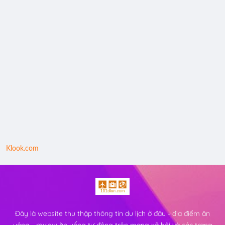
Klook.com
Đây là website thu thập thông tin du lịch ở đâu - địa điểm ăn
uông - review ăn uống tự động trên mạng xã hội và các trang