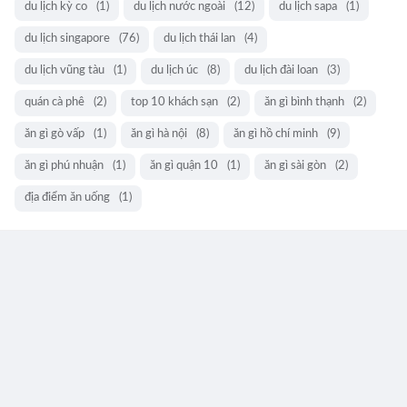
du lịch kỳ co
(1)
du lịch nước ngoài
(12)
du lịch sapa
(1)
du lịch singapore
(76)
du lịch thái lan
(4)
du lịch vũng tàu
(1)
du lịch úc
(8)
du lịch đài loan
(3)
quán cà phê
(2)
top 10 khách sạn
(2)
ăn gì bình thạnh
(2)
ăn gì gò vấp
(1)
ăn gì hà nội
(8)
ăn gì hồ chí minh
(9)
ăn gì phú nhuận
(1)
ăn gì quận 10
(1)
ăn gì sài gòn
(2)
địa điểm ăn uống
(1)