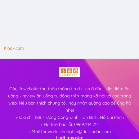
Klook.com
Đây là website thu thập thông tin du lịch ở đâu - địa điểm ăn
uông - review ăn uống tự động trên mạng xã hội và các trang
web! Nếu bạn thích chúng tôi, hãy nhấn quảng cáo để ủng hộ
nhé!
+ Địa chỉ: 188 Trương Công Định, Tân Bình, Hồ Chí Minh
+ Hotline báo lỗi: 0969.214.214
+ Mail for work: chungtsn@dulichdau.com
Lượt truy cập: