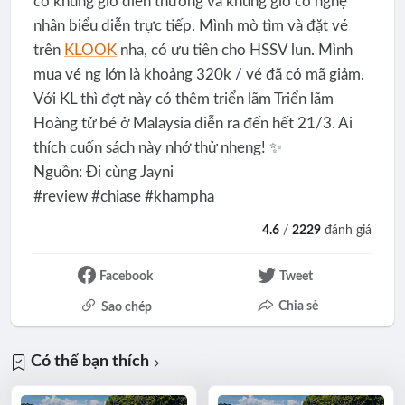
có khung giờ diễn thường và khung giờ có nghệ
nhân biểu diễn trực tiếp. Mình mò tìm và đặt vé
trên
KLOOK
nha, có ưu tiên cho HSSV lun. Mình
mua vé ng lớn là khoảng 320k / vé đã có mã giảm.
Với KL thì đợt này có thêm triển lãm Triển lãm
Hoàng tử bé ở Malaysia diễn ra đến hết 21/3. Ai
thích cuốn sách này nhớ thử nheng! ✨
Nguồn: Đi cùng Jayni
#review #chiase #khampha
4.6
/
2229
đánh giá
Facebook
Tweet
Chia sẻ
Sao chép
Có thể bạn thích