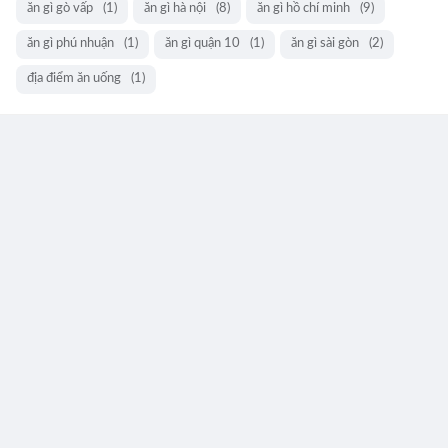
ăn gì gò vấp
(1)
ăn gì hà nội
(8)
ăn gì hồ chí minh
(9)
ăn gì phú nhuận
(1)
ăn gì quận 10
(1)
ăn gì sài gòn
(2)
địa điểm ăn uống
(1)