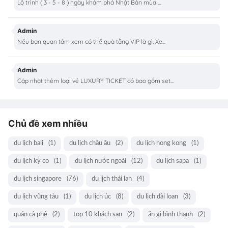
Lộ trình ( 3 - 5 - 8 ) ngày khám phá Nhật Bản mùa ...
Admin
Nếu bạn quan tâm xem có thể quà tằng VIP là gì, Xe...
Admin
Cập nhật thêm loại vé LUXURY TICKET có bao gồm set...
Chủ đề xem nhiều
du lịch bali
(1)
du lịch châu âu
(2)
du lịch hong kong
(1)
du lịch kỳ co
(1)
du lịch nước ngoài
(12)
du lịch sapa
(1)
du lịch singapore
(76)
du lịch thái lan
(4)
du lịch vũng tàu
(1)
du lịch úc
(8)
du lịch đài loan
(3)
quán cà phê
(2)
top 10 khách sạn
(2)
ăn gì bình thạnh
(2)