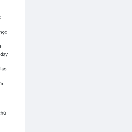
c
 học
h -
 dạy
giao
ức.
thú