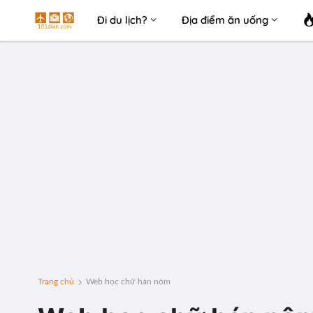
Đi du lịch?
Địa điểm ăn uống
Trang chủ
Web học chữ hán nôm