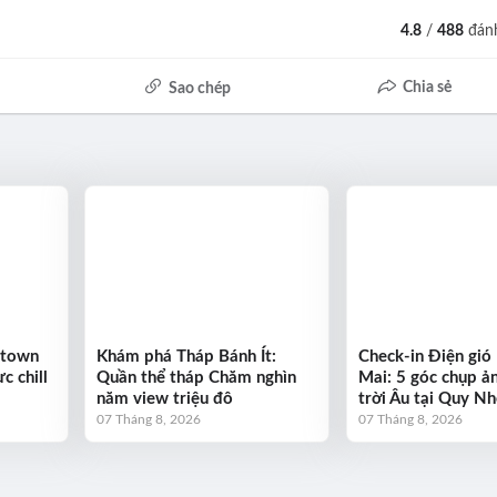
4.8
/
488
đánh
Chia sẻ
Sao chép
ntown
Khám phá Tháp Bánh Ít:
Check-in Điện gió
c chill
Quần thể tháp Chăm nghìn
Mai: 5 góc chụp ả
năm view triệu đô
trời Âu tại Quy N
07 Tháng 8, 2026
07 Tháng 8, 2026