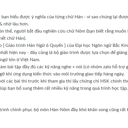
bạn hiểu được ý nghĩa của từng chữ Hán - vì sao chúng lại đượ
 & nhớ lâu hơn.
hồn thể, người bắt đầu nghiên cứu chữ Nôm (bạn biết rằng muốn
hết chữ Hán).
o [ Giáo trình Hán Ngữ 6 Quyển ] của Đại học Ngôn ngữ Bắc Kin
hất hiện nay - đây cũng là bộ giáo trình được lựa chọn để giảng
 ngữ lớn ở Việt Nam.
làm bài tập đầy đủ các kỹ năng nghe + nói (có nhóm zalo hỗ trợ 
ngỡ khi ứng dụng kiến thức vào môi trường giao tiếp hàng ngày.
ới các bài thi trước khi tham gia thi lấy chứng chỉ HSK chính th
giúp bạn bổ sung thêm rất nhiều kỹ năng trong quá trình học tập.
 trình chinh phục bộ môn Hán-Nôm đầy khó khăn song cũng rất 