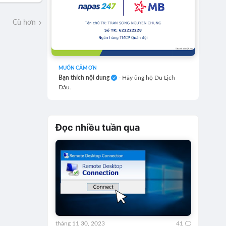
Cũ hơn
MUỐN CẢM ƠN
Bạn thích nội dung
- Hãy ủng hộ Du Lịch
Đâu.
Đọc nhiều tuần qua
tháng 11 30, 2023
41