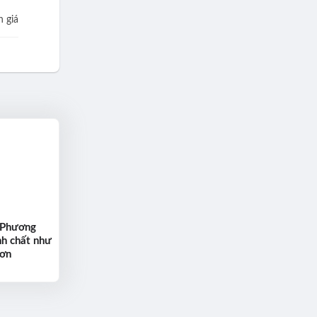
 giá
 Phương
nh chất như
hơn