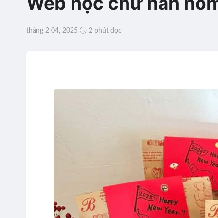
Web học chữ hán nô
tháng 2 04, 2025
2 phút đọc