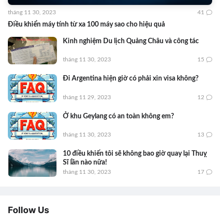
tháng 11 30, 2023
41
Điều khiển máy tính từ xa 100 máy sao cho hiệu quả
Kinh nghiệm Du lịch Quảng Châu và công tác
tháng 11 30, 2023
15
Đi Argentina hiện giờ có phải xin visa không?
tháng 11 29, 2023
12
Ở khu Geylang có an toàn không em?
tháng 11 30, 2023
13
10 điều khiến tôi sẽ không bao giờ quay lại Thuỵ
Sĩ lần nào nữa!
tháng 11 30, 2023
17
Follow Us