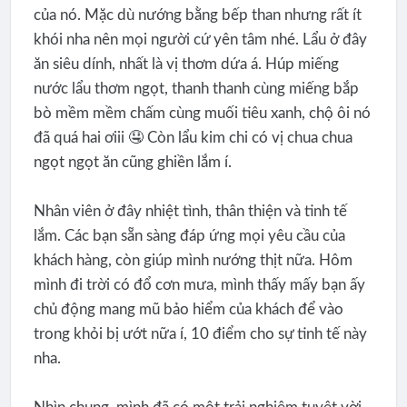
của nó. Mặc dù nướng bằng bếp than nhưng rất ít
khói nha nên mọi người cứ yên tâm nhé. Lẩu ở đây
ăn siêu dính, nhất là vị thơm dứa á. Húp miếng
nước lẩu thơm ngọt, thanh thanh cùng miếng bắp
bò mềm mềm chấm cùng muối tiêu xanh, chộ ôi nó
đã quá hai ơiii 🤤 Còn lẩu kim chi có vị chua chua
ngọt ngọt ăn cũng ghiền lắm í.
Nhân viên ở đây nhiệt tình, thân thiện và tinh tế
lắm. Các bạn sẵn sàng đáp ứng mọi yêu cầu của
khách hàng, còn giúp mình nướng thịt nữa. Hôm
mình đi trời có đổ cơn mưa, mình thấy mấy bạn ấy
chủ động mang mũ bảo hiểm của khách để vào
trong khỏi bị ướt nữa í, 10 điểm cho sự tinh tế này
nha.