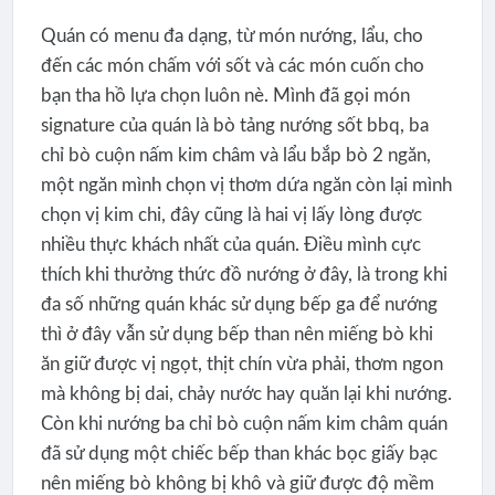
Quán có menu đa dạng, từ món nướng, lẩu, cho
đến các món chấm với sốt và các món cuốn cho
bạn tha hồ lựa chọn luôn nè. Mình đã gọi món
signature của quán là bò tảng nướng sốt bbq, ba
chỉ bò cuộn nấm kim châm và lẩu bắp bò 2 ngăn,
một ngăn mình chọn vị thơm dứa ngăn còn lại mình
chọn vị kim chi, đây cũng là hai vị lấy lòng được
nhiều thực khách nhất của quán. Điều mình cực
thích khi thưởng thức đồ nướng ở đây, là trong khi
đa số những quán khác sử dụng bếp ga để nướng
thì ở đây vẫn sử dụng bếp than nên miếng bò khi
ăn giữ được vị ngọt, thịt chín vừa phải, thơm ngon
mà không bị dai, chảy nước hay quăn lại khi nướng.
Còn khi nướng ba chỉ bò cuộn nấm kim châm quán
đã sử dụng một chiếc bếp than khác bọc giấy bạc
nên miếng bò không bị khô và giữ được độ mềm