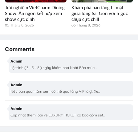
Trải nghiệm VietCharm Dining
Khám phá bảo tàng bí mật
Show: Ăn ngon kết hợp xem
giữa lòng Sài Gòn với 5 góc
show cực đỉnh
chụp cực chill
05 Tháng 8, 2026
05 Tháng 8, 2026
Comments
Admin
Lộ trình ( 3 - 5 - 8 ) ngày khám phá Nhật Bản mùa ...
Admin
Nếu bạn quan tâm xem có thể quà tằng VIP là gì, Xe...
Admin
Cập nhật thêm loại vé LUXURY TICKET có bao gồm set...