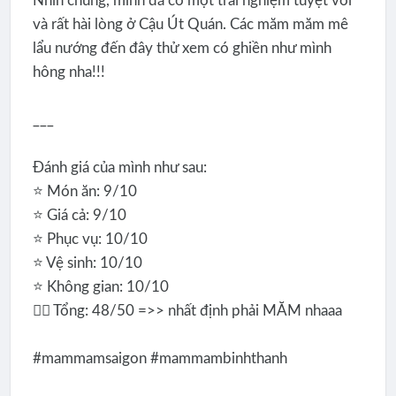
Nhìn chung, mình đã có một trải nghiệm tuyệt vời
và rất hài lòng ở Cậu Út Quán. Các măm măm mê
lẩu nướng đến đây thử xem có ghiền như mình
hông nha!!!
___
Đánh giá của mình như sau:
⭐️ Món ăn: 9/10
⭐️ Giá cả: 9/10
⭐️ Phục vụ: 10/10
⭐️ Vệ sinh: 10/10
⭐️ Không gian: 10/10
👉🏻 Tổng: 48/50 =>> nhất định phải MĂM nhaaa
#mammamsaigon #mammambinhthanh