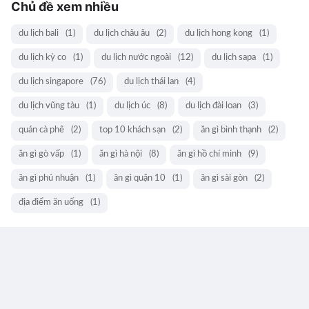
Chủ đề xem nhiều
du lịch bali
(1)
du lịch châu âu
(2)
du lịch hong kong
(1)
du lịch kỳ co
(1)
du lịch nước ngoài
(12)
du lịch sapa
(1)
du lịch singapore
(76)
du lịch thái lan
(4)
du lịch vũng tàu
(1)
du lịch úc
(8)
du lịch đài loan
(3)
quán cà phê
(2)
top 10 khách sạn
(2)
ăn gì bình thạnh
(2)
ăn gì gò vấp
(1)
ăn gì hà nội
(8)
ăn gì hồ chí minh
(9)
ăn gì phú nhuận
(1)
ăn gì quận 10
(1)
ăn gì sài gòn
(2)
địa điểm ăn uống
(1)