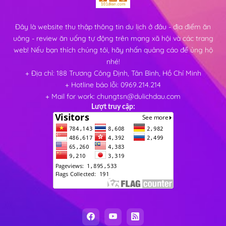
Đây là website thu thập thông tin du lịch ở đâu - địa điểm ăn
uông - review ăn uống tự động trên mạng xã hội và các trang
web! Nếu bạn thích chúng tôi, hãy nhấn quảng cáo để ủng hộ
nhé!
+ Địa chỉ: 188 Trương Công Định, Tân Bình, Hồ Chí Minh
+ Hotline báo lỗi: 0969.214.214
+ Mail for work: chungtsn@dulichdau.com
Lượt truy cập: