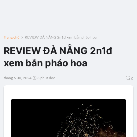
Trang chủ
REVIEW ĐÀ NẴNG 2n1đ xem bắn pháo hoa
REVIEW ĐÀ NẴNG 2n1đ
xem bắn pháo hoa
tháng 6 30, 2024
3 phút đọc
0