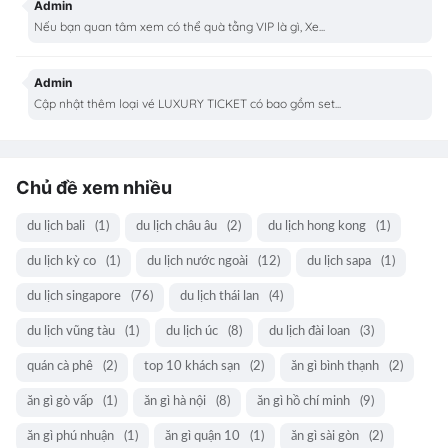
Admin
Nếu bạn quan tâm xem có thể quà tằng VIP là gì, Xe...
Admin
Cập nhật thêm loại vé LUXURY TICKET có bao gồm set...
Chủ đề xem nhiều
du lịch bali
(1)
du lịch châu âu
(2)
du lịch hong kong
(1)
du lịch kỳ co
(1)
du lịch nước ngoài
(12)
du lịch sapa
(1)
du lịch singapore
(76)
du lịch thái lan
(4)
du lịch vũng tàu
(1)
du lịch úc
(8)
du lịch đài loan
(3)
quán cà phê
(2)
top 10 khách sạn
(2)
ăn gì bình thạnh
(2)
ăn gì gò vấp
(1)
ăn gì hà nội
(8)
ăn gì hồ chí minh
(9)
ăn gì phú nhuận
(1)
ăn gì quận 10
(1)
ăn gì sài gòn
(2)