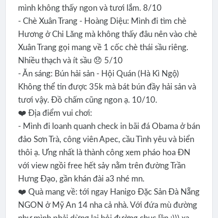
mình không thấy ngon và tươi lắm. 8/10
- Chè Xuân Trang - Hoàng Diệu: Mình đi tìm chè
Hương ở Chi Lăng mà không thấy đâu nên vào chè
Xuân Trang gọi mang về 1 cốc chè thái sầu riêng.
Nhiều thạch và ít sầu 😞 5/10
- Ăn sáng: Bún hải sản - Hội Quán (Hà Kì Ngộ)
Không thể tin được 35k mà bát bún đầy hải sản và
tươi vậy. Đồ chấm cũng ngon ạ. 10/10.
❤️ Địa điểm vui chơi:
- Mình đi loanh quanh check in bãi đá Obama ở bán
đảo Sơn Trà, công viên Apec, cầu Tình yêu và biển
thôi ạ. Ưng nhất là thành công xem pháo hoa ĐN
với view ngồi free hết sảy nằm trên đường Trần
Hưng Đạo, gần khán đài a3 nhé mn.
❤️ Quà mang về: tới ngay Hanigo Đặc Sản Đà Nẵng
NGON ở Mỹ An 14 nha cả nhà. Với đứa mù đường