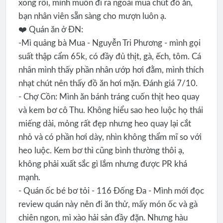
xong rồi, mình muốn đi ra ngoài mua chút đồ ăn,
bạn nhân viên sẵn sàng cho mượn luôn ạ.
❤️ Quán ăn ở ĐN:
-Mì quảng bà Mua - Nguyễn Tri Phương - mình gọi
suất thập cẩm 65k, có đầy đủ thịt, gà, ếch, tôm. Cá
nhân mình thấy phần nhân ướp hơi đằm, mình thích
nhạt chút nên thấy đồ ăn hơi mặn. Đánh giá 7/10.
- Chợ Cồn: Mình ăn bánh tráng cuốn thịt heo quay
và kem bơ cô Thu. Không hiểu sao heo luộc họ thái
miếng dài, mỏng rất đẹp nhưng heo quay lại cắt
nhỏ và có phần hơi dày, nhìn không thẩm mĩ so với
heo luộc. Kem bơ thì cũng bình thường thôi ạ,
không phải xuất sắc gì lắm nhưng được PR khá
mạnh.
- Quán ốc bé bơ tỏi - 116 Đống Đa - Mình mới đọc
review quán này nên đi ăn thử, mấy món ốc và gà
chiên ngon, mì xào hải sản đầy đặn. Nhưng hàu