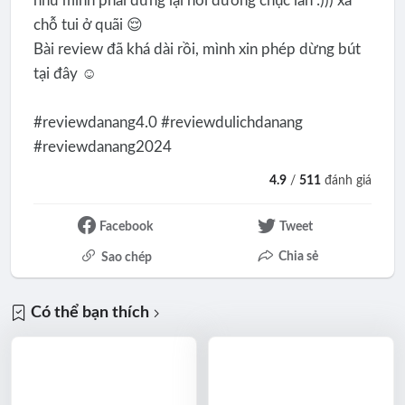
như mình phải dừng lại hỏi đường chục lần :))) xa
chỗ tui ở quãi 😌
Bài review đã khá dài rồi, mình xin phép dừng bút
tại đây ☺️
#reviewdanang4.0 #reviewdulichdanang
#reviewdanang2024
4.9
/
511
đánh giá
Facebook
Tweet
Chia sẻ
Sao chép
Có thể bạn thích