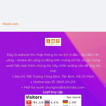
Klook.com
Đây là website thu thập thông tin du lịch ở đâu - địa điểm ăn
uông - review ăn uống tự động trên mạng xã hội và các trang
web! Nếu bạn thích chúng tôi, hãy nhấn quảng cáo để ủng hộ
nhé!
+ Địa chỉ: 188 Trương Công Định, Tân Bình, Hồ Chí Minh
+ Hotline báo lỗi: 0969.214.214
+ Mail for work: chungtsn@dulichdau.com
Lượt truy cập: