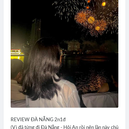
REVIEW ĐÀ NẴNG 2n1đ
(Vì đã từng đi Đà Nẵng - Hội An rồi nên lần này chủ