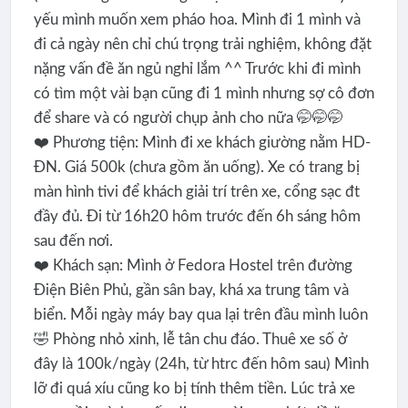
yếu mình muốn xem pháo hoa. Mình đi 1 mình và
đi cả ngày nên chỉ chú trọng trải nghiệm, không đặt
nặng vấn đề ăn ngủ nghỉ lắm ^^ Trước khi đi mình
có tìm một vài bạn cũng đi 1 mình nhưng sợ cô đơn
để share và có người chụp ảnh cho nữa 🤭🤭🤭
❤️ Phương tiện: Mình đi xe khách giường nằm HD-
ĐN. Giá 500k (chưa gồm ăn uống). Xe có trang bị
màn hình tivi để khách giải trí trên xe, cổng sạc đt
đầy đủ. Đi từ 16h20 hôm trước đến 6h sáng hôm
sau đến nơi.
❤️ Khách sạn: Mình ở Fedora Hostel trên đường
Điện Biên Phủ, gần sân bay, khá xa trung tâm và
biển. Mỗi ngày máy bay qua lại trên đầu mình luôn
🤣 Phòng nhỏ xinh, lễ tân chu đáo. Thuê xe số ở
đây là 100k/ngày (24h, từ htrc đến hôm sau) Mình
lỡ đi quá xíu cũng ko bị tính thêm tiền. Lúc trả xe