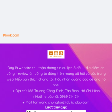
Klook.com
Đây là website thu thập thông tin du lịch ở đâu - địa điểm ăn
uông - review ăn uống tự động trên mạng xã hội và các trang
web! Nếu bạn thích chúng tôi, hãy nhấn quảng cáo để ủng hộ
nhé!
+ Địa chỉ: 188 Trương Công Định, Tân Bình, Hồ Chí Minh
+ Hotline báo lỗi: 0969.214.214
+ Mail for work: chungtsn@dulichdau.com
Lượt truy cập: