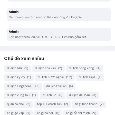
Admin
Nếu bạn quan tâm xem có thể quà tằng VIP là gì, Xe...
Admin
Cập nhật thêm loại vé LUXURY TICKET có bao gồm set...
Chủ đề xem nhiều
du lịch bali
(1)
du lịch châu âu
(2)
du lịch hong kong
(1)
du lịch kỳ co
(1)
du lịch nước ngoài
(12)
du lịch sapa
(1)
du lịch singapore
(76)
du lịch thái lan
(4)
du lịch vũng tàu
(1)
du lịch úc
(8)
du lịch đài loan
(3)
quán cà phê
(2)
top 10 khách sạn
(2)
ăn gì bình thạnh
(2)
ăn gì gò vấp
(1)
ăn gì hà nội
(8)
ăn gì hồ chí minh
(9)