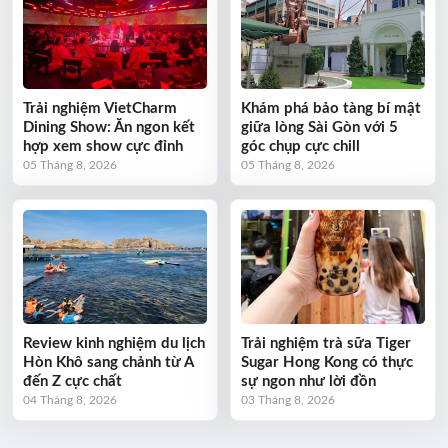
Trải nghiệm VietCharm
Khám phá bảo tàng bí mật
Dining Show: Ăn ngon kết
giữa lòng Sài Gòn với 5
hợp xem show cực đỉnh
góc chụp cực chill
05 Tháng 8, 2026
05 Tháng 8, 2026
Review kinh nghiệm du lịch
Trải nghiệm trà sữa Tiger
Hòn Khô sang chảnh từ A
Sugar Hong Kong có thực
đến Z cực chất
sự ngon như lời đồn
04 Tháng 8, 2026
03 Tháng 8, 2026