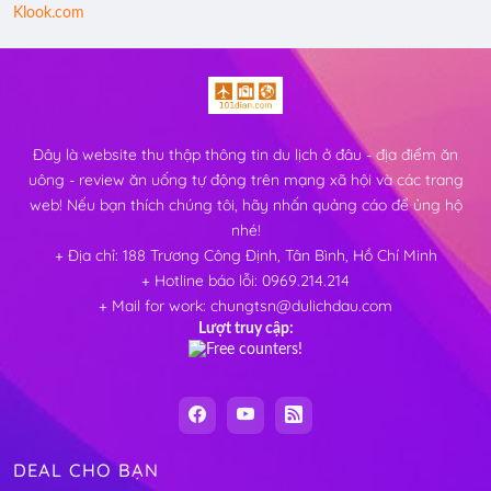
Klook.com
Đây là website thu thập thông tin du lịch ở đâu - địa điểm ăn
uông - review ăn uống tự động trên mạng xã hội và các trang
web! Nếu bạn thích chúng tôi, hãy nhấn quảng cáo để ủng hộ
nhé!
+ Địa chỉ: 188 Trương Công Định, Tân Bình, Hồ Chí Minh
+ Hotline báo lỗi: 0969.214.214
+ Mail for work: chungtsn@dulichdau.com
Lượt truy cập:
DEAL CHO BẠN