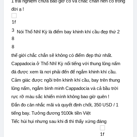
1 trải nghiệm chưa bao giờ có và chắc chắn nên có trong
đời ạ !
Nói Thổ Nhĩ Kỳ là điểm bay khinh khí cầu đẹp thứ 2
thế giới chắc chắn sẽ không có điểm đẹp thứ nhất.
Cappadocia ở Thổ Nhĩ Kỳ nổi tiếng với thung lũng nấm
đá được xem là nơi phải đến để ngắm khinh khí cầu.
Cảm giác được ngồi trên khinh khí cầu, bay trên thung
lũng nấm, ngắm bình minh Cappadocia và cả bầu trời
rực rỡ màu sắc khiến mình không bao giờ quên !
Đắn đo cân nhắc mãi và quyết định chốt, 350 USD / 1
tiếng
bay. Tưởng đương 9100k tiền Việt
Tiếc hùi hụi nhưng sau khi đi thì thấy xứng đáng