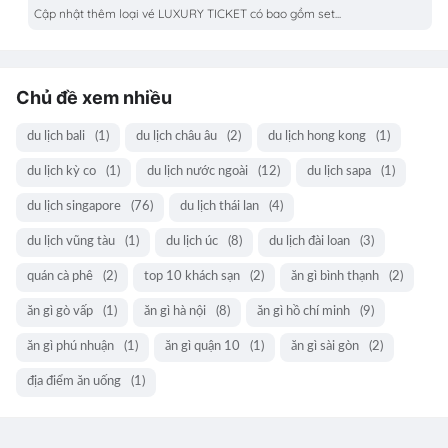
Cập nhật thêm loại vé LUXURY TICKET có bao gồm set...
Chủ đề xem nhiều
du lịch bali
(1)
du lịch châu âu
(2)
du lịch hong kong
(1)
du lịch kỳ co
(1)
du lịch nước ngoài
(12)
du lịch sapa
(1)
du lịch singapore
(76)
du lịch thái lan
(4)
du lịch vũng tàu
(1)
du lịch úc
(8)
du lịch đài loan
(3)
quán cà phê
(2)
top 10 khách sạn
(2)
ăn gì bình thạnh
(2)
ăn gì gò vấp
(1)
ăn gì hà nội
(8)
ăn gì hồ chí minh
(9)
ăn gì phú nhuận
(1)
ăn gì quận 10
(1)
ăn gì sài gòn
(2)
địa điểm ăn uống
(1)