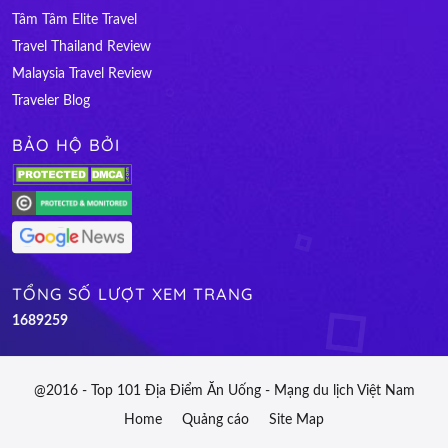
Tâm Tâm Elite Travel
Travel Thailand Review
Malaysia Travel Review
Traveler Blog
BẢO HỘ BỞI
TỔNG SỐ LƯỢT XEM TRANG
1
6
8
9
2
5
9
@2016 - Top 101 Địa Điểm Ăn Uống - Mạng du lịch Việt Nam
Home
Quảng cáo
Site Map