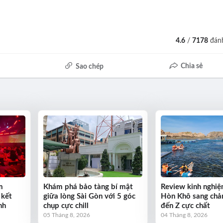
4.6
/
7178
đánh
Chia sẻ
Sao chép
m
Khám phá bảo tàng bí mật
Review kinh nghiệ
 kết
giữa lòng Sài Gòn với 5 góc
Hòn Khô sang chả
nh
chụp cực chill
đến Z cực chất
05 Tháng 8, 2026
04 Tháng 8, 2026