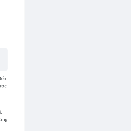
đến
được
3
,
ường