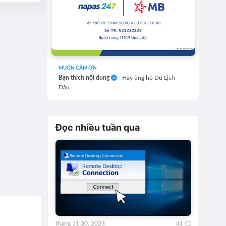
MUỐN CẢM ƠN
Bạn thích nội dung
- Hãy ủng hộ Du Lịch
Đâu.
Đọc nhiều tuần qua
tháng 11 30, 2023
41