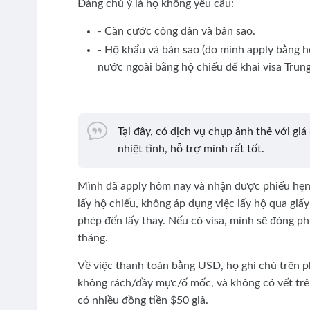
Đáng chú ý là họ không yêu cầu:
- Căn cước công dân và bản sao.
- Hộ khẩu và bản sao (do mình apply bằng h
nước ngoài bằng hộ chiếu để khai visa Trun
Tại đây, có dịch vụ chụp ảnh thẻ với gi
nhiệt tình, hỗ trợ mình rất tốt.
Mình đã apply hôm nay và nhận được phiếu hẹn 
lấy hộ chiếu, không áp dụng việc lấy hộ qua giấ
phép đến lấy thay. Nếu có visa, mình sẽ đóng phí 
tháng.
Về việc thanh toán bằng USD, họ ghi chú trên ph
không rách/đầy mực/ố mốc, và không có vết trên 
có nhiều đồng tiền $50 giả.