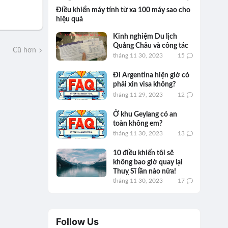
Điều khiển máy tính từ xa 100 máy sao cho
hiệu quả
Kinh nghiệm Du lịch
Quảng Châu và công tác
Cũ hơn
tháng 11 30, 2023
15
Đi Argentina hiện giờ có
phải xin visa không?
tháng 11 29, 2023
12
Ở khu Geylang có an
toàn không em?
tháng 11 30, 2023
13
10 điều khiến tôi sẽ
không bao giờ quay lại
Thuỵ Sĩ lần nào nữa!
tháng 11 30, 2023
17
Follow Us