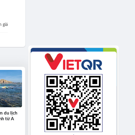
 giá
m du lịch
nh từ A