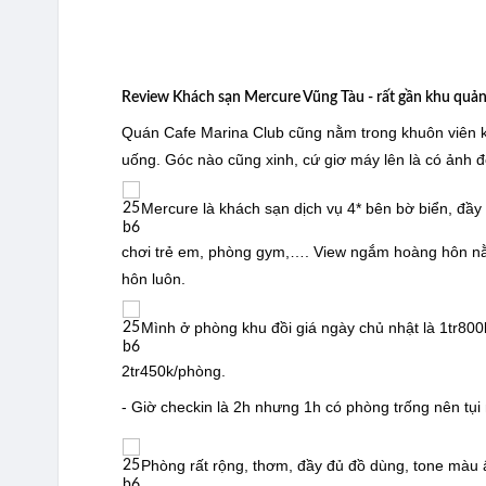
Review Khách sạn Mercure Vũng Tàu - rất gần khu quản
Quán Cafe Marina Club cũng nằm trong khuôn viên kh
uống. Góc nào cũng xinh, cứ giơ máy lên là có ảnh đ
Mercure là khách sạn dịch vụ 4* bên bờ biển, đầy đ
chơi trẻ em, phòng gym,…. View ngắm hoàng hôn nằm 
hôn luôn.
Mình ở phòng khu đồi giá ngày chủ nhật là 1tr80
2tr450k/phòng.
- Giờ checkin là 2h nhưng 1h có phòng trống nên tụi
Phòng rất rộng, thơm, đầy đủ đồ dùng, tone màu