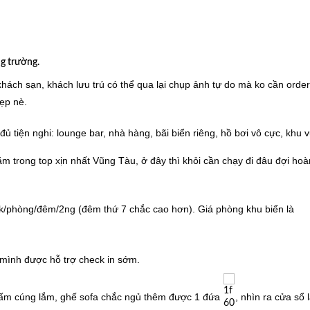
g trường.
ách sạn, khách lưu trú có thể qua lại chụp ảnh tự do mà ko cần order
ẹp nè.
ủ tiện nghi: lounge bar, nhà hàng, bãi biển riêng, hồ bơi vô cực, khu v
trong top xịn nhất Vũng Tàu, ở đây thì khỏi cần chạy đi đâu đợi ho
0k/phòng/đêm/2ng (đêm thứ 7 chắc cao hơn). Giá phòng khu biển là
 mình được hỗ trợ check in sớm.
 ấm cúng lắm, ghế sofa chắc ngủ thêm được 1 đứa
, nhìn ra cửa sổ 