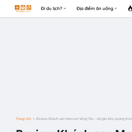
Đi du lịch?
Địa điểm ăn uống
Trang chủ
Review Khách sạn Mercure Vũng Tàu - rất gần khu quảng trư