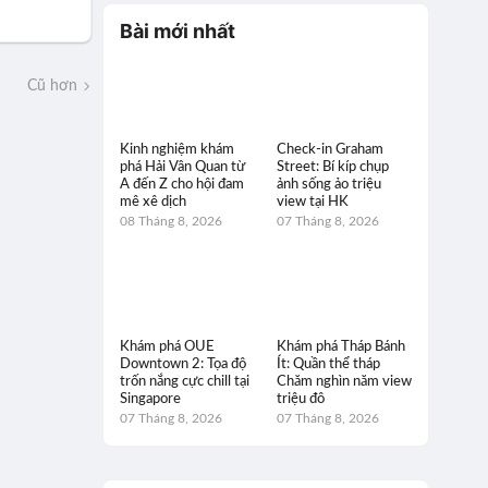
Bài mới nhất
Cũ hơn
Kinh nghiệm khám
Check-in Graham
phá Hải Vân Quan từ
Street: Bí kíp chụp
A đến Z cho hội đam
ảnh sống ảo triệu
mê xê dịch
view tại HK
08 Tháng 8, 2026
07 Tháng 8, 2026
Khám phá OUE
Khám phá Tháp Bánh
Downtown 2: Tọa độ
Ít: Quần thể tháp
trốn nắng cực chill tại
Chăm nghìn năm view
Singapore
triệu đô
07 Tháng 8, 2026
07 Tháng 8, 2026