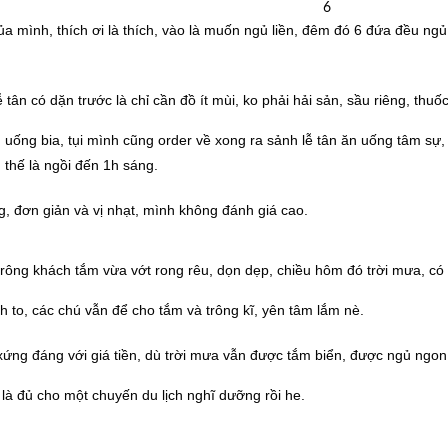
a mình, thích ơi là thích, vào là muốn ngủ liền, đêm đó 6 đứa đều ngủ
tân có dặn trước là chỉ cần đồ ít mùi, ko phải hải sản, sầu riêng, thuốc
uống bia, tụi mình cũng order về xong ra sảnh lễ tân ăn uống tâm sự,
 thế là ngồi đến 1h sáng.
, đơn giản và vị nhạt, mình không đánh giá cao.
rông khách tắm vừa vớt rong rêu, dọn dẹp, chiều hôm đó trời mưa, có
to, các chú vẫn để cho tắm và trông kĩ, yên tâm lắm nè.
ng đáng với giá tiền, dù trời mưa vẫn được tắm biển, được ngủ ngon
là đủ cho một chuyến du lịch nghĩ dưỡng rồi he.