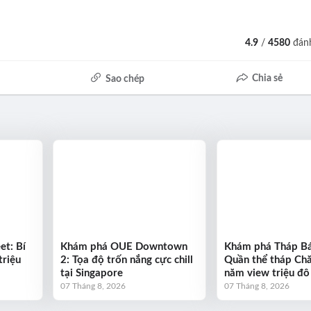
4.9
/
4580
đánh
Chia sẻ
Sao chép
et: Bí
Khám phá OUE Downtown
Khám phá Tháp Bán
triệu
2: Tọa độ trốn nắng cực chill
Quần thể tháp Ch
tại Singapore
năm view triệu đô
07 Tháng 8, 2026
07 Tháng 8, 2026