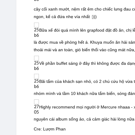
cây cối xanh mướt, nệm rất êm cho chiếc lưng đau củ
ngon, kể cả đứa nhẹ vía nhất :)))
Bữa xế đói quá mình lên grapfood đặt đồ ăn, chị lễ 
là được mua về phòng hết á. Khuya muốn ăn hải sản 
thoải mái và an toàn, gió biển thổi vào cũng mát nữa,
Về phần buffet sáng ở đây thì không được đa dạng
Bãi tắm của khách sạn nhỏ, có 2 chú cứu hộ vừa t
nhóm mình và tầm 10 khách nữa tắm biển, sóng đánh 
Highly recommend mọi người ở Mercure nhaaa - xứ
nguyên cái album sống ảo, cả cảm giác hài lòng nữa 
Cre: Lượm Phan