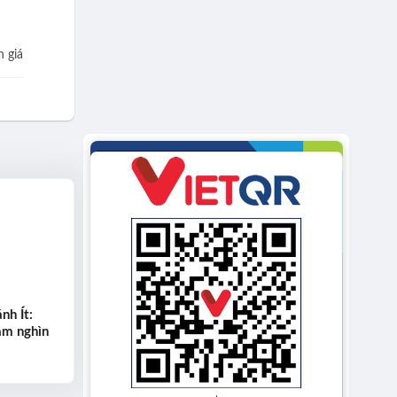
 giá
h Ít:
ăm nghìn