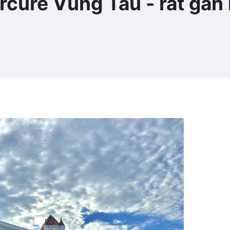
cure Vũng Tàu - rất gần