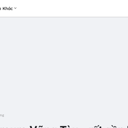
Khác
ờng