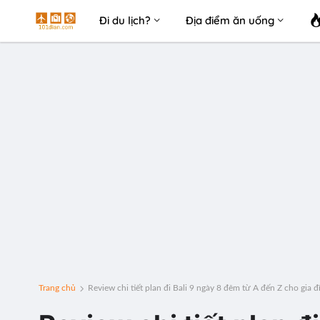
Đi du lịch?
Địa điểm ăn uống
Trang chủ
Review chi tiết plan đi Bali 9 ngày 8 đêm từ A đến Z cho gia 