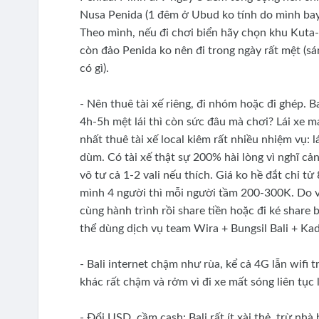
Nusa Penida (1 đêm ở Ubud ko tính do mình bay 
Theo mình, nếu đi chơi biển hãy chọn khu Kuta-
còn đảo Penida ko nên đi trong ngày rất mệt (sá
có gì).
- Nên thuê tài xế riêng, đi nhóm hoặc đi ghép. 
4h-5h mệt lái thì còn sức đâu mà chơi? Lái xe m
nhất thuê tài xế local kiêm rất nhiều nhiệm vụ:
dùm. Có tài xế thật sự 200% hài lòng vì nghĩ c
vô tư cả 1-2 vali nếu thích. Giá ko hề đắt chỉ t
mình 4 người thì mỗi người tầm 200-300K. Do vậ
cùng hành trình rồi share tiền hoặc đi ké share bi
thể dùng dịch vụ team Wira + Bungsil Bali + K
- Bali internet chậm như rùa, kể cả 4G lẫn wifi 
khác rất chậm và rởm vì đi xe mất sóng liên tục 
- Đổi USD, cầm cash: Bali rất ít xài thẻ, trừ nh