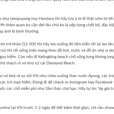
a như Lempuyang hay Handara thì hãy lưu ý là đi thật sớm từ 6h
h-9h tham quan ko cần đợi lâu chứ ko là xếp hàng chết bỏ, đặc biệ
ụp ảnh là bình thường.
trẻ khỏe (12-50t) thì hãy leo xuống đó tắm biển rồi lại leo lên 
 núi thì rất uổng (nên mang theo đồ bơi, nước và đồ ăn nhẹ vì dư
nguy hiểm. Còn nếu đi Kelingking beach chỗ sống lưng khủng long
thử thách vì nó khó x2 cái Diamond Beach.
i vì nó khá rẻ so với VN như chèo xuồng thác nước Ayung, các trò
ay các trò mạo hiểm. Đừng đi để check-in Instagram hay Facebook 
ốc các chỗ miễn phí như tắm thác chả hạn. Hãy tự tin "ép giá tr
online tại VN trước 1-2 ngày để tiết kiệm thời gian, chỉ cần sho