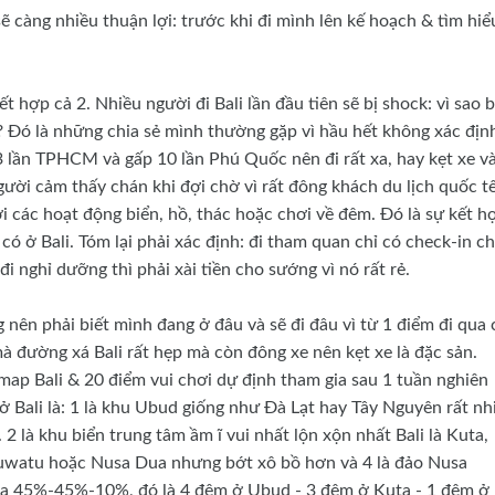
sẽ càng nhiều thuận lợi: trước khi đi mình lên kế hoạch & tìm hiể
t hợp cả 2. Nhiều người đi Bali lần đầu tiên sẽ bị shock: vì sao 
ì? Đó là những chia sẻ mình thường gặp vì hầu hết không xác địn
 3 lần TPHCM và gấp 10 lần Phú Quốc nên đi rất xa, hay kẹt xe v
ười cảm thấy chán khi đợi chờ vì rất đông khách du lịch quốc tế
với các hoạt động biển, hồ, thác hoặc chơi về đêm. Đó là sự kết h
ều có ở Bali. Tóm lại phải xác định: đi tham quan chỉ có check-in c
đi nghỉ dưỡng thì phải xài tiền cho sướng vì nó rất rẻ.
ộng nên phải biết mình đang ở đâu và sẽ đi đâu vì từ 1 điểm đi qua 
mà đường xá Bali rất hẹp mà còn đông xe nên kẹt xe là đặc sản.
 map Bali & 20 điểm vui chơi dự định tham gia sau 1 tuần nghiên
ở Bali là: 1 là khu Ubud giống như Đà Lạt hay Tây Nguyên rất nh
. 2 là khu biển trung tâm ầm ĩ vui nhất lộn xộn nhất Bali là Kuta,
Uluwatu hoặc Nusa Dua nhưng bớt xô bồ hơn và 4 là đảo Nusa
hia 45%-45%-10%, đó là 4 đêm ở Ubud - 3 đêm ở Kuta - 1 đêm ở