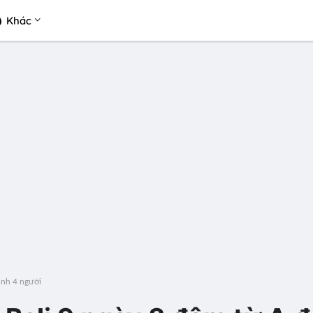
Khác
đình 4 người