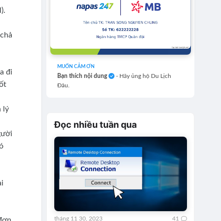
).
 chả
MUỐN CẢM ƠN
a đi
Bạn thích nội dung
- Hãy ủng hộ Du Lịch
ốt
Đâu.
 lý
Đọc nhiều tuần qua
gười
có
i
tháng 11 30, 2023
41
 đơn