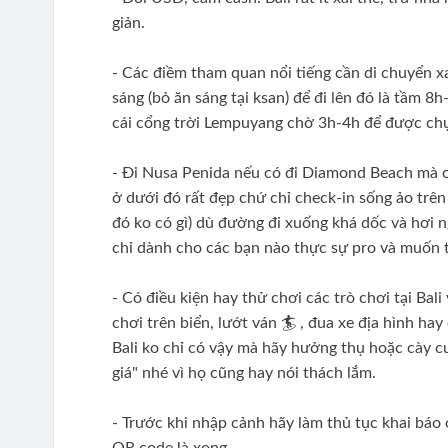
giản.
- Các điềm tham quan nổi tiếng cần di chuyển x
sáng (bỏ ăn sáng tại ksan) để đi lên đó là tầm 8
cái cổng trời Lempuyang chờ 3h-4h để được ch
- Đi Nusa Penida nếu có đi Diamond Beach mà còn 
ở dưới đó rất đẹp chứ chỉ check-in sống ảo trên
đó ko có gì) dù đường đi xuống khá dốc và hơi 
chỉ dành cho các bạn nào thực sự pro và muốn 
- Có điều kiện hay thử chơi các trò chơi tại Bal
chơi trên biển, lướt ván 🏄 , đua xe địa hình h
Bali ko chỉ có vậy mà hãy hưởng thụ hoặc cày cu
giá" nhé vì họ cũng hay nói thách lắm.
- Trước khi nhập cảnh hãy làm thủ tục khai báo 
QR code là xong