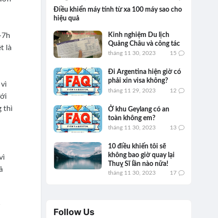
Điều khiển máy tính từ xa 100 máy sao cho
hiệu quả
-7h
Kinh nghiệm Du lịch
Quảng Châu và công tác
t là
tháng 11 30, 2023
15
Đi Argentina hiện giờ có
phải xin visa không?
vì
tháng 11 29, 2023
12
ới
 thì
Ở khu Geylang có an
toàn không em?
tháng 11 30, 2023
13
10 điều khiến tôi sẽ
không bao giờ quay lại
vì
Thuỵ Sĩ lần nào nữa!
ả
tháng 11 30, 2023
17
w
Follow Us