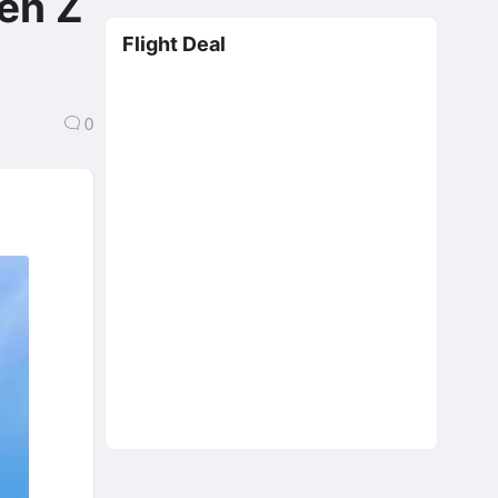
đến Z
Flight Deal
0