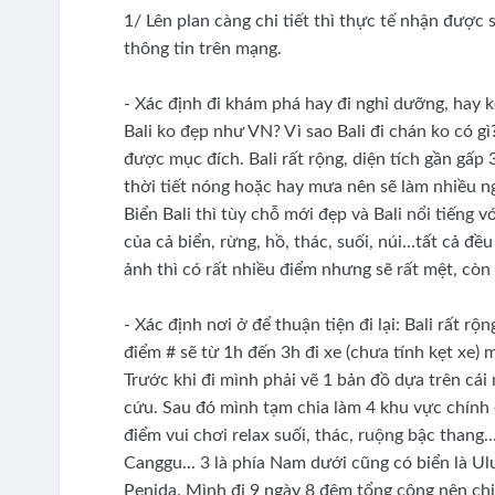
1/ Lên plan càng chi tiết thì thực tế nhận được 
thông tin trên mạng.
- Xác định đi khám phá hay đi nghỉ dưỡng, hay kế
Bali ko đẹp như VN? Vì sao Bali đi chán ko có g
được mục đích. Bali rất rộng, diện tích gần gấp
thời tiết nóng hoặc hay mưa nên sẽ làm nhiều ng
Biển Bali thì tùy chỗ mới đẹp và Bali nổi tiếng 
của cả biển, rừng, hồ, thác, suối, núi...tất cả đ
ảnh thì có rất nhiều điểm nhưng sẽ rất mệt, còn 
- Xác định nơi ở để thuận tiện đi lại: Bali rất r
điểm # sẽ từ 1h đến 3h đi xe (chưa tính kẹt xe) 
Trước khi đi mình phải vẽ 1 bản đồ dựa trên cái
cứu. Sau đó mình tạm chia làm 4 khu vực chính 
điểm vui chơi relax suối, thác, ruộng bậc thang..
Canggu... 3 là phía Nam dưới cũng có biển là 
Penida. Mình đi 9 ngày 8 đêm tổng cộng nên c