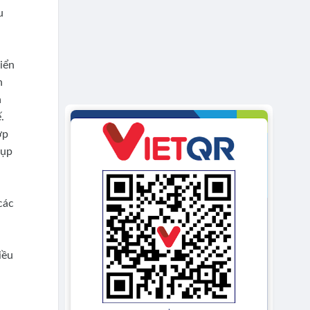
u
biển
h
à
.
ợp
hụp
các
iều