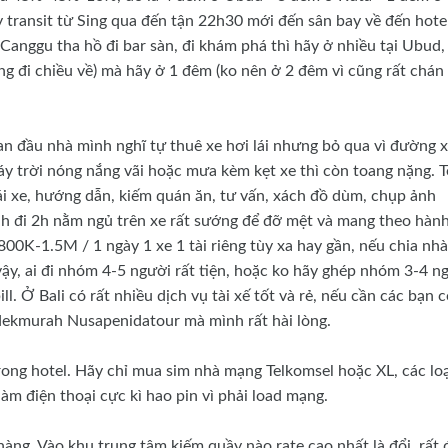
transit từ Sing qua đến tận 22h30 mới đến sân bay về đến hotel
Canggu tha hồ đi bar sàn, đi khám phá thì hãy ở nhiều tại Ubud,
ng đi chiều về) mà hãy ở 1 đêm (ko nên ở 2 đêm vì cũng rất chán
Ban đầu nhà mình nghĩ tự thuê xe hơi lái nhưng bỏ qua vì đường x
áy trời nóng nắng vãi hoặc mưa kèm kẹt xe thì còn toang nặng. T
 lái xe, hướng dẫn, kiếm quán ăn, tư vấn, xách đồ dùm, chụp ảnh
ảnh đi 2h nằm ngủ trên xe rất sướng để đỡ mệt và mang theo hành
ử 800K-1.5M / 1 ngày 1 xe 1 tài riêng tùy xa hay gần, nếu chia nhà
y, ai đi nhóm 4-5 người rất tiện, hoặc ko hãy ghép nhóm 3-4 n
ll. Ở Bali có rất nhiều dịch vụ tài xế tốt và rẻ, nếu cần các bạn 
adekmurah Nusapenidatour mà mình rất hài lòng.
trong hotel. Hãy chỉ mua sim nhà mạng Telkomsel hoặc XL, các loạ
làm điện thoại cực kì hao pin vì phải load mạng.
à hàng. Vào khu trung tâm kiếm quầy nào rate cao nhất là đổi, rất