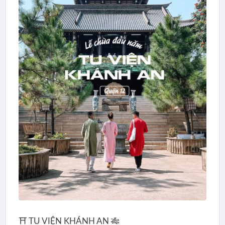
⛩️ TU VIỆN KHÁNH AN 🎋