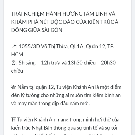
TRẢI NGHIỆM HÀNH HƯƠNG TÂM LINH VÀ
KHÁM PHÁ NÉT ĐỘC ĐÁO CỦA KIẾN TRÚC Á
ĐÔNG GIỮA SÀI GÒN
📍: 1055/3D Võ Thị Thừa, QL1A, Quận 12, TP.
HCM
⏰: 5h sáng – 12h trưa và 13h30 chiều – 20h30
chiều
🎋 Nằm tại quận 12, Tu viện Khánh An là một điểm
đến lý tưởng cho những ai muốn tìm kiếm bình an
và may mắn trong dịp đầu năm mới.
⛩️ Tu viện Khánh An mang trong mình hơi thở của
kiến trúc Nhật Bản thông qua sự tinh tế và sự tối