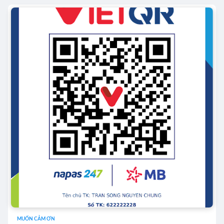
MUỐN CẢM ƠN