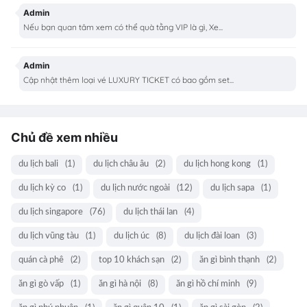
Admin
Nếu bạn quan tâm xem có thể quà tằng VIP là gì, Xe...
Admin
Cập nhật thêm loại vé LUXURY TICKET có bao gồm set...
Chủ đề xem nhiều
du lịch bali
(1)
du lịch châu âu
(2)
du lịch hong kong
(1)
du lịch kỳ co
(1)
du lịch nước ngoài
(12)
du lịch sapa
(1)
du lịch singapore
(76)
du lịch thái lan
(4)
du lịch vũng tàu
(1)
du lịch úc
(8)
du lịch đài loan
(3)
quán cà phê
(2)
top 10 khách sạn
(2)
ăn gì bình thạnh
(2)
ăn gì gò vấp
(1)
ăn gì hà nội
(8)
ăn gì hồ chí minh
(9)