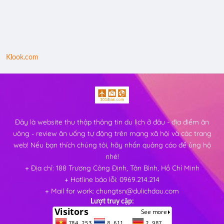
Klook.com
Đây là website thu thập thông tin du lịch ở đâu - địa điểm ăn
uông - review ăn uống tự động trên mạng xã hội và các trang
web! Nếu bạn thích chúng tôi, hãy nhấn quảng cáo để ủng hộ
nhé!
+ Địa chỉ: 188 Trương Công Định, Tân Bình, Hồ Chí Minh
+ Hotline báo lỗi: 0969.214.214
+ Mail for work: chungtsn@dulichdau.com
Lượt truy cập: