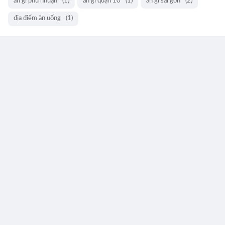
ăn gì phú nhuận
(1)
ăn gì quận 10
(1)
ăn gì sài gòn
(2)
địa điểm ăn uống
(1)