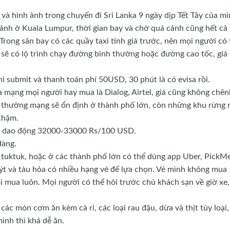
 và hình ảnh trong chuyến đi Sri Lanka 9 ngày dịp Tết Tây của mì
ảnh ở Kuala Lumpur, thời gian bay và chờ quá cảnh cũng hết cả
rong sân bay có các quầy taxi tính giá trước, nên mọi người có 
 sẽ có lộ trình chạy đường bình thường hoặc đường cao tốc, giá 
khi submit và thanh toán phí 50USD, 30 phút là có evisa rồi.
hà mạng mọi người hay mua là Dialog, Airtel, giá cũng không chên
à thường mạng sẽ ổn định ở thành phố lớn, còn những khu rừng n
chậm.
giá dao động 32000-33000 Rs/100 USD.
dàng.
i tuktuk, hoặc ở các thành phố lớn có thể dùng app Uber, PickMe
ýt và tàu hỏa có nhiều hạng vé để lựa chọn. Vé mình không mua
i mua luôn. Mọi người có thể hỏi trước chủ khách sạn về giờ xe,
c món cơm ăn kèm cà ri, các loại rau đậu, dừa và thịt tùy loại,
 mình thì khá dễ ăn.