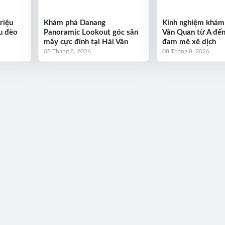
riệu
Khám phá Danang
Kinh nghiệm khám
u đèo
Panoramic Lookout góc săn
Vân Quan từ A đến
mây cực đỉnh tại Hải Vân
đam mê xê dịch
08 Tháng 8, 2026
08 Tháng 8, 2026