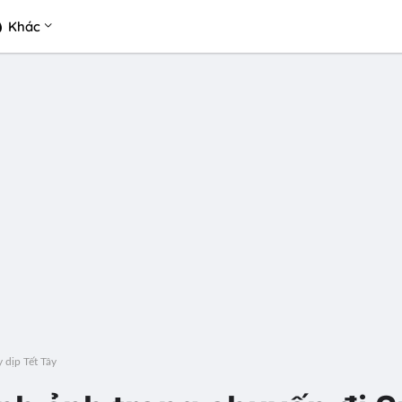
Khác
 dịp Tết Tây