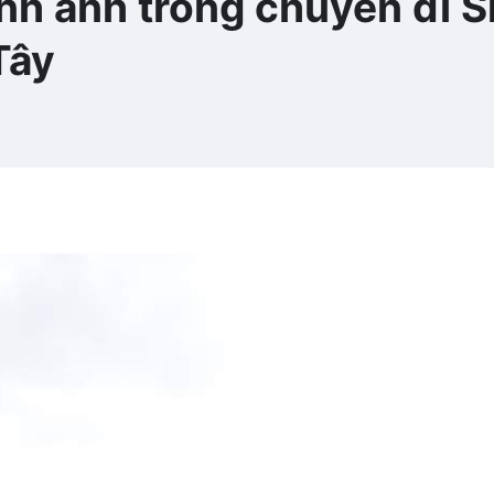
ình ảnh trong chuyến đi S
Tây