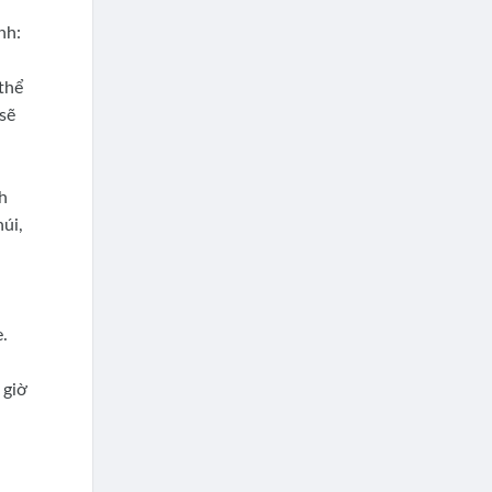
nh:
thể
sẽ
h
úi,
.
 giờ