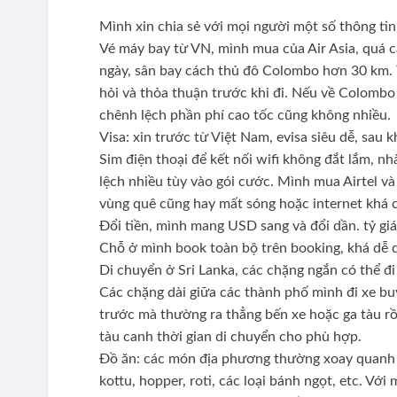
Mình xin chia sẻ với mọi người một số thông tin
Vé máy bay từ VN, mình mua của Air Asia, quá c
ngày, sân bay cách thủ đô Colombo hơn 30 km. T
hỏi và thỏa thuận trước khi đi. Nếu về Colombo
chênh lệch phần phí cao tốc cũng không nhiều.
Visa: xin trước từ Việt Nam, evisa siêu dễ, sau 
Sim điện thoại để kết nối wifi không đắt lắm, n
lệch nhiều tùy vào gói cước. Mình mua Airtel v
vùng quê cũng hay mất sóng hoặc internet khá 
Đổi tiền, mình mang USD sang và đổi dần. tỷ 
Chỗ ở mình book toàn bộ trên booking, khá dễ 
Di chuyển ở Sri Lanka, các chặng ngắn có thể đ
Các chặng dài giữa các thành phố mình đi xe bu
trước mà thường ra thẳng bến xe hoặc ga tàu rồ
tàu canh thời gian di chuyển cho phù hợp.
Đồ ăn: các món địa phương thường xoay quanh cá
kottu, hopper, roti, các loại bánh ngọt, etc. Với