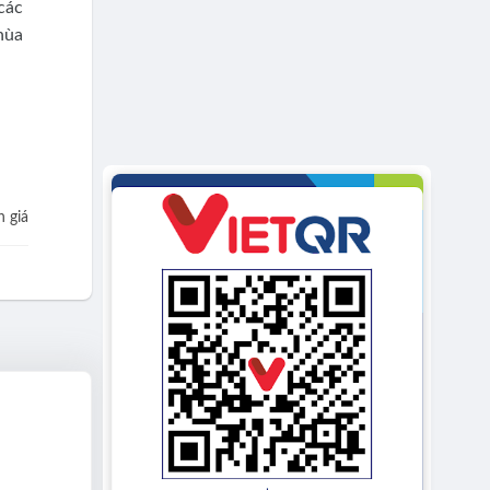
các
hùa
 giá