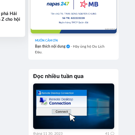
 phá Hải
 Z cho hội
MUỐN CẢM ƠN
Bạn thích nội dung
- Hãy ủng hộ Du Lịch
Đâu.
Đọc nhiều tuần qua
tháng 11 30, 2023
41