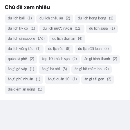
Chủ đề xem nhiều
du lịch bali
(1)
du lịch châu âu
(2)
du lịch hong kong
(1)
du lịch kỳ co
(1)
du lịch nước ngoài
(12)
du lịch sapa
(1)
du lịch singapore
(76)
du lịch thái lan
(4)
du lịch vũng tàu
(1)
du lịch úc
(8)
du lịch đài loan
(3)
quán cà phê
(2)
top 10 khách sạn
(2)
ăn gì bình thạnh
(2)
ăn gì gò vấp
(1)
ăn gì hà nội
(8)
ăn gì hồ chí minh
(9)
ăn gì phú nhuận
(1)
ăn gì quận 10
(1)
ăn gì sài gòn
(2)
địa điểm ăn uống
(1)