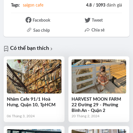
Tags:
saigon cafe
4.8
/
1093
đánh giá
Facebook
Tweet
Chia sẻ
Sao chép
Có thể bạn thích
Nhâm Cafe 91/1 Hoà
HARVEST MOON FARM
Hưng, Quận 10, TpHCM
22 Ðường 29 - Phường
Bình An - Quận 2
06 Tháng 3, 2024
20 Tháng 2, 2024