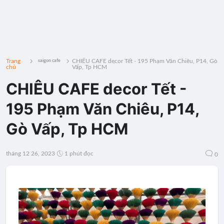
Trang
CHIÊU CAFE decor Tết - 195 Phạm Văn Chiêu, P14, Gò
saigon cafe
chủ
Vấp, Tp HCM
CHIÊU CAFE decor Tết -
195 Phạm Văn Chiêu, P14,
Gò Vấp, Tp HCM
tháng 12 26, 2023
1 phút đọc
0