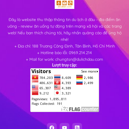
Đây là website thu thập thông tin du lịch ở đâu - địa điểm ăn
uông - review ăn uống tự động trên mạng xã hội và các trang
web! Nếu bạn thích chúng tôi, hãy nhấn quảng cáo để ủng hộ
nhé!
+ Địa chỉ: 188 Trương Công Định, Tân Bình, Hồ Chí Minh
+ Hotline báo lỗi: 0969.214.214
+ Mail for work: chungtsn@dulichdau.com
Lượt truy cập: