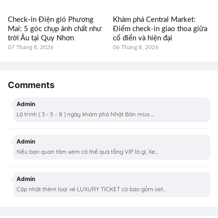
Check-in Điện gió Phương
Khám phá Central Market:
Mai: 5 góc chụp ảnh chất như
Điểm check-in giao thoa giữa
trời Âu tại Quy Nhơn
cổ điển và hiện đại
07 Tháng 8, 2026
06 Tháng 8, 2026
Comments
Admin
Lộ trình ( 3 - 5 - 8 ) ngày khám phá Nhật Bản mùa ...
Admin
Nếu bạn quan tâm xem có thể quà tằng VIP là gì, Xe...
Admin
Cập nhật thêm loại vé LUXURY TICKET có bao gồm set...