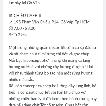
lúc này tại Gò Vấp
🧧 CHIÊU CAFE 🧧
📍 195 Phạm Văn Chiêu, P14, Gò Vấp, Tp HCM
⏱ 7:00 - 23:00
💸Từ 29ca
Một trong những quán decor Tết sớm có sự đầu tư
và rất chăm chút tỉ mỉ từng chi tiết và góc chụp.
Nổi bật là concept phơi nhang khi mang cả làng
hương xứ Huế với những cây hương được kết lại
với nhau thành từng bó tạo nên một rừng hương
nhiều màu sắc.
Rồi còn concept cá chép hoá rồng đầy lung linh, kế
tiếp là concept chúc Tết với hẳn khu chụp với
những chiếc bao ly xì đỏ kèm theo bánh chưng hay
dưa hấu đậm chất Tết cổ truyền. Chưa hết còn