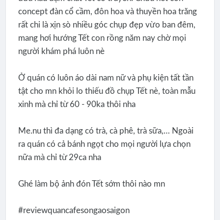
concept đàn cổ cầm, đôn hoa và thuyền hoa trăng
rất chi là xịn sò nhiều góc chụp đẹp vừo ban đêm,
mang hơi hướng Tết con rồng năm nay chờ mọi
người khám phá luôn nè
Ở quán có luôn áo dài nam nữ và phụ kiện tất tần
tật cho mn khỏi lo thiếu đồ chụp Tết nè, toàn mẫu
xinh mà chỉ từ 60 - 90ka thôi nha
Me.nu thì đa dạng có trà, cà phê, trà sữa,… Ngoài
ra quán có cả bánh ngọt cho mọi người lựa chọn
nữa mà chỉ từ 29ca nha
Ghé làm bộ ảnh đón Tết sớm thôi nào mn
#reviewquancafesongaosaigon