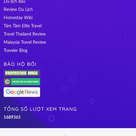
Du lịch đâu
Review Du Lịch
Homestay Wiki
Tâm Tâm Elite Travel
Travel Thailand Review
Malaysia Travel Review
Traveler Blog
BẢO HỘ BỞI
TỔNG SỐ LƯỢT XEM TRANG
1
6
8
9
3
6
5