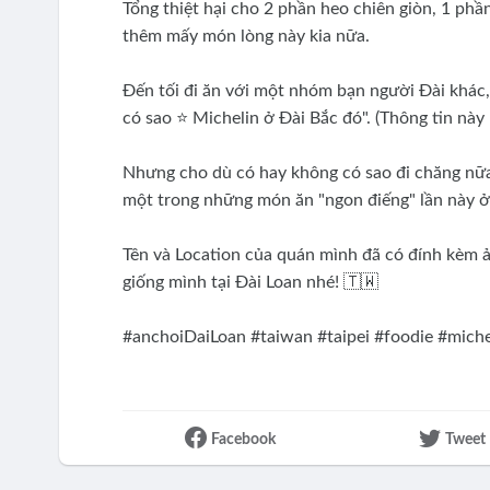
Tổng thiệt hại cho 2 phần heo chiên giòn, 1 phầ
thêm mấy món lòng này kia nữa.
Đến tối đi ăn với một nhóm bạn người Đài khác,
có sao ⭐️ Michelin ở Đài Bắc đó". (Thông tin n
Nhưng cho dù có hay không có sao đi chăng nữa 
một trong những món ăn "ngon điếng" lần này ở 
Tên và Location của quán mình đã có đính kèm 
giống mình tại Đài Loan nhé! 🇹🇼
#anchoiDaiLoan #taiwan #taipei #foodie #mich
Facebook
Tweet