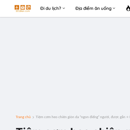
Đi du lịch?
Địa điểm ăn uống
Trang chủ
Tiệm cơm heo chiên giòn da “ngon điếng” người, được gắn ⭐️ M