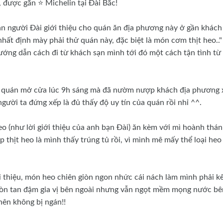
được gắn ⭐️ Michelin tại Đài Bắc!
n người Đài giới thiệu cho quán ăn địa phương này ở gần khách
hất định mày phải thử quán này, đặc biệt là món cơm thịt heo.."
ướng dẫn cách đi từ khách sạn mình tới đó một cách tận tình từ
, quán mở cửa lúc 9h sáng mà đã nườm nượp khách địa phương 
gười ta đứng xếp là đủ thấy độ uy tín của quán rồi nhỉ ^^.
eo (như lời giới thiệu của anh bạn Đài) ăn kèm với mì hoành thán
 thịt heo là mình thấy trúng tủ rồi, vì mình mê mấy thể loại heo
thiệu, món heo chiên giòn ngon nhức cái nách làm mình phải k
iòn tan đậm gia vị bên ngoài nhưng vẫn ngọt mềm mọng nước bê
 nên không bị ngán!!