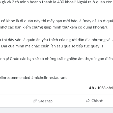
n gà và 2 tô mình hoành thánh là 430 khoai! Ngoài ra ở quán còn
 có khoe là đi quán này thì mấy bạn mới bảo là "mày đã ăn ở qu
ày nhờ các bạn kiểm chứng giúp mình thử xem có đúng không?).
thì đây vẫn là quán ăn yêu thích của người dân địa phương và l
Đài của mình mà chắc chắn lần sau qua sẽ tiếp tục quay lại.
ảnh ạ! Chúc các bạn sẽ có những trải nghiệm ẩm thực "ngon điến
elinrecommended #michelinrestaurant
4.8
/
1058
đánh
Chia sẻ
Sao chép