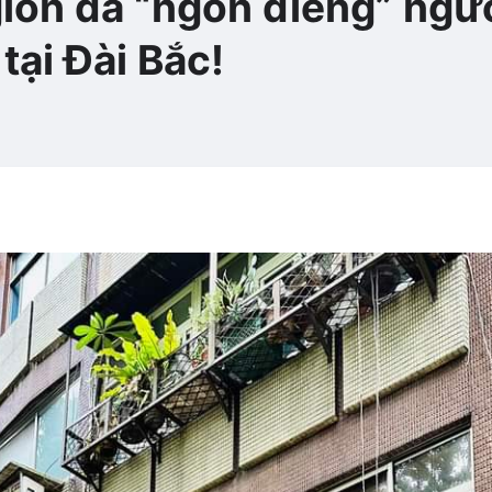
iòn da “ngon điếng” ngườ
tại Đài Bắc!