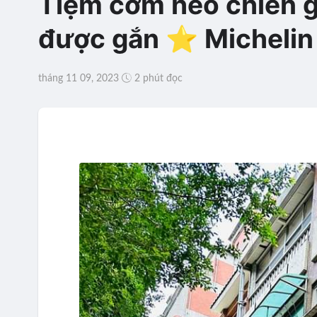
Tiệm cơm heo chiên g
được gắn ⭐️ Michelin 
tháng 11 09, 2023
2 phút đọc