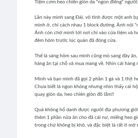
Tiệm cơm heo chiên giòn da "ngon điếng" người, 
Lần này mình sang Đài, vô tình được một anh bạ
mình ở, chỉ cách nhau 1 block đường. Ảnh nói "n
Ảnh còn chở mình tới nơi chỉ vào cửa tiệm và h
đêm hôm trước lúc quán đã đóng cửa.
Thế là sáng hôm sau mình cũng mò sang đây ăn
hàng ăn tại chỗ và mua mang về. Nhìn cái hàng n
Mình và bạn mình đã gọi 2 phần 1 gà và 1 thịt h
Chưa biết là ngon không nhưng nhìn thấy cái hộp
quay giòn da, heo chiên giòn đồ lắm!!
Quả không hổ danh được người địa phương giới 
thêm 1 phần nữa ăn cho đã cái nư, miếng heo g
trong chứ không bị khô, và đặc biệt là rất ít mỡ