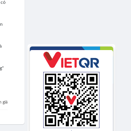
 có
án
à
g"
 giá