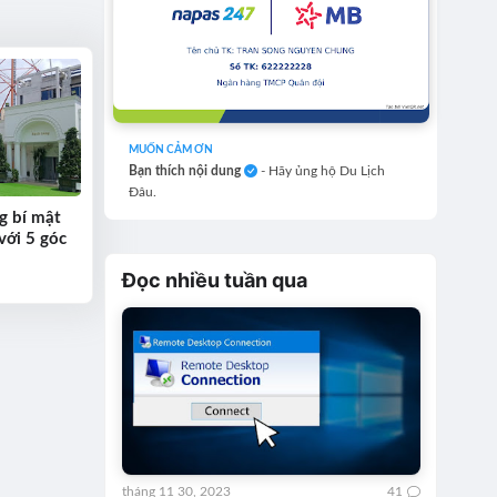
MUỐN CẢM ƠN
Bạn thích nội dung
- Hãy ủng hộ Du Lịch
Đâu.
g bí mật
với 5 góc
Đọc nhiều tuần qua
tháng 11 30, 2023
41