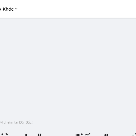
Khác
ichelin tại Đài Bắc!