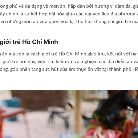
ong phú và đa dạng về món ăn, hấp dẫn bởi hương vị đậm đà, gia
ây chính là sự kết hợp hài hòa giữa các nguyên liệu địa phương 
ên những món ăn vừa quen vừa lạ, thu hút không chỉ giới trẻ m
giới trẻ Hồ Chí Minh
ăn mà còn là cách giới trẻ Hồ Chí Minh giao lưu, kết nối với bạ
 giới trẻ nơi đây, việc tìm kiếm và trải nghiệm các địa điểm ăn v
sống, góp phần tăng sức hút của ẩm thực ăn vặt tại thành phố H