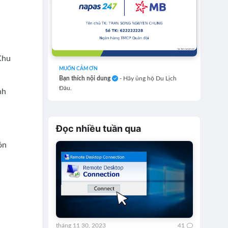
Khu
MUỐN CẢM ƠN
Bạn thích nội dung
- Hãy ủng hộ Du Lịch
Đâu.
nh
Đọc nhiều tuần qua
ón
u
tháng 11 30, 2023
41