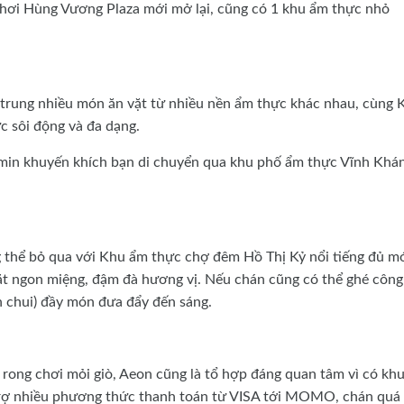
 chơi Hùng Vương Plaza mới mở lại, cũng có 1 khu ẩm thực nhỏ
 trung nhiều món ăn vặt từ nhiều nền ẩm thực khác nhau, cùng 
c sôi động và đa dạng.
dmin khuyến khích bạn di chuyển qua khu phố ẩm thực Vĩnh Khá
 thể bỏ qua với Khu ẩm thực chợ đêm Hồ Thị Kỷ nổi tiếng đủ m
 vặt ngon miệng, đậm đà hương vị. Nếu chán cũng có thể ghé công
n chui) đầy món đưa đẩy đến sáng.
ong chơi mỏi giò, Aeon cũng là tổ hợp đáng quan tâm vì có kh
 trợ nhiều phương thức thanh toán từ VISA tới MOMO, chán quá