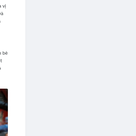
 vị
và
à
n bè
ặt
ồ