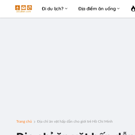
Đi du lịch?
Địa điểm ăn uống
Trang chủ
Địa chỉ ăn vặt hấp dẫn cho giới trẻ Hồ Chí Minh