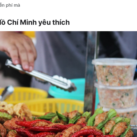
iễn phí mà
Hồ Chí Minh yêu thích