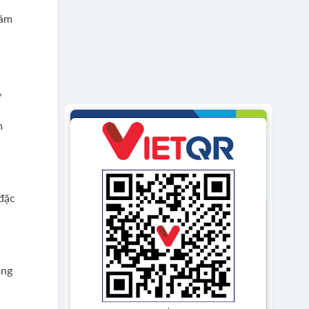
hám
,
m
đặc
ung