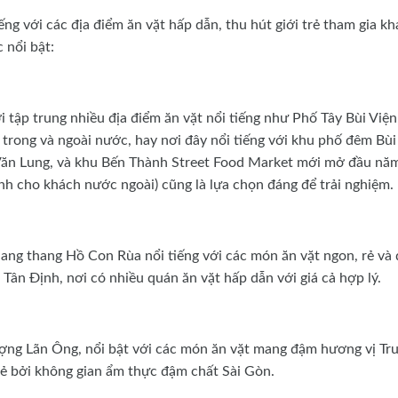
ng với các địa điểm ăn vặt hấp dẫn, thu hút giới trẻ tham gia k
 nổi bật:
 tập trung nhiều địa điểm ăn vặt nổi tiếng như Phố Tây Bùi Viện
trong và ngoài nước, hay nơi đây nổi tiếng với khu phố đêm Bùi
 Văn Lung, và khu Bến Thành Street Food Market mới mở đầu nă
nh cho khách nước ngoài) cũng là lựa chọn đáng để trải nghiệm.
ng thang Hồ Con Rùa nổi tiếng với các món ăn vặt ngon, rẻ và 
Tân Định, nơi có nhiều quán ăn vặt hấp dẫn với giá cả hợp lý.
ợng Lãn Ông, nổi bật với các món ăn vặt mang đậm hương vị Tr
rẻ bởi không gian ẩm thực đậm chất Sài Gòn.