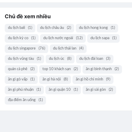
Chủ đề xem nhiều
du lịch bali
(1)
du lịch châu âu
(2)
du lịch hong kong
(1)
du lịch kỳ co
(1)
du lịch nước ngoài
(12)
du lịch sapa
(1)
du lịch singapore
(76)
du lịch thái lan
(4)
du lịch vũng tàu
(1)
du lịch úc
(8)
du lịch đài loan
(3)
quán cà phê
(2)
top 10 khách sạn
(2)
ăn gì bình thạnh
(2)
ăn gì gò vấp
(1)
ăn gì hà nội
(8)
ăn gì hồ chí minh
(9)
ăn gì phú nhuận
(1)
ăn gì quận 10
(1)
ăn gì sài gòn
(2)
địa điểm ăn uống
(1)