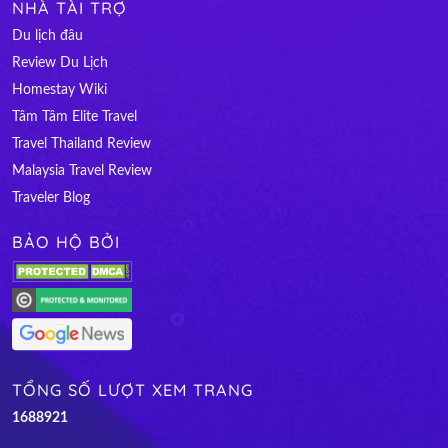
NHÀ TÀI TRỢ
Du lịch đâu
Review Du Lịch
Homestay Wiki
Tâm Tâm Elite Travel
Travel Thailand Review
Malaysia Travel Review
Traveler Blog
BẢO HỘ BỞI
TỔNG SỐ LƯỢT XEM TRANG
1
6
8
8
9
2
1