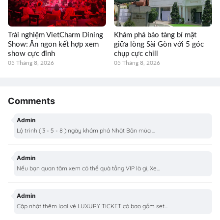
Trải nghiệm VietCharm Dining
Khám phá bảo tàng bí mật
Show: Ăn ngon kết hợp xem
giữa lòng Sài Gòn với 5 góc
show cực đỉnh
chụp cực chill
05 Tháng 8, 2026
05 Tháng 8, 2026
Comments
Admin
Lộ trình ( 3 - 5 - 8 ) ngày khám phá Nhật Bản mùa ...
Admin
Nếu bạn quan tâm xem có thể quà tằng VIP là gì, Xe...
Admin
Cập nhật thêm loại vé LUXURY TICKET có bao gồm set...