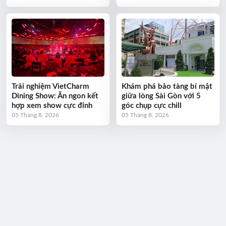
Trải nghiệm VietCharm
Khám phá bảo tàng bí mật
Dining Show: Ăn ngon kết
giữa lòng Sài Gòn với 5
hợp xem show cực đỉnh
góc chụp cực chill
05 Tháng 8, 2026
05 Tháng 8, 2026