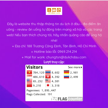
Đây là website thu thập thông tin du lịch ở đâu - địa điểm ăn
uông - review ăn uống tự động trên mạng xã hội và các trang
web! Nếu bạn thích chúng tôi, hãy nhấn quảng cáo để ủng hộ
nhé!
+ Địa chỉ: 188 Trương Công Định, Tân Bình, Hồ Chí Minh
+ Hotline báo lỗi: 0969.214.214
+ Mail for work: chungtsn@dulichdau.com
Lượt truy cập: