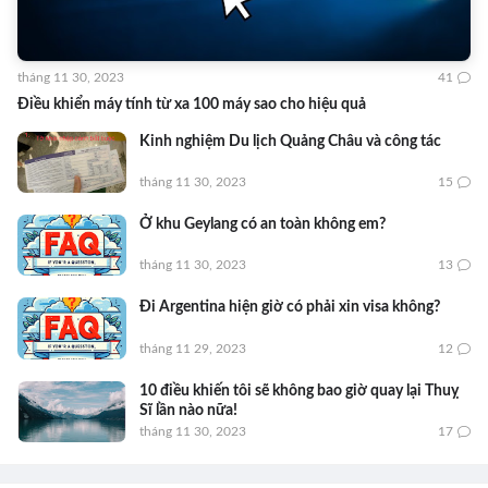
tháng 11 30, 2023
41
Điều khiển máy tính từ xa 100 máy sao cho hiệu quả
Kinh nghiệm Du lịch Quảng Châu và công tác
tháng 11 30, 2023
15
Ở khu Geylang có an toàn không em?
tháng 11 30, 2023
13
Đi Argentina hiện giờ có phải xin visa không?
tháng 11 29, 2023
12
10 điều khiến tôi sẽ không bao giờ quay lại Thuỵ
Sĩ lần nào nữa!
tháng 11 30, 2023
17