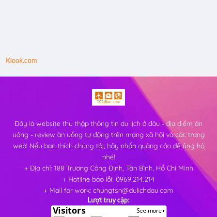
Klook.com
Đây là website thu thập thông tin du lịch ở đâu - địa điểm ăn
uông - review ăn uống tự động trên mạng xã hội và các trang
web! Nếu bạn thích chúng tôi, hãy nhấn quảng cáo để ủng hộ
nhé!
+ Địa chỉ: 188 Trương Công Định, Tân Bình, Hồ Chí Minh
+ Hotline báo lỗi: 0969.214.214
+ Mail for work: chungtsn@dulichdau.com
Lượt truy cập: