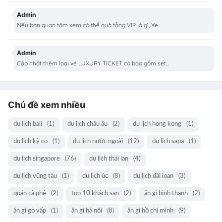
Admin
Nếu bạn quan tâm xem có thể quà tằng VIP là gì, Xe...
Admin
Cập nhật thêm loại vé LUXURY TICKET có bao gồm set...
Chủ đề xem nhiều
du lịch bali
(1)
du lịch châu âu
(2)
du lịch hong kong
(1)
du lịch kỳ co
(1)
du lịch nước ngoài
(12)
du lịch sapa
(1)
du lịch singapore
(76)
du lịch thái lan
(4)
du lịch vũng tàu
(1)
du lịch úc
(8)
du lịch đài loan
(3)
quán cà phê
(2)
top 10 khách sạn
(2)
ăn gì bình thạnh
(2)
ăn gì gò vấp
(1)
ăn gì hà nội
(8)
ăn gì hồ chí minh
(9)