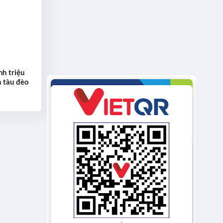
h triệu
n tàu đèo