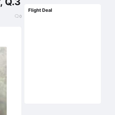
, Q.3
Flight Deal
0