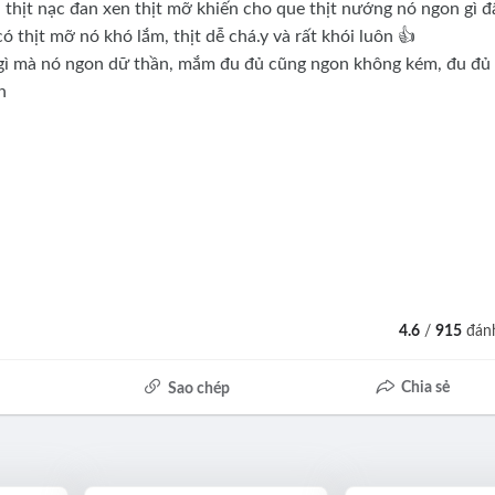
ì thịt nạc đan xen thịt mỡ khiến cho que thịt nướng nó ngon gì đ
 thịt mỡ nó khó lắm, thịt dễ chá.y và rất khói luôn 👍
gì mà nó ngon dữ thần, mắm đu đủ cũng ngon không kém, đu đủ
nn
4.6
/
915
đánh
Chia sẻ
Sao chép