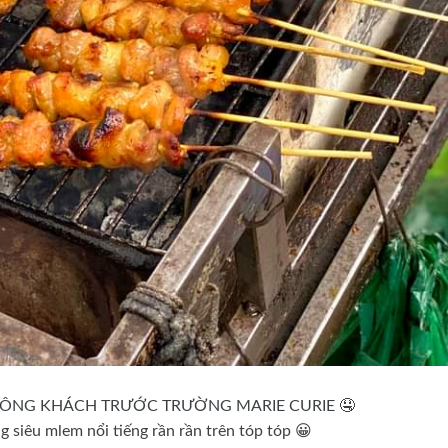
 ĐÔNG KHÁCH TRƯỚC TRƯỜNG MARIE CURIE 🤤
g siêu mlem nổi tiếng rần rần trên tóp tóp 😀