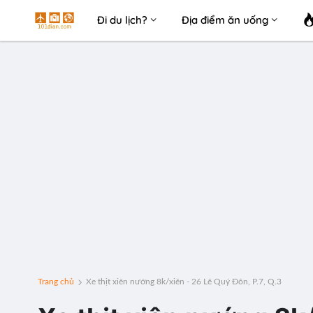
Đi du lịch?
Địa điểm ăn uống
Trang chủ
Xe thịt xiên nướng 8k/xiên - 26 Lê Quý Đôn, P.7, Q.3