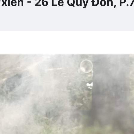
xiên - 26 Lê Quý Đôn, P.7