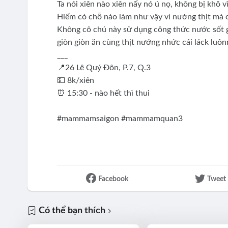
Ta nói xiên nào xiên nấy nó ú nọ, không bị khô v
Hiếm có chỗ nào làm như vậy vì nướng thịt mà có
Không cô chú này sử dụng công thức nước sốt 
giòn giòn ăn cùng thịt nướng nhức cái láck luô
___
📍26 Lê Quý Đôn, P.7, Q.3
💵 8k/xiên
⏰ 15:30 - nào hết thì thui
#mammamsaigon #mammamquan3
Facebook
Tweet
Có thể bạn thích