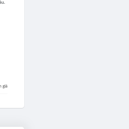
âu.
 giá