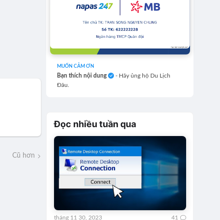
MUỐN CẢM ƠN
Bạn thích nội dung
- Hãy ủng hộ Du Lịch
Đâu.
Đọc nhiều tuần qua
Cũ hơn
tháng 11 30, 2023
41