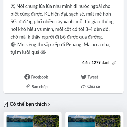
🤔 Nói chung lúa lúa như mình đi nước ngoài cho
biết cũng được. KL hiện đại, sạch sẽ, mát mẻ hơn
SG, đường phố nhiều cây xanh, mỗi tội giao thông
hơi khó hiểu vs mình, mỗi cột có tới 3-4 đèn đỏ,
chờ mãi k thấy người đi bộ được qua đường.
😂 Mn siêng thì sắp xếp đi Penang, Malacca nha,
tụi m lười quá 😂
4.6
/
1279
đánh giá
Facebook
Tweet
Chia sẻ
Sao chép
Có thể bạn thích