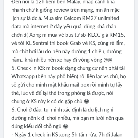
Đến nơi là 12h kém bên Malay, nhập cảnh khá
nhanh chứ k giống review trên mạng, mn ăn mặc
lịch sự là đc á. Mua sim Celcom RM27 unlimited
data mà internet ở đây yếu quá, dùng khá chập
chờn :(( Xong m mua vé bus từ sb-KLCC giá RM15,
về tới KL Sentral thì book Grab về KS, cũng rẻ lắm,
mà chờ hơi lâu do bên này đường 1 chiều, đường
hầm...khá nhiều nên xe hay đi vòng vòng @@
5. Check in KS: m book dạng chung cư nên phải tải
Whatsapp (bên này phổ biến) rồi liên lạc vs chủ, họ
sẽ gửi cho mình mật khẩu mail box rồi mình tự lấy
thẻ, lúc về để lại thẻ trong phòng là được, nói
chung ở KS này k có đc gặp chủ 😂
6. Chơi ở đâu: tụi mình xác định là du lịch nghỉ
dưỡng nên k đi chơi nhiều, mà bạn m lười nên qua
đúng kiểu đổi chỗ ngủ 😂
- Ngày 1 check in KS xong 5h tắm rửa, 7h đi Jalan