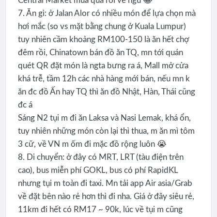
Central Market mua quà rồi về ngủ 😂
7. Ăn gì: ở Jalan Alor có nhiều món để lựa chọn mà
hơi mắc (so vs mặt bằng chung ở Kuala Lumpur)
tuy nhiên cầm khoảng RM100-150 là ăn hết chợ
đêm rồi, Chinatown bán đồ ăn TQ, mn tới quán
quét QR đặt món là ngta bưng ra á, Mall mở cửa
khá trễ, tầm 12h các nhà hàng mới bán, nếu mn k
ăn đc đồ Ấn hay TQ thì ăn đồ Nhật, Hàn, Thái cũng
đc á
Sáng N2 tụi m đi ăn Laksa và Nasi Lemak, khá ổn,
tuy nhiên những món còn lại thì thua, m ăn mì tôm
3 cữ, về VN m ốm đi mặc đồ rộng luôn 😭
8. Di chuyển: ở đây có MRT, LRT (tàu điện trên
cao), bus miễn phí GOKL, bus có phí RapidKL
nhưng tụi m toàn đi taxi. Mn tải app Air asia/Grab
về đặt bên nào rẻ hơn thì đi nha. Giá ở đây siêu rẻ,
11km đi hết có RM17 ~ 90k, lúc về tụi m cũng