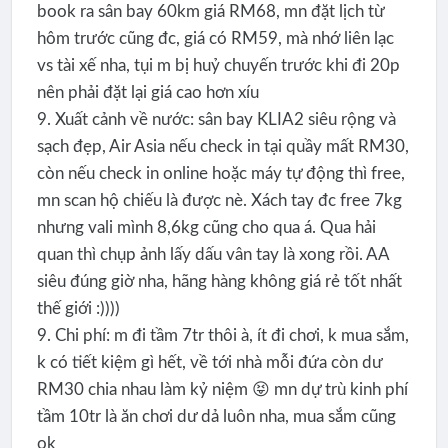
book ra sân bay 60km giá RM68, mn đặt lịch từ
hôm trước cũng đc, giá có RM59, mà nhớ liên lạc
vs tài xế nha, tụi m bị huỷ chuyến trước khi đi 20p
nên phải đặt lại giá cao hơn xíu
9. Xuất cảnh về nước: sân bay KLIA2 siêu rộng và
sạch đẹp, Air Asia nếu check in tại quầy mất RM30,
còn nếu check in online hoặc máy tự động thì free,
mn scan hộ chiếu là được nè. Xách tay đc free 7kg
nhưng vali mình 8,6kg cũng cho qua á. Qua hải
quan thì chụp ảnh lấy dấu vân tay là xong rồi. AA
siêu đúng giờ nha, hãng hàng không giá rẻ tốt nhất
thế giới :))))
9. Chi phí: m đi tầm 7tr thôi à, ít đi chơi, k mua sắm,
k có tiết kiệm gì hết, về tới nhà mỗi đứa còn dư
RM30 chia nhau làm kỷ niệm 😝 mn dự trù kinh phí
tầm 10tr là ăn chơi dư dả luôn nha, mua sắm cũng
ok