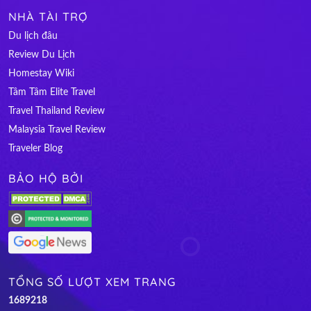
NHÀ TÀI TRỢ
Du lịch đâu
Review Du Lịch
Homestay Wiki
Tâm Tâm Elite Travel
Travel Thailand Review
Malaysia Travel Review
Traveler Blog
BẢO HỘ BỞI
TỔNG SỐ LƯỢT XEM TRANG
1
6
8
9
2
1
8