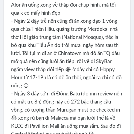
Alor ăn uống xong về tháp đôi chụp hình, mà tối
quá k có mấy hình đẹp.
- Ngày 2 dậy trễ nên cũng đi ăn xong dạo 1 vòng
qua chùa Thiên Hậu, quảng trường Merdeka, nhà
thờ Hồi giáo trung tâm (National Mosque), tiếc là
bỏ qua khu Tiểu Ấn do trời mưa, ngày hôm sau thì
lười. Tối tụi m đi ăn ở Chinatown mà đồ ăn TQ dầu
mỡ quá nên cũng lười ăn tiếp, rồi về đi SkyBar
ngắm view tháp đôi tiếp 😂 ở đây chỉ có Happy
Hour từ 17-19h là có đồ ăn thôi, ngoài ra chỉ có đồ
uống 😞
- Ngày 3 dậy sớm đi Động Batu (do mn review nên
có mặt trc 8h) động này có 272 bậc thang cầu
vồng, có tượng thần Murugan must be checked in
😂 xong rủ bạn đi Malacca mà bạn lười thế là về
KLCC đi Pavillion Mall ăn uống mua sắm. Sau đó đi