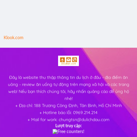
Klook.com
Đây là website thu thập thông tin du lịch ở đâu - địa điểm ăn
uông - review ăn uống tự động trên mạng xã hội và các trang
web! Nếu bạn thích chúng tôi, hãy nhấn quảng cáo để ủng hộ
nhé!
+ Địa chỉ: 188 Trương Công Định, Tân Bình, Hồ Chí Minh
+ Hotline báo lỗi: 0969.214.214
+ Mail for work: chungtsn@dulichdau.com
Lượt truy cập: