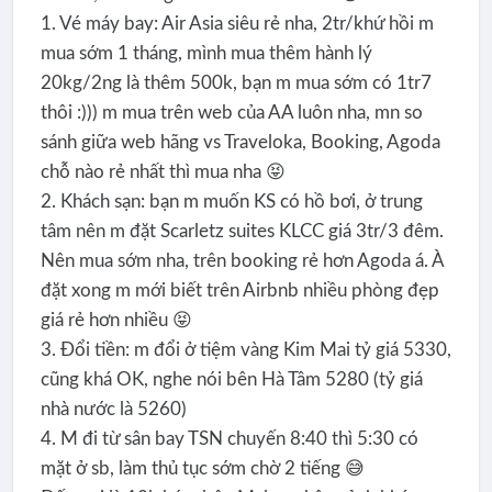
1. Vé máy bay: Air Asia siêu rẻ nha, 2tr/khứ hồi m
mua sớm 1 tháng, mình mua thêm hành lý
20kg/2ng là thêm 500k, bạn m mua sớm có 1tr7
thôi :))) m mua trên web của AA luôn nha, mn so
sánh giữa web hãng vs Traveloka, Booking, Agoda
chỗ nào rẻ nhất thì mua nha 😝
2. Khách sạn: bạn m muốn KS có hồ bơi, ở trung
tâm nên m đặt Scarletz suites KLCC giá 3tr/3 đêm.
Nên mua sớm nha, trên booking rẻ hơn Agoda á. À
đặt xong m mới biết trên Airbnb nhiều phòng đẹp
giá rẻ hơn nhiều 😝
3. Đổi tiền: m đổi ở tiệm vàng Kim Mai tỷ giá 5330,
cũng khá OK, nghe nói bên Hà Tâm 5280 (tỷ giá
nhà nước là 5260)
4. M đi từ sân bay TSN chuyến 8:40 thì 5:30 có
mặt ở sb, làm thủ tục sớm chờ 2 tiếng 😅