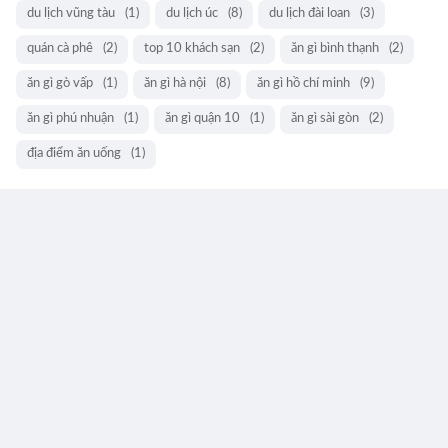
du lịch vũng tàu
(1)
du lịch úc
(8)
du lịch đài loan
(3)
quán cà phê
(2)
top 10 khách sạn
(2)
ăn gì bình thạnh
(2)
ăn gì gò vấp
(1)
ăn gì hà nội
(8)
ăn gì hồ chí minh
(9)
ăn gì phú nhuận
(1)
ăn gì quận 10
(1)
ăn gì sài gòn
(2)
địa điểm ăn uống
(1)