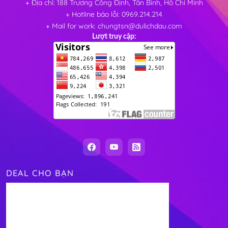
+ Địa chỉ: 188 Trương Công Định, Tân Bình, Hồ Chí Minh
+ Hotline báo lỗi: 0969.214.214
+ Mail for work: chungtsn@dulichdau.com
Lượt truy cập:
DEAL CHO BẠN