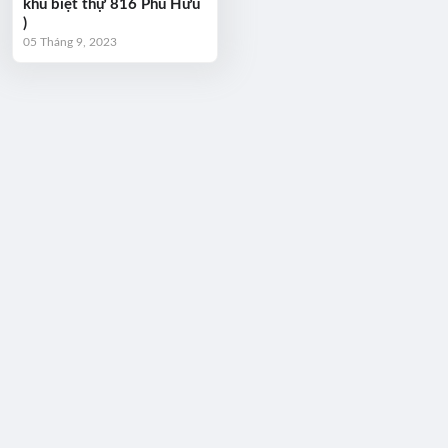
khu biệt thự 816 Phú Hữu
)
05 Tháng 9, 2023