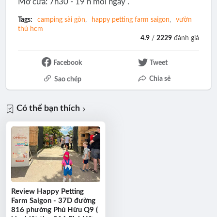
Mở cửa: 7h30 - 19 h mỗi ngày .
Tags:
camping sài gòn
happy petting farm saigon
vườn
thú hcm
4.9
/
2229
đánh giá
Facebook
Tweet
Chia sẻ
Sao chép
Có thể bạn thích
Review Happy Petting
Farm Saigon - 37D đường
816 phường Phú Hữu Q9 (