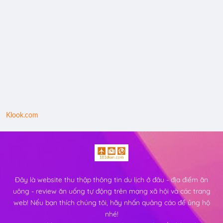
Klook.com
Đây là website thu thập thông tin du lịch ở đâu - địa điểm ăn
uông - review ăn uống tự động trên mạng xã hội và các trang
web! Nếu bạn thích chúng tôi, hãy nhấn quảng cáo để ủng hộ
nhé!