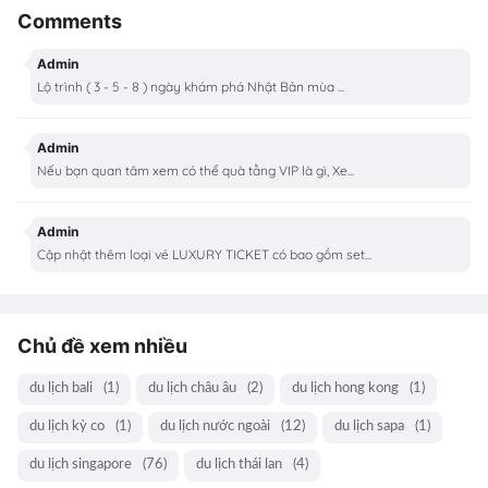
Comments
Admin
Lộ trình ( 3 - 5 - 8 ) ngày khám phá Nhật Bản mùa ...
Admin
Nếu bạn quan tâm xem có thể quà tằng VIP là gì, Xe...
Admin
Cập nhật thêm loại vé LUXURY TICKET có bao gồm set...
Chủ đề xem nhiều
du lịch bali
(1)
du lịch châu âu
(2)
du lịch hong kong
(1)
du lịch kỳ co
(1)
du lịch nước ngoài
(12)
du lịch sapa
(1)
du lịch singapore
(76)
du lịch thái lan
(4)