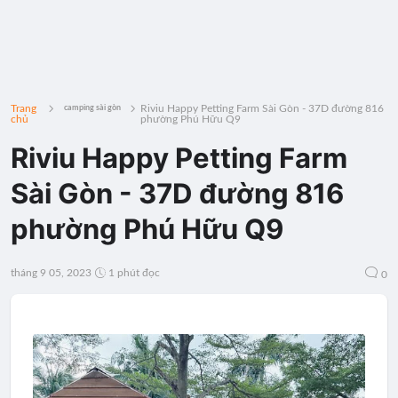
Trang
Riviu Happy Petting Farm Sài Gòn - 37D đường 816
camping sài gòn
chủ
phường Phú Hữu Q9
Riviu Happy Petting Farm
Sài Gòn - 37D đường 816
phường Phú Hữu Q9
tháng 9 05, 2023
1 phút đọc
0