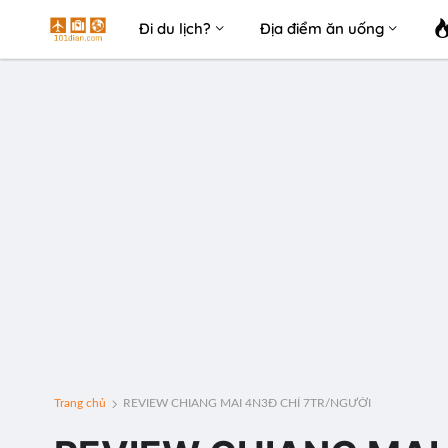
Đi du lịch?
Địa điểm ăn uống
Trang chủ
REVIEW CHIANG MAI 4N3Đ CHỈ 7TR/NGƯỜI