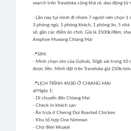
search trên Traveloka cũng khá rẻ, dao động từ
- Lần này tụi mình đi nhóm 7 người nên chọn 1
3 phòng ngủ, 1 phòng khách, 1 phòng ăn, 5 nhà v
sẽ, gần các điểm ăn chơi. Giá là 3500k/đêm, sh
Amphoe Mueang Chiang Mai
📍SIM:
- Mình chọn sim của Gohub, 50gb xài trong 10 ng
được liền. Mình đặt trên Traveloka giá 250k/sim
📍LỊCH TRÌNH 4N3Đ Ở CHIANG MAI
🌿Ngày 1:
- Di chuyển đến Chiang Mai
- Check-in khách sạn
- Ăn trưa ở Cherng Doi Roasted Chicken
- Khu tổ hợp One Nimman
- Chợ đêm Wualai