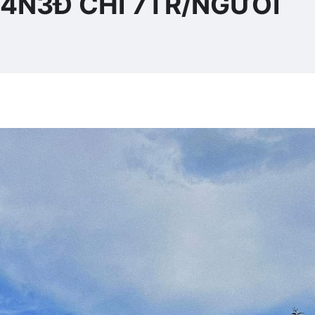
 4N3Đ CHỈ 7TR/NGƯỜI