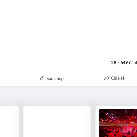
4.8
/
649
đánh
Chia sẻ
Sao chép