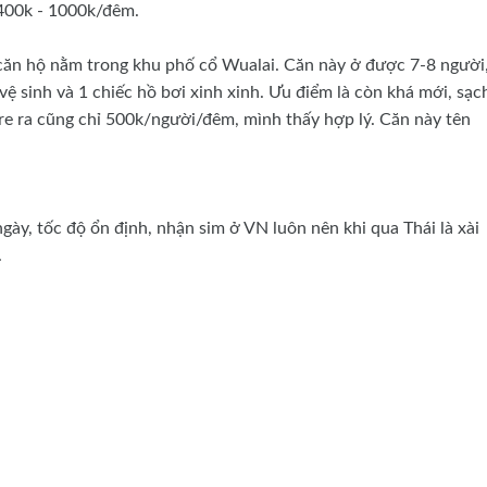
 400k - 1000k/đêm.
 căn hộ nằm trong khu phố cổ Wualai. Căn này ở được 7-8 người
ệ sinh và 1 chiếc hồ bơi xinh xinh. Ưu điểm là còn khá mới, sạc
are ra cũng chỉ 500k/người/đêm, mình thấy hợp lý. Căn này tên
ày, tốc độ ổn định, nhận sim ở VN luôn nên khi qua Thái là xài
.