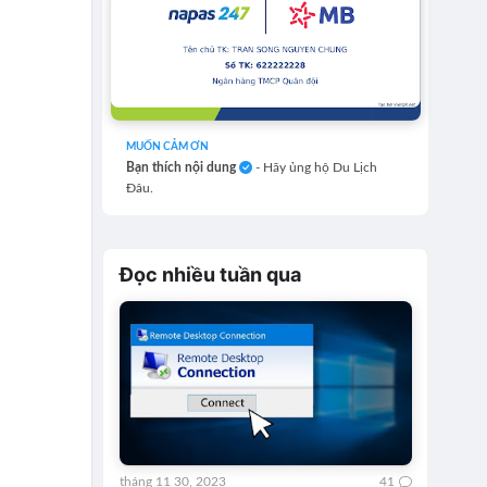
MUỐN CẢM ƠN
Bạn thích nội dung
- Hãy ủng hộ Du Lịch
Đâu.
Đọc nhiều tuần qua
tháng 11 30, 2023
41