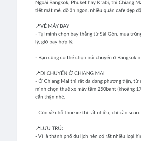
Ngoài Bangkok, Phuket hay Krabi, thì Chiang Ma
tiết mát mẻ, đồ ăn ngon, nhiều quán cafe đẹp đặc 
📍VÉ MÁY BAY
- Tụi mình chọn bay thẳng từ Sài Gòn, mua trú
lý, giờ bay hợp lý.
- Bạn cũng có thể chọn nối chuyến ở Bangkok nh
📍DI CHUYỂN Ở CHIANG MAI
- Ở Chiang Mai thì rất đa dạng phương tiện, từ n
mình chọn thuê xe máy tầm 250baht (khoảng 170
cẩn thận nhé.
- Còn về chỗ thuê xe thì rất nhiều, chỉ cần sear
📍LƯU TRÚ:
- Vì là thành phố du lịch nên có rất nhiều loại 