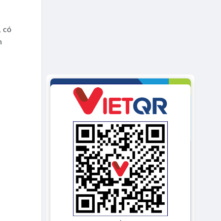
, có
h