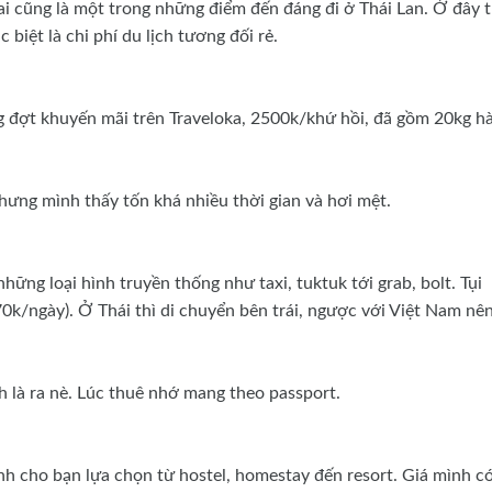
i cũng là một trong những điểm đến đáng đi ở Thái Lan. Ở đây 
biệt là chi phí du lịch tương đối rẻ.
ng đợt khuyến mãi trên Traveloka, 2500k/khứ hồi, đã gồm 20kg h
ưng mình thấy tốn khá nhiều thời gian và hơi mệt.
hững loại hình truyền thống như taxi, tuktuk tới grab, bolt. Tụi
k/ngày). Ở Thái thì di chuyển bên trái, ngược với Việt Nam nê
ch là ra nè. Lúc thuê nhớ mang theo passport.
hình cho bạn lựa chọn từ hostel, homestay đến resort. Giá mình c