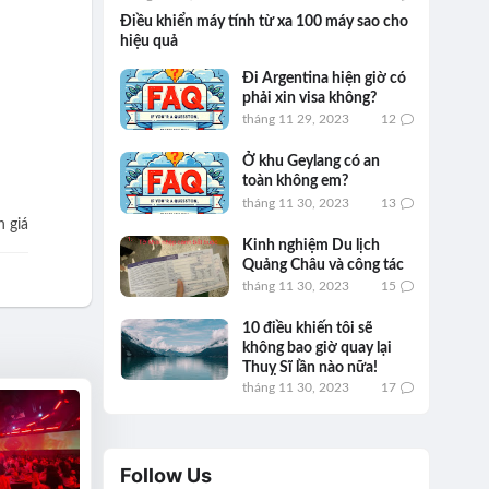
Điều khiển máy tính từ xa 100 máy sao cho
hiệu quả
Đi Argentina hiện giờ có
phải xin visa không?
tháng 11 29, 2023
12
Ở khu Geylang có an
toàn không em?
tháng 11 30, 2023
13
 giá
Kinh nghiệm Du lịch
Quảng Châu và công tác
tháng 11 30, 2023
15
10 điều khiến tôi sẽ
không bao giờ quay lại
Thuỵ Sĩ lần nào nữa!
tháng 11 30, 2023
17
Follow Us