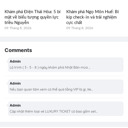
Khám phá Điện Thái Hòa: 5 bí
Khám phá Ngọ Môn Huế: Bí
mật về biểu tượng quyền lực
kíp check-in và trải nghiệm
triều Nguyễn
cực chất
09 Tháng 8, 2026
09 Tháng 8, 2026
Comments
Admin
Lộ trình ( 3 - 5 - 8 ) ngày khám phá Nhật Bản mùa ...
Admin
Nếu bạn quan tâm xem có thể quà tằng VIP là gì, Xe...
Admin
Cập nhật thêm loại vé LUXURY TICKET có bao gồm set...