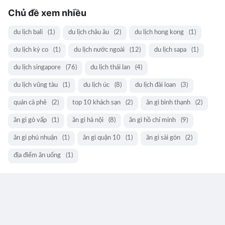
Chủ đề xem nhiều
du lịch bali
(1)
du lịch châu âu
(2)
du lịch hong kong
(1)
du lịch kỳ co
(1)
du lịch nước ngoài
(12)
du lịch sapa
(1)
du lịch singapore
(76)
du lịch thái lan
(4)
du lịch vũng tàu
(1)
du lịch úc
(8)
du lịch đài loan
(3)
quán cà phê
(2)
top 10 khách sạn
(2)
ăn gì bình thạnh
(2)
ăn gì gò vấp
(1)
ăn gì hà nội
(8)
ăn gì hồ chí minh
(9)
ăn gì phú nhuận
(1)
ăn gì quận 10
(1)
ăn gì sài gòn
(2)
địa điểm ăn uống
(1)