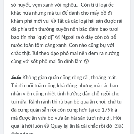
sò huyết, vẹm xanh với nghêu... Còn ti tỉ loại ốc
khác nữa nhưng mà tui để dành cho mấy bồ đi
khám phá mới vui 😉 Tất cả các loại hải sản được rải
đá phía trên thường xuyên nên bảo đảm bao tươi
bao tín nha "quý dị" 😤 Ngoài ra ở đây còn có bể
nước toàn tôm càng xanh. Con nào cũng bự với
chắc thịt. Tui theo đạo phô mai nên đem ra nướng
cùng với sốt phô mai ăn dính lắm 😗
🛵🛵 Không gian quán cũng rộng rãi, thoáng mát.
Tui đi cuối tuần cũng khá đông nhưng mà các bạn
nhân viên cũng nhiệt tình hướng dẫn chỗ ngồi cho
tui nữa. Rảnh rảnh thì rủ bạn bè qua ăn chơi, chứ tui
đã cưng quán sẵn rồi còn cưng hơn tại có 179k à
mà được ăn vừa bò vừa ăn hải sản tươi như dị. Hời
quá là hời luôn 😋 Quay lại ăn là cái chắc rồi đó :3￼