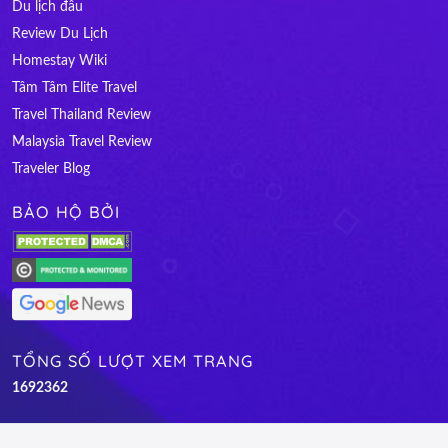
Du lịch đâu
Review Du Lịch
Homestay Wiki
Tâm Tâm Elite Travel
Travel Thailand Review
Malaysia Travel Review
Traveler Blog
BẢO HỘ BỞI
TỔNG SỐ LƯỢT XEM TRANG
1
6
9
2
3
6
2