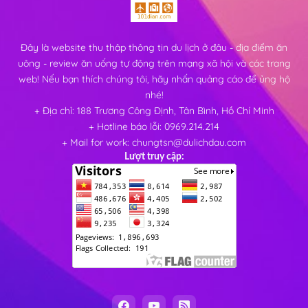
Đây là website thu thập thông tin du lịch ở đâu - địa điểm ăn
uông - review ăn uống tự động trên mạng xã hội và các trang
web! Nếu bạn thích chúng tôi, hãy nhấn quảng cáo để ủng hộ
nhé!
+ Địa chỉ: 188 Trương Công Định, Tân Bình, Hồ Chí Minh
+ Hotline báo lỗi: 0969.214.214
+ Mail for work: chungtsn@dulichdau.com
Lượt truy cập: