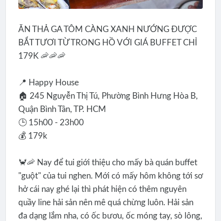
ĂN THẢ GA TÔM CÀNG XANH NƯỚNG ĐƯỢC
BẮT TƯƠI TỪ TRONG HỒ VỚI GIÁ BUFFET CHỈ
179K 🦐🦐🦐
📍 Happy House
🏠 245 Nguyễn Thị Tú, Phường Bình Hưng Hòa B,
Quận Bình Tân, TP. HCM
🕒 15h00 - 23h00
💰 179k
🦀🦐 Nay để tui giới thiệu cho mấy bà quán buffet
"guột" của tui nghen. Mới có mấy hôm không tới sơ
hở cái nay ghé lại thì phát hiện có thêm nguyên
quầy line hải sản nên mê quá chừng luôn. Hải sản
đa dạng lắm nha, có ốc bươu, ốc móng tay, sò lông,